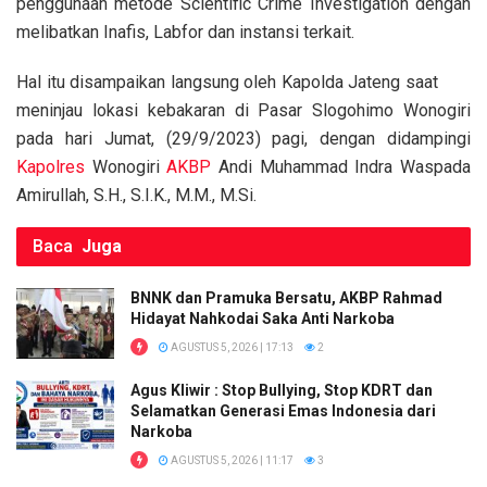
o
p
k
penggunaan metode Scientific Crime Investigation dengan
melibatkan Inafis, Labfor dan instansi terkait.
k
p
Hal itu disampaikan langsung oleh Kapolda Jateng saat
meninjau lokasi kebakaran di Pasar Slogohimo Wonogiri
pada hari Jumat, (29/9/2023) pagi, dengan didampingi
Kapolres
Wonogiri
AKBP
Andi Muhammad Indra Waspada
Amirullah, S.H., S.I.K., M.M., M.Si.
Baca
Juga
BNNK dan Pramuka Bersatu, AKBP Rahmad
Hidayat Nahkodai Saka Anti Narkoba
AGUSTUS 5, 2026 | 17:13
2
Agus Kliwir : Stop Bullying, Stop KDRT dan
Selamatkan Generasi Emas Indonesia dari
Narkoba
AGUSTUS 5, 2026 | 11:17
3