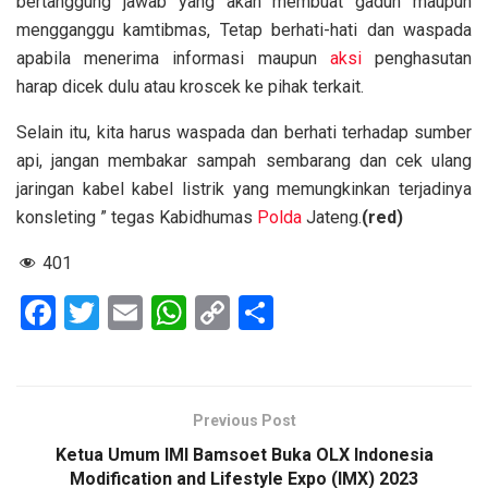
bertanggung jawab yang akan membuat gaduh maupun
mengganggu kamtibmas, Tetap berhati-hati dan waspada
apabila menerima informasi maupun
aksi
penghasutan
harap dicek dulu atau kroscek ke pihak terkait.
Selain itu, kita harus waspada dan berhati terhadap sumber
api, jangan membakar sampah sembarang dan cek ulang
jaringan kabel kabel listrik yang memungkinkan terjadinya
konsleting ” tegas Kabidhumas
Polda
Jateng.
(red)
401
F
T
E
W
C
S
a
wi
m
h
o
h
ce
tt
ail
at
py
ar
b
er
s
Li
e
Previous Post
o
A
n
Ketua Umum IMI Bamsoet Buka OLX Indonesia
o
p
k
Modification and Lifestyle Expo (IMX) 2023