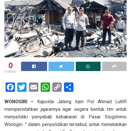
0
SHARES
F
T
E
W
C
S
a
wi
m
h
o
h
WONOGIRI –
Kapolda Jateng Irjen Pol Ahmad Luthfi
ce
tt
ail
at
py
ar
memperintahkan jajarannya agar segera bentuk tim untuk
b
er
s
Li
e
menyelidiki penyebab kebakaran di Pasar Slogohimo
o
A
n
Wonogiri. ” dalam penyelidikan tersebut, untuk menekankan