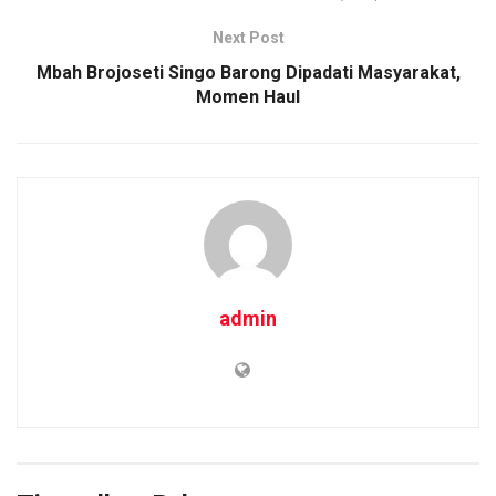
k
p
Next Post
Mbah Brojoseti Singo Barong Dipadati Masyarakat,
Momen Haul
admin