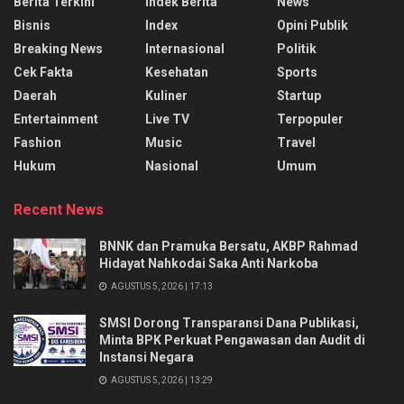
Berita Terkini
Indek Berita
News
Bisnis
Index
Opini Publik
Breaking News
Internasional
Politik
Cek Fakta
Kesehatan
Sports
Daerah
Kuliner
Startup
Entertainment
Live TV
Terpopuler
Fashion
Music
Travel
Hukum
Nasional
Umum
Recent News
BNNK dan Pramuka Bersatu, AKBP Rahmad
Hidayat Nahkodai Saka Anti Narkoba
AGUSTUS 5, 2026 | 17:13
SMSI Dorong Transparansi Dana Publikasi,
Minta BPK Perkuat Pengawasan dan Audit di
Instansi Negara
AGUSTUS 5, 2026 | 13:29