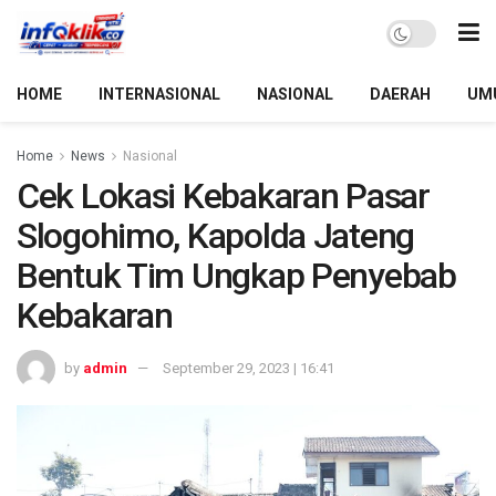
HOME
INTERNASIONAL
NASIONAL
DAERAH
UM
Home
News
Nasional
Cek Lokasi Kebakaran Pasar
Slogohimo, Kapolda Jateng
Bentuk Tim Ungkap Penyebab
Kebakaran
by
admin
September 29, 2023 | 16:41