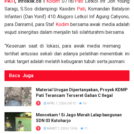
PATI
, infoklik.co I
Kodim
0718/
Pati
Letkol Inf Jon Young
ce
tt
ail
at
py
ar
Saragi, S.Sos didampingi Kasdim
Pati
, Komandan Batalyon
b
er
s
Li
e
Infanteri (Dan Yonif) 410 Alugoro Letkol Inf Agung Cahyono,
o
A
n
para Danramil, para Staf
Kodim
bersama awak media adalah
o
p
k
wujud sinergitas dalam menjalin tali silahturahmi bersama.
k
p
“Keseruan saat di lokasi, para awak media memang
terlihat antusias sekali dan adanya pelatihan menembak ini
untuk target adalah melatih kebugaran tubuh serta jasmani.
Baca
Juga
Material Urugan Dipertanyakan, Proyek KDMP
Pati Terancam Terseret Galian C Ilegal
APRIL 7, 2026 | 00:15
16
Mencekam ! Si Jago Merah Lalap bangunan
SDN 03 Kutoharjo
MARET 1, 2026 | 13:46
11