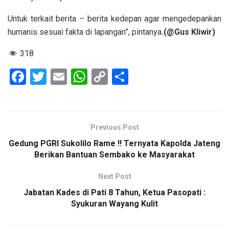
Untuk terkait berita – berita kedepan agar mengedepankan
humanis sesuai fakta di lapangan”, pintanya
.(@Gus Kliwir)
318
F
T
E
W
C
S
a
wi
m
h
o
h
ce
tt
ail
at
py
ar
b
er
s
Li
e
Previous Post
o
A
n
Gedung PGRI Sukolilo Rame !! Ternyata Kapolda Jateng
o
p
k
Berikan Bantuan Sembako ke Masyarakat
k
p
Next Post
Jabatan Kades di Pati 8 Tahun, Ketua Pasopati :
Syukuran Wayang Kulit