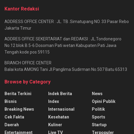
Kantor Redaksi
ADDRESS OFFICE CENTER : JL. TB .Simatupang NO. 33 Pasar Rebo
Jakarta Timur
ADDRES OFFICE SEKERTARIAT dan REDAKSI : JL.Tondonegoro
No.12 blok B 5-6 Dosoman Pati wetan Kabupaten Pati Jawa
Tengah kode pos 59115
BRANCH OFFICE CENTER
Balai kota AMONG Tani Jl.Panglima Sudirman No.507 Batu 65313
Browse by Category
Berita Terkini
Indek Berita
News
Bisnis
Index
Opini Publik
Breaking News
Internasional
Politik
Cek Fakta
Kesehatan
Sports
Daerah
Kuliner
Startup
Entertainment
Live TV
Terpopuler