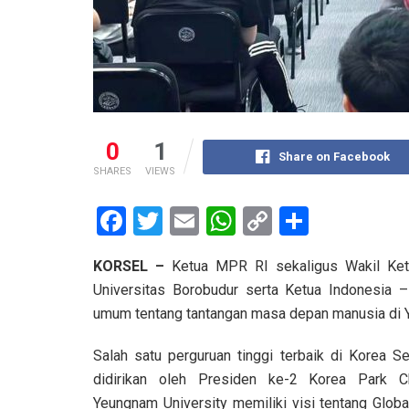
0
1
Share on Facebook
SHARES
VIEWS
F
T
E
W
C
S
a
wi
m
h
o
h
KORSEL –
Ketua MPR RI sekaligus Wakil Ket
ce
tt
ail
at
py
ar
Universitas Borobudur serta Ketua Indonesia
b
er
s
Li
e
umum tentang tantangan masa depan manusia di Y
o
A
n
Salah satu perguruan tinggi terbaik di Korea S
o
p
k
didirikan oleh Presiden ke-2 Korea Park C
k
p
Yeungnam University memiliki visi tentang Globa