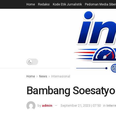
Home
Redaksi
Kode Etik Jurnalistik
Pedoman Media Siber
HOME
NEWS
Home
News
Internasional
Bambang Soesatyo 
by
admin
September 21, 2023 | 07:50
in
Inter