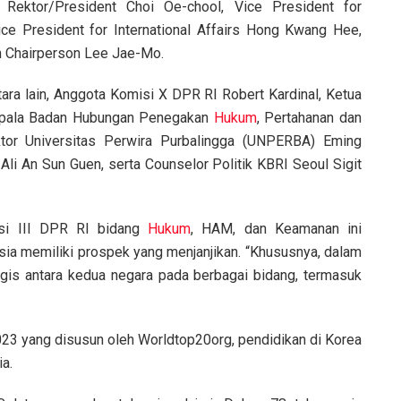
n Rektor/President Choi Oe-chool, Vice President for
ice President for International Affairs Hong Kwang Hee,
n Chairperson Lee Jae-Mo.
ra lain, Anggota Komisi X DPR RI Robert Kardinal, Ketua
Kepala Badan Hubungan Penegakan
Hukum
, Pertahanan dan
tor Universitas Perwira Purbalingga (UNPERBA) Eming
Ali An Sun Guen, serta Counselor Politik KBRI Seoul Sigit
si III DPR RI bidang
Hukum
, HAM, dan Keamanan ini
ia memiliki prospek yang menjanjikan. “Khususnya, dalam
is antara kedua negara pada berbagai bidang, termasuk
2023 yang disusun oleh Worldtop20org, pendidikan di Korea
a.