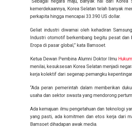
“Sebagai negara maju, banyak hal dari Korea 
kemerdekaannya, Korea Selatan telah banyak mer
perkapita hingga mencapai 33.390 US dollar.
Geliat industri diwarnai oleh kehadiran Samsun
Industri otomotif berkembang begitu pesat dan 
Eropa di pasar global,” kata Bamsoet.
Ketua Dewan Pembina Alumni Doktor Ilmu
Huku
menilai, kesuksesan Korea Selatan menjadi negara
kerja kolektif dari segenap pemangku kepentingan
“Ada peran pemerintah dalam memberikan dukun
usaha dan sektor swasta yang mendorong pertu
Ada kemajuan ilmu pengetahuan dan teknologi yan
yang pasti, ada komitmen dan etos kerja dari m
Bamsoet dihadapan awak media.