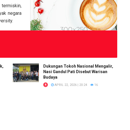
termiskin,
nyak negara
ersity.
k,
Dukungan Tokoh Nasional Mengalir,
Nasi Gandul Pati Disebut Warisan
Budaya
APRIL 22, 2026 | 20:24
16