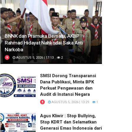
BNNK dan Pramuka Bersatu, AKBP
Rahmad Hidayat Nahkodai Saka Anti
Narkoba
AGUSTUS 5, 2026 | 17:13
2
SMSI Dorong Transparansi
Dana Publikasi, Minta BPK
Perkuat Pengawasan dan
Audit di Instansi Negara
AGUSTUS 5, 2026 | 13:29
1
Agus Kliwir : Stop Bullying,
Stop KDRT dan Selamatkan
Generasi Emas Indonesia dari