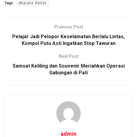
Tags:
#karate #atlet
ce
tt
ail
at
py
ar
b
er
s
Li
e
o
A
n
Previous Post
o
p
k
Pelajar Jadi Pelopor Keselamatan Berlalu Lintas,
Kompol Putu Asti Ingatkan Stop Tawuran
k
p
Next Post
Samsat Keliling dan Souvenir Meriahkan Operasi
Gabungan di Pati
admin