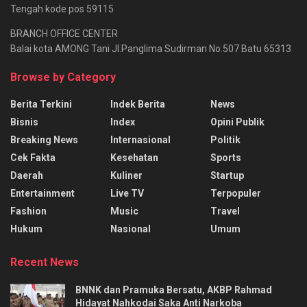
Tengah kode pos 59115
BRANCH OFFICE CENTER
Balai kota AMONG Tani Jl.Panglima Sudirman No.507 Batu 65313
Browse by Category
Berita Terkini
Indek Berita
News
Bisnis
Index
Opini Publik
Breaking News
Internasional
Politik
Cek Fakta
Kesehatan
Sports
Daerah
Kuliner
Startup
Entertainment
Live TV
Terpopuler
Fashion
Music
Travel
Hukum
Nasional
Umum
Recent News
BNNK dan Pramuka Bersatu, AKBP Rahmad
Hidayat Nahkodai Saka Anti Narkoba