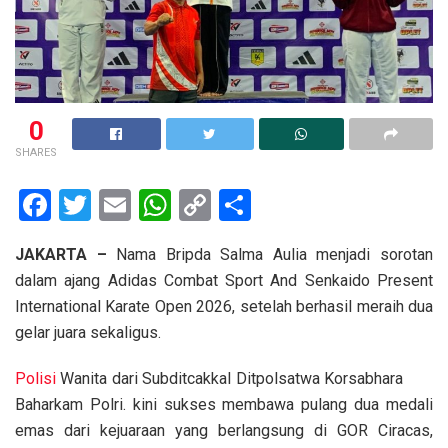
0
SHARES
F
T
E
W
C
S
a
wi
m
h
o
h
JAKARTA –
Nama Bripda Salma Aulia menjadi sorotan
ce
tt
ail
at
py
ar
dalam ajang Adidas Combat Sport And Senkaido Present
b
er
s
Li
e
International Karate Open 2026, setelah berhasil meraih dua
o
A
n
gelar juara sekaligus.
o
p
k
Polisi
Wanita dari Subditcakkal Ditpolsatwa Korsabhara
k
p
Baharkam Polri. kini sukses membawa pulang dua medali
emas dari kejuaraan yang berlangsung di GOR Ciracas,