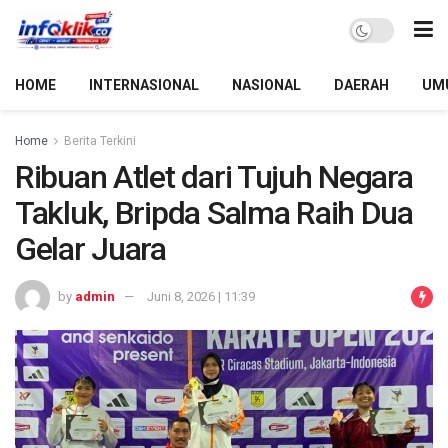
HOME
INTERNASIONAL
NASIONAL
DAERAH
UM
Home
Berita Terkini
Ribuan Atlet dari Tujuh Negara
Takluk, Bripda Salma Raih Dua
Gelar Juara
by
admin
Juni 8, 2026 | 11:39