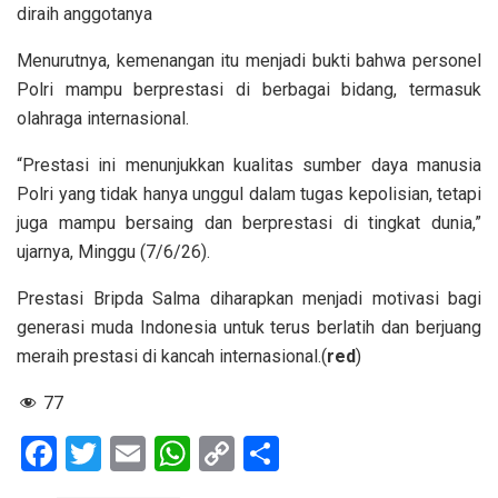
diraih anggotanya
Menurutnya, kemenangan itu menjadi bukti bahwa personel
Polri mampu berprestasi di berbagai bidang, termasuk
olahraga internasional.
“Prestasi ini menunjukkan kualitas sumber daya manusia
Polri yang tidak hanya unggul dalam tugas kepolisian, tetapi
juga mampu bersaing dan berprestasi di tingkat dunia,”
ujarnya, Minggu (7/6/26).
Prestasi Bripda Salma diharapkan menjadi motivasi bagi
generasi muda Indonesia untuk terus berlatih dan berjuang
meraih prestasi di kancah internasional.(
red
)
77
F
T
E
W
C
S
a
wi
m
h
o
h