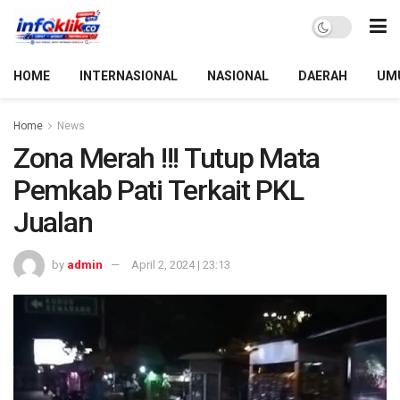
HOME
INTERNASIONAL
NASIONAL
DAERAH
UM
Home
News
Zona Merah !!! Tutup Mata
Pemkab Pati Terkait PKL
Jualan
by
admin
April 2, 2024 | 23:13