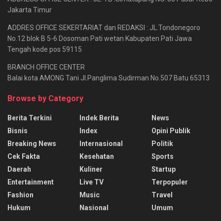
Jakarta Timur
ADDRES OFFICE SEKERTARIAT dan REDAKSI : JL.Tondonegoro
No.12 blok B 5-6 Dosoman Pati wetan Kabupaten Pati Jawa
Tengah kode pos 59115
BRANCH OFFICE CENTER
Balai kota AMONG Tani Jl.Panglima Sudirman No.507 Batu 65313
Browse by Category
Berita Terkini
Indek Berita
News
Bisnis
Index
Opini Publik
Breaking News
Internasional
Politik
Cek Fakta
Kesehatan
Sports
Daerah
Kuliner
Startup
Entertainment
Live TV
Terpopuler
Fashion
Music
Travel
Hukum
Nasional
Umum