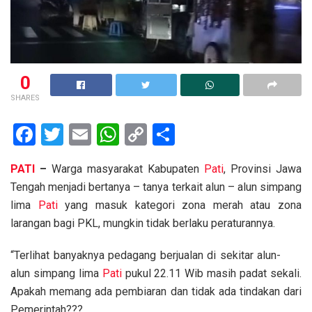
0
SHARES
F
T
E
W
C
S
a
wi
m
h
o
h
PATI
–
Warga masyarakat Kabupaten
Pati
, Provinsi Jawa
ce
tt
ail
at
py
ar
Tengah menjadi bertanya – tanya terkait alun – alun simpang
b
er
s
Li
e
lima
Pati
yang masuk kategori zona merah atau zona
o
A
n
larangan bagi PKL, mungkin tidak berlaku peraturannya.
o
p
k
“Terlihat banyaknya pedagang berjualan di sekitar alun-
k
p
alun simpang lima
Pati
pukul 22.11 Wib masih padat sekali.
Apakah memang ada pembiaran dan tidak ada tindakan dari
Pemerintah???