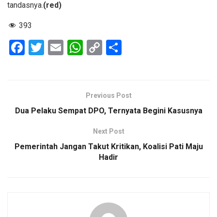
tandasnya.
(red)
393
F
T
E
W
C
S
a
wi
m
h
o
h
ce
tt
ail
at
py
ar
b
er
s
Li
e
Previous Post
o
A
n
Dua Pelaku Sempat DPO, Ternyata Begini Kasusnya
o
p
k
Next Post
k
p
Pemerintah Jangan Takut Kritikan, Koalisi Pati Maju
Hadir