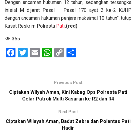
Dengan ancaman hukuman 12 tahun, sedangkan tersangka
inisial M dijerat Pasal – Pasal 170 ayat 2 ke-2 KUHP
dengan ancaman hukuman penjara maksimal 10 tahun”, tutup
Kasat Reskrim Polresta
Pati
.(red)
365
F
T
E
W
C
S
a
wi
m
h
o
h
ce
tt
ail
at
py
ar
b
er
s
Li
e
Previous Post
o
A
n
Ciptakan Wilyah Aman, Kini Kabag Ops Polresta Pati
o
p
k
Gelar Patroli Multi Sasaran ke R2 dan R4
k
p
Next Post
Ciptakan Wilayah Aman, Badut Zebra dan Polantas Pati
Hadir