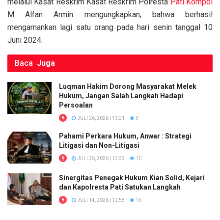
melalui Kasat Reskrim Kasat Reskrim Polresta
Pati
Kompol
M Alfan Armin mengungkapkan, bahwa berhasil
mengamankan lagi satu orang pada hari senin tanggal 10
Juni 2024.
Baca
Juga
Luqman Hakim Dorong Masyarakat Melek
Hukum, Jangan Salah Langkah Hadapi
Persoalan
JULI 26, 2026 | 13:21
3
Pahami Perkara Hukum, Anwar : Strategi
Litigasi dan Non-Litigasi
JULI 26, 2026 | 12:32
10
Sinergitas Penegak Hukum Kian Solid, Kejari
dan Kapolresta Pati Satukan Langkah
JULI 14, 2026 | 12:58
15