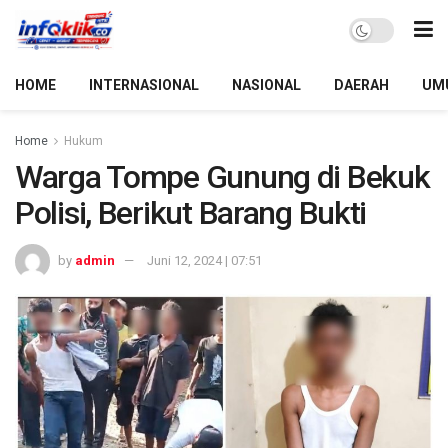
HOME
INTERNASIONAL
NASIONAL
DAERAH
UM
Home
Hukum
Warga Tompe Gunung di Bekuk
Polisi, Berikut Barang Bukti
by
admin
Juni 12, 2024 | 07:51