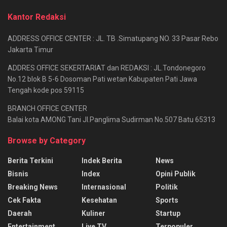
Kantor Redaksi
ADDRESS OFFICE CENTER : JL. TB .Simatupang NO. 33 Pasar Rebo
Jakarta Timur
ADDRES OFFICE SEKERTARIAT dan REDAKSI : JL.Tondonegoro
No.12 blok B 5-6 Dosoman Pati wetan Kabupaten Pati Jawa
Tengah kode pos 59115
BRANCH OFFICE CENTER
Balai kota AMONG Tani Jl.Panglima Sudirman No.507 Batu 65313
Browse by Category
Berita Terkini
Indek Berita
News
Bisnis
Index
Opini Publik
Breaking News
Internasional
Politik
Cek Fakta
Kesehatan
Sports
Daerah
Kuliner
Startup
Entertainment
Live TV
Terpopuler