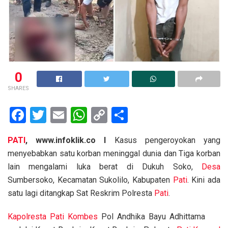
0
SHARES
F
T
E
W
C
S
a
wi
m
h
o
h
PATI
, www.infoklik.co I
Kasus pengeroyokan yang
ce
tt
ail
at
py
ar
menyebabkan satu korban meninggal dunia dan Tiga korban
b
er
s
Li
e
lain mengalami luka berat di Dukuh Soko,
Desa
o
A
n
Sumbersoko, Kecamatan Sukolilo, Kabupaten
Pati
. Kini ada
o
p
k
satu lagi ditangkap Sat Reskrim Polresta
Pati
.
k
p
Kapolresta
Pati
Kombes
Pol Andhika Bayu Adhittama