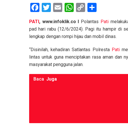
F
T
E
W
C
S
a
wi
m
h
o
h
PATI
, www.infoklik.co I
Polantas
Pati
melakuka
ce
tt
ail
at
py
ar
pad hari rabu (12/6/2024). Pagi itu hampir di s
b
er
s
Li
e
lengkap dengan rompi hijau dan mobil dinas.
o
A
n
“Disinilah, kehadiran Satlantas Polresta
Pati
men
o
p
k
lintas untuk guna menciptakan rasa aman dan n
k
p
masyarakat pengguna jalan.
Baca
Juga