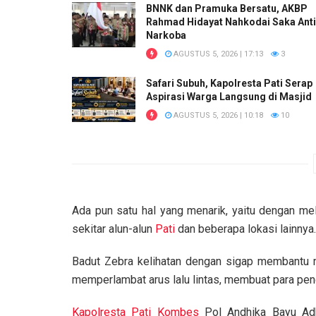
BNNK dan Pramuka Bersatu, AKBP
Rahmad Hidayat Nahkodai Saka Anti
Narkoba
AGUSTUS 5, 2026 | 17:13
3
Safari Subuh, Kapolresta Pati Serap
Aspirasi Warga Langsung di Masjid
AGUSTUS 5, 2026 | 10:18
10
Ada pun satu hal yang menarik, yaitu dengan mel
sekitar alun-alun
Pati
dan beberapa lokasi lainnya.
Badut Zebra kelihatan dengan sigap membantu m
memperlambat arus lalu lintas, membuat para pen
Kapolresta
Pati
Kombes
Pol Andhika Bayu Adhi