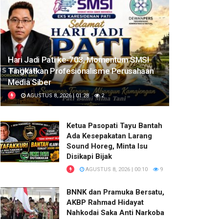
Hari Jadi Pati ke-703, Momentum SMSI
Tingkatkan Profesionalisme Perusahaan
Media Siber
AGUSTUS 8, 2026 | 01:28
2
Ketua Pasopati Tayu Bantah
Ada Kesepakatan Larang
Sound Horeg, Minta Isu
Disikapi Bijak
AGUSTUS 8, 2026 | 00:10
9
BNNK dan Pramuka Bersatu,
AKBP Rahmad Hidayat
Nahkodai Saka Anti Narkoba