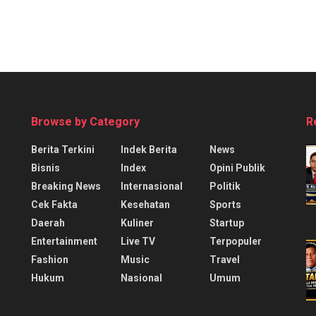
Browse by Category
R
Berita Terkini
Indek Berita
News
Bisnis
Index
Opini Publik
Breaking News
Internasional
Politik
Cek Fakta
Kesehatan
Sports
Daerah
Kuliner
Startup
Entertainment
Live TV
Terpopuler
Fashion
Music
Travel
Hukum
Nasional
Umum