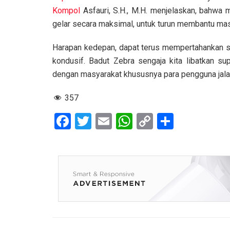
Kompol
Asfauri, S.H., M.H. menjelaskan, bahwa m
gelar secara maksimal, untuk turun membantu masy
Harapan kedepan, dapat terus mempertahankan s
kondusif. Badut Zebra sengaja kita libatkan s
dengan masyarakat khususnya para pengguna jala
357
F
T
E
W
C
S
a
wi
m
h
o
h
ce
tt
ail
at
py
ar
b
er
s
Li
e
o
A
n
o
p
k
k
p