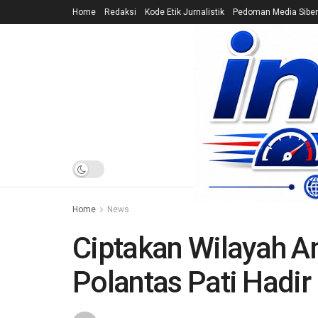
Home
Redaksi
Kode Etik Jurnalistik
Pedoman Media Siber
HOME
NEWS
Home
News
Ciptakan Wilayah A
Polantas Pati Hadir