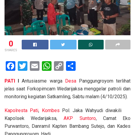
0
SHARES
F
T
E
W
C
S
a
wi
m
h
o
h
PATI
I
Antusiasme warga
Desa
Panggungroyom terlihat
ce
tt
ail
at
py
ar
jelas saat Forkopimcam Wedarijaksa menggelar patroli dan
b
er
s
Li
e
monitoring kegiatan Satkamling, Sabtu malam (4/10/2025).
o
A
n
Kapolresta
Pati
,
Kombes
Pol. Jaka Wahyudi diwakili
o
p
k
Kapolsek Wedarijaksa,
AKP Suntoro
, Camat Eko
k
p
Purwantoro, Danramil Kapten Bambang Sutejo, dan Kades
Panggungroyom, Hadi