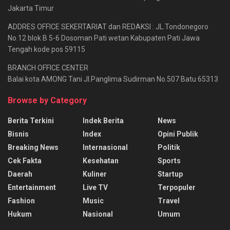
Jakarta Timur
ADDRES OFFICE SEKERTARIAT dan REDAKSI : JL.Tondonegoro
No.12 blok B 5-6 Dosoman Pati wetan Kabupaten Pati Jawa
Tengah kode pos 59115
BRANCH OFFICE CENTER
Balai kota AMONG Tani Jl.Panglima Sudirman No.507 Batu 65313
Browse by Category
Berita Terkini
Indek Berita
News
Bisnis
Index
Opini Publik
Breaking News
Internasional
Politik
Cek Fakta
Kesehatan
Sports
Daerah
Kuliner
Startup
Entertainment
Live TV
Terpopuler
Fashion
Music
Travel
Hukum
Nasional
Umum