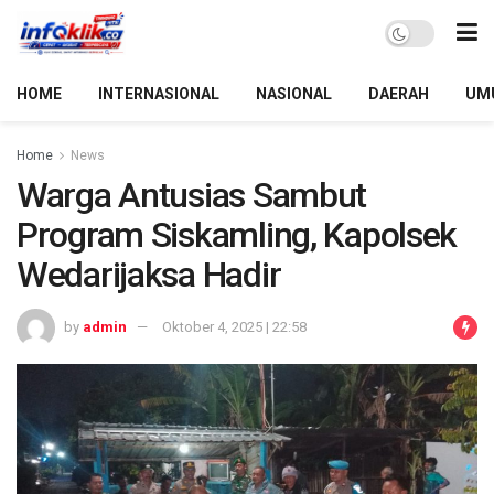
HOME
INTERNASIONAL
NASIONAL
DAERAH
UM
Home
News
Warga Antusias Sambut
Program Siskamling, Kapolsek
Wedarijaksa Hadir
by
admin
Oktober 4, 2025 | 22:58