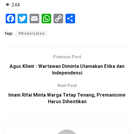
244
F
T
E
W
C
S
a
wi
m
h
o
h
Tags:
#Wedarijaksa
ce
tt
ail
at
py
ar
b
er
s
Li
e
o
A
n
Previous Post
o
p
k
Agus Kliwir : Wartawan Diminta Utamakan Etika dan
Independensi
k
p
Next Post
Imam Rifai Minta Warga Tetap Tenang, Premanisme
Harus Dihentikan