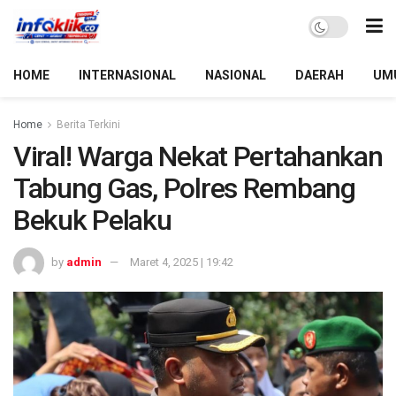
HOME
INTERNASIONAL
NASIONAL
DAERAH
UM
Home
Berita Terkini
Viral! Warga Nekat Pertahankan
Tabung Gas, Polres Rembang
Bekuk Pelaku
by
admin
Maret 4, 2025 | 19:42