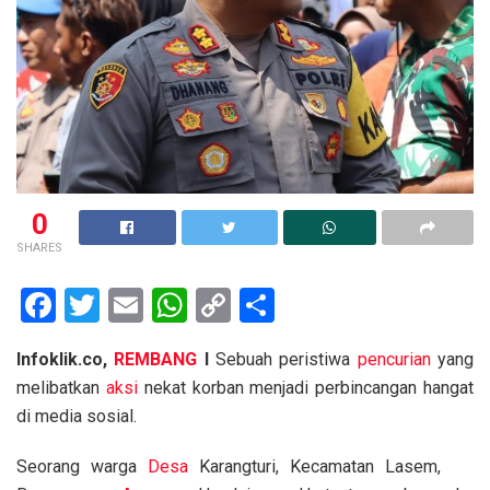
0
SHARES
F
T
E
W
C
S
a
wi
m
h
o
h
Infoklik.co,
REMBANG
I
Sebuah peristiwa
pencurian
yang
ce
tt
ail
at
py
ar
melibatkan
aksi
nekat korban menjadi perbincangan hangat
b
er
s
Li
e
di media sosial.
o
A
n
Seorang warga
Desa
Karangturi, Kecamatan Lasem,
o
p
k