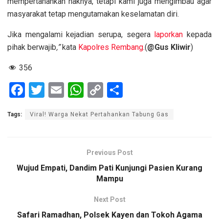
mempertahankan haknya, tetapi kami juga mengimbau agar
masyarakat tetap mengutamakan keselamatan diri.
Jika mengalami kejadian serupa, segera
laporkan
kepada
pihak berwajib
,”
kata
Kapolres
Rembang
.(
@Gus Kliwir
)
356
F
T
E
W
C
S
a
wi
m
h
o
h
Tags:
Viral! Warga Nekat Pertahankan Tabung Gas
ce
tt
ail
at
py
ar
b
er
s
Li
e
o
A
n
Previous Post
o
p
k
Wujud Empati, Dandim Pati Kunjungi Pasien Kurang
Mampu
k
p
Next Post
Safari Ramadhan, Polsek Kayen dan Tokoh Agama