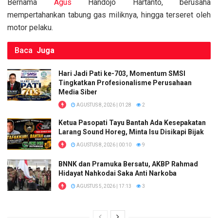
Bernama
Agus
Handojo Hartanto, berusaha
k
p
mempertahankan tabung gas miliknya, hingga terseret oleh
motor pelaku.
Baca
Juga
Hari Jadi Pati ke-703, Momentum SMSI
Tingkatkan Profesionalisme Perusahaan
Media Siber
AGUSTUS 8, 2026 | 01:28
2
Ketua Pasopati Tayu Bantah Ada Kesepakatan
Larang Sound Horeg, Minta Isu Disikapi Bijak
AGUSTUS 8, 2026 | 00:10
9
BNNK dan Pramuka Bersatu, AKBP Rahmad
Hidayat Nahkodai Saka Anti Narkoba
AGUSTUS 5, 2026 | 17:13
3