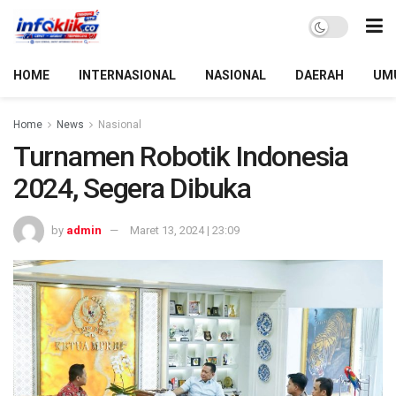
HOME
INTERNASIONAL
NASIONAL
DAERAH
UM
Home
News
Nasional
Turnamen Robotik Indonesia
2024, Segera Dibuka
by
admin
Maret 13, 2024 | 23:09