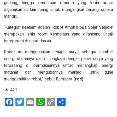
gudang, hingga kendaraan otonom yang lebih besar
digunakan di luar ruang untuk mengangkat barang secara
mandiri.
“Kategori keenam adalah ‘Robot Amphibious Solar Vehicle’
merupakan jenis robot kendaraan yang dirancang untuk
beroperasi di darat dan air.
Robot ini menggunakan tenaga surya sebagai sumber
energi utamanya dan di lengkapi dengan panel surya yang
terpasang di permukaannya untuk menangkap energi
matahari dan mengubahnya menjadi listrik guna
menggerakkan robot,” sebut Bamsoet
.(red)
421
F
T
E
W
C
S
a
wi
m
h
o
h