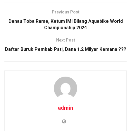
ce
tt
ail
at
py
ar
b
er
s
Li
e
Previous Post
o
A
n
Danau Toba Rame, Ketum IMI Bilang Aquabike World
o
p
k
Championship 2024
k
p
Next Post
Daftar Buruk Pemkab Pati, Dana 1.2 Milyar Kemana ???
admin