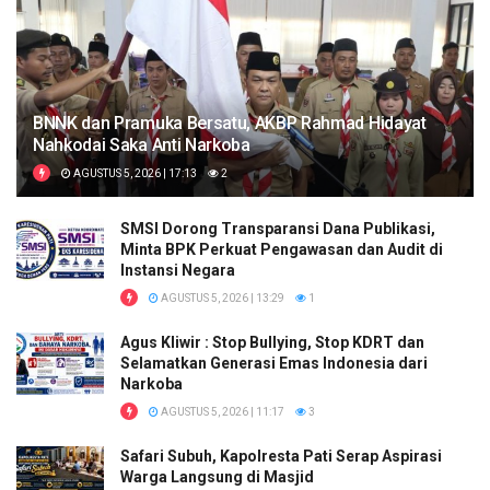
BNNK dan Pramuka Bersatu, AKBP Rahmad Hidayat
Nahkodai Saka Anti Narkoba
AGUSTUS 5, 2026 | 17:13
2
SMSI Dorong Transparansi Dana Publikasi,
Minta BPK Perkuat Pengawasan dan Audit di
Instansi Negara
AGUSTUS 5, 2026 | 13:29
1
Agus Kliwir : Stop Bullying, Stop KDRT dan
Selamatkan Generasi Emas Indonesia dari
Narkoba
AGUSTUS 5, 2026 | 11:17
3
Safari Subuh, Kapolresta Pati Serap Aspirasi
Warga Langsung di Masjid