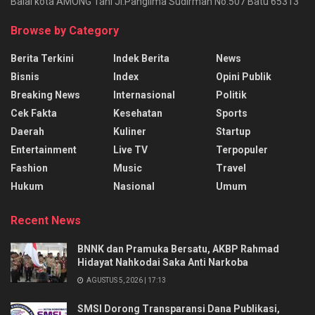
Balai kota AMONG Tani Jl.Panglima Sudirman No.507 Batu 65313
Browse by Category
Berita Terkini
Indek Berita
News
Bisnis
Index
Opini Publik
Breaking News
Internasional
Politik
Cek Fakta
Kesehatan
Sports
Daerah
Kuliner
Startup
Entertainment
Live TV
Terpopuler
Fashion
Music
Travel
Hukum
Nasional
Umum
Recent News
BNNK dan Pramuka Bersatu, AKBP Rahmad
Hidayat Nahkodai Saka Anti Narkoba
AGUSTUS 5, 2026 | 17:13
SMSI Dorong Transparansi Dana Publikasi,