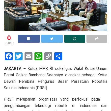
0
SHARES
F
T
E
W
C
S
a
wi
m
h
o
h
JAKARTA –
Ketua MPR RI sekaligus Wakil Ketua Umum
ce
tt
ail
at
py
ar
Partai Golkar Bambang Soesatyo diangkat sebagai Ketua
b
er
s
Li
e
Dewan Pembina Pengurus Besar Persatuan Robotika
o
A
n
Seluruh Indonesia (PRSI).
o
p
k
PRSI merupakan organisasi yang berfokus pada
k
p
pengembangan teknologi robotik di indonesia dan