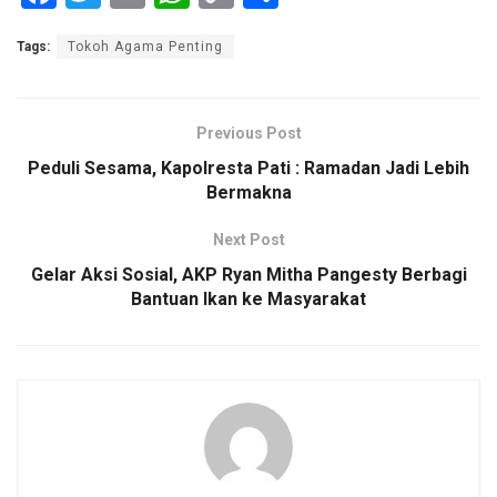
a
wi
m
h
o
h
Tags:
Tokoh Agama Penting
ce
tt
ail
at
py
ar
b
er
s
Li
e
o
A
n
Previous Post
o
p
k
Peduli Sesama, Kapolresta Pati : Ramadan Jadi Lebih
Bermakna
k
p
Next Post
Gelar Aksi Sosial, AKP Ryan Mitha Pangesty Berbagi
Bantuan Ikan ke Masyarakat