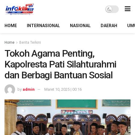
HOME
INTERNASIONAL
NASIONAL
DAERAH
UM
Home
Berita Terkini
Tokoh Agama Penting,
Kapolresta Pati Silahturahmi
dan Berbagi Bantuan Sosial
by
admin
Maret 10, 2025 | 00:16