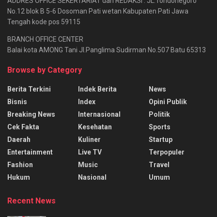
ADDRES OFFICE SEKERTARIAT dan REDAKSI : JL.Tondonegoro
No.12 blok B 5-6 Dosoman Pati wetan Kabupaten Pati Jawa
Tengah kode pos 59115
BRANCH OFFICE CENTER
Balai kota AMONG Tani Jl.Panglima Sudirman No.507 Batu 65313
Browse by Category
Berita Terkini
Indek Berita
News
Bisnis
Index
Opini Publik
Breaking News
Internasional
Politik
Cek Fakta
Kesehatan
Sports
Daerah
Kuliner
Startup
Entertainment
Live TV
Terpopuler
Fashion
Music
Travel
Hukum
Nasional
Umum
Recent News