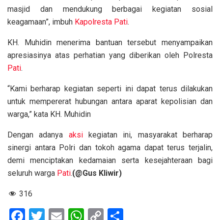
masjid dan mendukung berbagai kegiatan sosial
keagamaan”, imbuh
Kapolresta
Pati
.
KH. Muhidin menerima bantuan tersebut menyampaikan
apresiasinya atas perhatian yang diberikan oleh Polresta
Pati
.
“Kami berharap kegiatan seperti ini dapat terus dilakukan
untuk mempererat hubungan antara aparat kepolisian dan
warga,” kata KH. Muhidin
Dengan adanya
aksi
kegiatan ini, masyarakat berharap
sinergi antara Polri dan tokoh agama dapat terus terjalin,
demi menciptakan kedamaian serta kesejahteraan bagi
seluruh warga
Pati
.
(@Gus Kliwir)
316
F
T
E
W
C
S