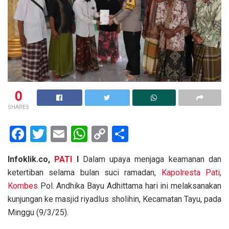
0
SHARES
F
T
E
W
C
S
a
wi
m
h
o
h
Infoklik.co,
PATI
I
Dalam upaya menjaga keamanan dan
ce
tt
ail
at
py
ar
ketertiban selama bulan suci ramadan,
Kapolresta
Pati
,
b
er
s
Li
e
Kombes
Pol. Andhika Bayu Adhittama hari ini melaksanakan
o
A
n
kunjungan ke masjid riyadlus sholihin, Kecamatan Tayu, pada
o
p
k
Minggu (9/3/25).