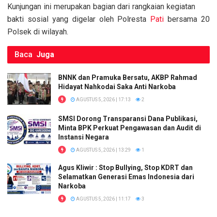
k
p
Kunjungan ini merupakan bagian dari rangkaian kegiatan
bakti sosial yang digelar oleh Polresta
Pati
bersama 20
Polsek di wilayah.
Baca
Juga
BNNK dan Pramuka Bersatu, AKBP Rahmad
Hidayat Nahkodai Saka Anti Narkoba
AGUSTUS 5, 2026 | 17:13
2
SMSI Dorong Transparansi Dana Publikasi,
Minta BPK Perkuat Pengawasan dan Audit di
Instansi Negara
AGUSTUS 5, 2026 | 13:29
1
Agus Kliwir : Stop Bullying, Stop KDRT dan
Selamatkan Generasi Emas Indonesia dari
Narkoba
AGUSTUS 5, 2026 | 11:17
3