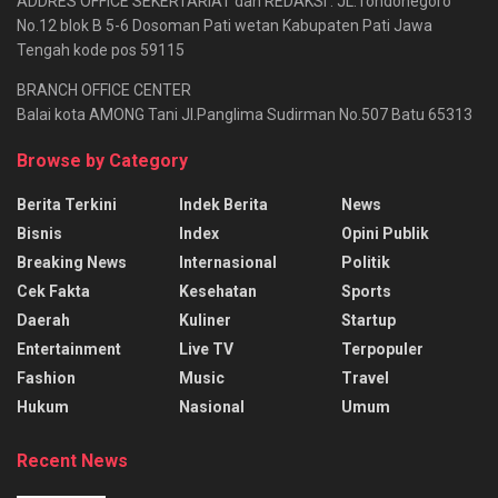
ADDRES OFFICE SEKERTARIAT dan REDAKSI : JL.Tondonegoro
No.12 blok B 5-6 Dosoman Pati wetan Kabupaten Pati Jawa
Tengah kode pos 59115
BRANCH OFFICE CENTER
Balai kota AMONG Tani Jl.Panglima Sudirman No.507 Batu 65313
Browse by Category
Berita Terkini
Indek Berita
News
Bisnis
Index
Opini Publik
Breaking News
Internasional
Politik
Cek Fakta
Kesehatan
Sports
Daerah
Kuliner
Startup
Entertainment
Live TV
Terpopuler
Fashion
Music
Travel
Hukum
Nasional
Umum
Recent News