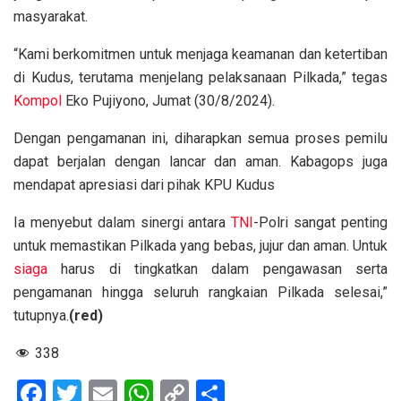
masyarakat.
“Kami berkomitmen untuk menjaga keamanan dan ketertiban
di Kudus, terutama menjelang pelaksanaan Pilkada,” tegas
Kompol
Eko Pujiyono, Jumat (30/8/2024).
Dengan pengamanan ini, diharapkan semua proses pemilu
dapat berjalan dengan lancar dan aman. Kabagops juga
mendapat apresiasi dari pihak KPU Kudus
Ia menyebut dalam sinergi antara
TNI
-Polri sangat penting
untuk memastikan Pilkada yang bebas, jujur dan aman. Untuk
siaga
harus di tingkatkan dalam pengawasan serta
pengamanan hingga seluruh rangkaian Pilkada selesai,”
tutupnya.
(red)
338
F
T
E
W
C
S