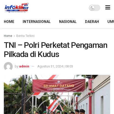
HOME
INTERNASIONAL
NASIONAL
DAERAH
UM
Home
Berita Terkini
TNI – Polri Perketat Pengaman
Pilkada di Kudus
by
admin
Agustus 31, 2024 | 08:03