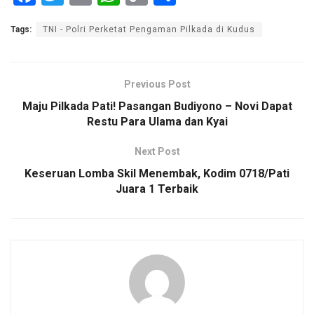
a
wi
m
h
o
h
Tags:
TNI - Polri Perketat Pengaman Pilkada di Kudus
ce
tt
ail
at
py
ar
b
er
s
Li
e
o
A
n
Previous Post
o
p
k
Maju Pilkada Pati! Pasangan Budiyono – Novi Dapat
Restu Para Ulama dan Kyai
k
p
Next Post
Keseruan Lomba Skil Menembak, Kodim 0718/Pati
Juara 1 Terbaik