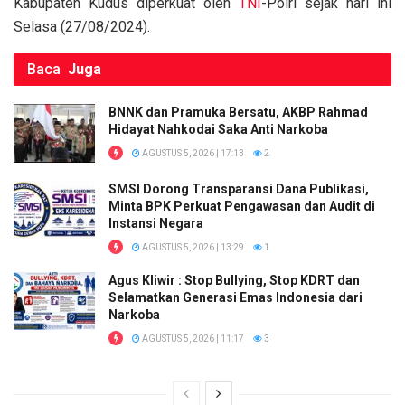
Kabupaten Kudus diperkuat oleh
TNI
-Polri sejak hari ini
Selasa (27/08/2024).
Baca
Juga
BNNK dan Pramuka Bersatu, AKBP Rahmad
Hidayat Nahkodai Saka Anti Narkoba
AGUSTUS 5, 2026 | 17:13
2
SMSI Dorong Transparansi Dana Publikasi,
Minta BPK Perkuat Pengawasan dan Audit di
Instansi Negara
AGUSTUS 5, 2026 | 13:29
1
Agus Kliwir : Stop Bullying, Stop KDRT dan
Selamatkan Generasi Emas Indonesia dari
Narkoba
AGUSTUS 5, 2026 | 11:17
3