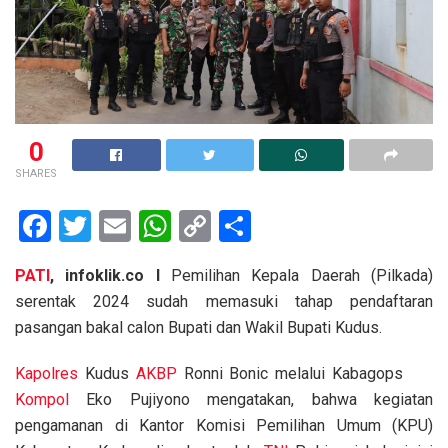
0
SHARES
F
T
E
W
C
S
a
wi
m
h
o
h
PATI
, infoklik.co I
Pemilihan Kepala Daerah (Pilkada)
ce
tt
ail
at
py
ar
serentak 2024 sudah memasuki tahap pendaftaran
b
er
s
Li
e
pasangan bakal calon Bupati dan Wakil Bupati Kudus.
o
A
n
Kapolres
Kudus
AKBP
Ronni Bonic melalui Kabagops
o
p
k
Kompol
Eko Pujiyono mengatakan, bahwa kegiatan
k
p
pengamanan di Kantor Komisi Pemilihan Umum (KPU)