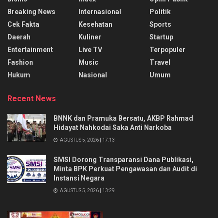
Breaking News
Internasional
Politik
Cek Fakta
Kesehatan
Sports
Daerah
Kuliner
Startup
Entertainment
Live TV
Terpopuler
Fashion
Music
Travel
Hukum
Nasional
Umum
Recent News
BNNK dan Pramuka Bersatu, AKBP Rahmad
Hidayat Nahkodai Saka Anti Narkoba
AGUSTUS 5, 2026 | 17:13
SMSI Dorong Transparansi Dana Publikasi,
Minta BPK Perkuat Pengawasan dan Audit di
Instansi Negara
AGUSTUS 5, 2026 | 13:29