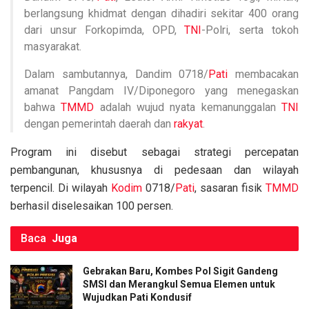
berlangsung khidmat dengan dihadiri sekitar 400 orang
dari unsur Forkopimda, OPD,
TNI
-Polri, serta tokoh
masyarakat.
Dalam sambutannya, Dandim 0718/
Pati
membacakan
amanat Pangdam IV/Diponegoro yang menegaskan
bahwa
TMMD
adalah wujud nyata kemanunggalan
TNI
dengan pemerintah daerah dan
rakyat
.
Program ini disebut sebagai strategi percepatan
pembangunan, khususnya di pedesaan dan wilayah
terpencil. Di wilayah
Kodim
0718/
Pati
, sasaran fisik
TMMD
berhasil diselesaikan 100 persen.
Baca
Juga
Gebrakan Baru, Kombes Pol Sigit Gandeng
SMSI dan Merangkul Semua Elemen untuk
Wujudkan Pati Kondusif