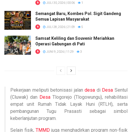
JULI 30, 2026 | 00:06
1
Semangat Baru, Kombes Pol. Sigit Gandeng
Semua Lapisan Masyarakat
JULI 28, 2026 | 21:09
5
Samsat Keliling dan Souvenir Meriahkan
Operasi Gabungan di Pati
JUNI 9, 2026 | 11:29
3
Pekerjaan meliputi betonisasi jalan
desa
di
Desa
Sentul
(Cluwak) dan
Desa
Tlogorejo (Tlogowungu), rehabilitasi
empat unit Rumah Tidak Layak Huni (RTLH), serta
pembangunan Tugu Prasasti sebagai simbol
keberlanjutan program.
Selain fisik,
TMMD
juga menghadirkan program non-fisik