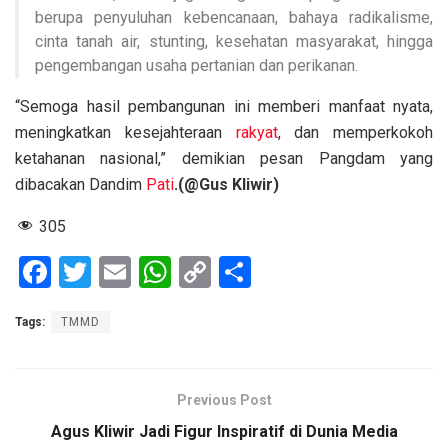
berupa penyuluhan kebencanaan, bahaya radikalisme,
cinta tanah air, stunting, kesehatan masyarakat, hingga
pengembangan usaha pertanian dan perikanan.
“Semoga hasil pembangunan ini memberi manfaat nyata,
meningkatkan kesejahteraan
rakyat
, dan memperkokoh
ketahanan nasional,” demikian pesan Pangdam yang
dibacakan Dandim
Pati
.(@Gus Kliwir)
305
F
T
E
W
C
S
a
wi
m
h
o
h
Tags:
TMMD
ce
tt
ail
at
py
ar
b
er
s
Li
e
o
A
n
Previous Post
o
p
k
Agus Kliwir Jadi Figur Inspiratif di Dunia Media