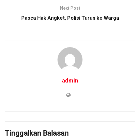
k
p
Next Post
Pasca Hak Angket, Polisi Turun ke Warga
admin
Tinggalkan Balasan