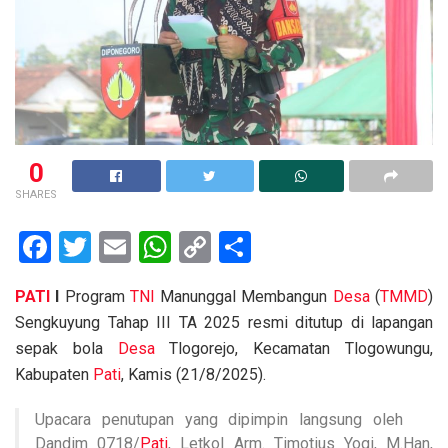
0
SHARES
F
T
E
W
C
S
a
wi
m
h
o
h
PATI
I
Program
TNI
Manunggal Membangun
Desa
(
TMMD
)
ce
tt
ail
at
py
ar
Sengkuyung Tahap III TA 2025 resmi ditutup di lapangan
b
er
s
Li
e
sepak bola
Desa
Tlogorejo, Kecamatan Tlogowungu,
o
A
n
Kabupaten
Pati
, Kamis (21/8/2025).
o
p
k
Upacara penutupan yang dipimpin langsung oleh
k
p
Dandim 0718/
Pati
, Letkol Arm. Timotius Yogi, M.Han,