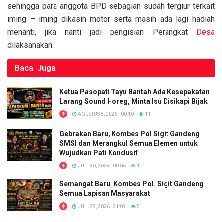
sehingga para anggota BPD sebagian sudah tergiur terkait
iming – iming dikasih motor serta masih ada lagi hadiah
menanti, jika nanti jadi pengisian Perangkat
Desa
dilaksanakan.
Baca
Juga
Ketua Pasopati Tayu Bantah Ada Kesepakatan
Larang Sound Horeg, Minta Isu Disikapi Bijak
AGUSTUS 8, 2026 | 00:10
11
Gebrakan Baru, Kombes Pol Sigit Gandeng
SMSI dan Merangkul Semua Elemen untuk
Wujudkan Pati Kondusif
JULI 30, 2026 | 00:06
1
Semangat Baru, Kombes Pol. Sigit Gandeng
Semua Lapisan Masyarakat
JULI 28, 2026 | 21:09
5