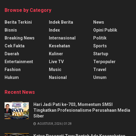
Browse by Category
Berita Terkini
Indek Berita
News
Bisnis
Index
Opini Publik
Breaking News
Internasional
Politik
Cek Fakta
Kesehatan
Sports
Daerah
Kuliner
Startup
Entertainment
Live TV
Terpopuler
Fashion
Music
Travel
Hukum
Nasional
Umum
Recent News
Hari Jadi Pati ke-703, Momentum SMSI
Tingkatkan Profesionalisme Perusahaan Media
Siber
AGUSTUS 8, 2026 | 01:28
Ketua Pasopati Tayu Bantah Ada Kesepakatan