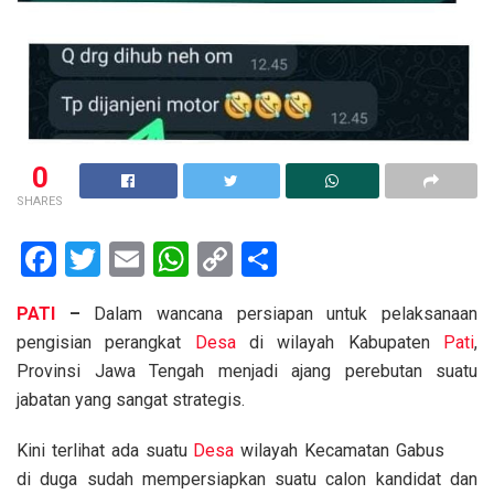
0
SHARES
F
T
E
W
C
S
a
wi
m
h
o
h
PATI
–
Dalam wancana persiapan untuk pelaksanaan
ce
tt
ail
at
py
ar
pengisian perangkat
Desa
di wilayah Kabupaten
Pati
,
b
er
s
Li
e
Provinsi Jawa Tengah menjadi ajang perebutan suatu
o
A
n
jabatan yang sangat strategis.
o
p
k
Kini terlihat ada suatu
Desa
wilayah Kecamatan Gabus
k
p
di duga sudah mempersiapkan suatu calon kandidat dan