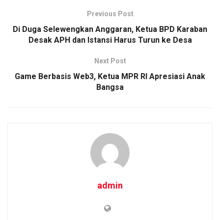
b
er
s
Li
e
Previous Post
o
A
n
Di Duga Selewengkan Anggaran, Ketua BPD Karaban
o
p
k
Desak APH dan Istansi Harus Turun ke Desa
k
p
Next Post
Game Berbasis Web3, Ketua MPR RI Apresiasi Anak
Bangsa
admin