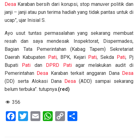
Desa
Karaban bersih dari korupsi, stop manuver politik dan
janji – janji atau pun terima hadiah yang tidak pantas untuk di
ucap”, ujar Inisial S.
Ayo usut tuntas permasalahan yang sekarang membuat
resah dan saya mendesak Inspektorat, Dispermades,
Bagian Tata Pemerintahan (Kabag Tapem) Sekretariat
Daerah Kabupaten
Pati
, BPK, Kejari
Pati
, Sekda
Pati
, Pj
Bupati
Pati
dan
DPRD Pati
agar melakukan audit di
Pemerintahan
Desa
Karaban terkait anggaran Dana
Desa
(DD) serta Alokasi Dana
Desa
(ADD) sampai sekarang
belum terbuka”. tutupnya.
(red)
356
F
T
E
W
C
S
a
wi
m
h
o
h
ce
tt
ail
at
py
ar