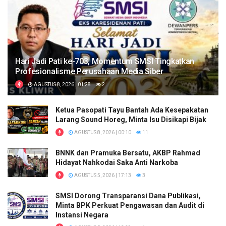
Hari Jadi Pati ke-703, Momentum SMSI Tingkatkan
Profesionalisme Perusahaan Media Siber
AGUSTUS 8, 2026 | 01:28
2
Ketua Pasopati Tayu Bantah Ada Kesepakatan
Larang Sound Horeg, Minta Isu Disikapi Bijak
AGUSTUS 8, 2026 | 00:10
11
BNNK dan Pramuka Bersatu, AKBP Rahmad
Hidayat Nahkodai Saka Anti Narkoba
AGUSTUS 5, 2026 | 17:13
3
SMSI Dorong Transparansi Dana Publikasi,
Minta BPK Perkuat Pengawasan dan Audit di
Instansi Negara