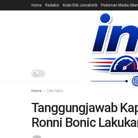
Home
Redaksi
Kode Etik Jurnalistik
Pedoman Media Siber
HOME
NEWS
Home
Cek Fakta
Tanggungjawab Kapo
Ronni Bonic Lakuka