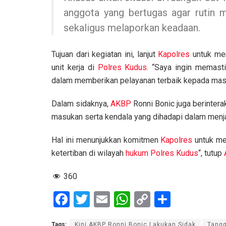
anggota yang bertugas agar rutin 
sekaligus melaporkan keadaan.
Tujuan dari kegiatan ini, lanjut
Kapolres
untuk mem
unit kerja di
Polres Kudus
. “Saya ingin memast
dalam memberikan pelayanan terbaik kepada mas
Dalam sidaknya,
AKBP
Ronni Bonic juga berinter
masukan serta kendala yang dihadapi dalam menjal
Hal ini menunjukkan komitmen
Kapolres
untuk me
ketertiban di wilayah
hukum
Polres Kudus
“, tutup
360
F
T
E
W
C
S
a
wi
m
h
o
h
Tags:
Kini AKBP Ronni Bonic Lakukan Sidak
Tangg