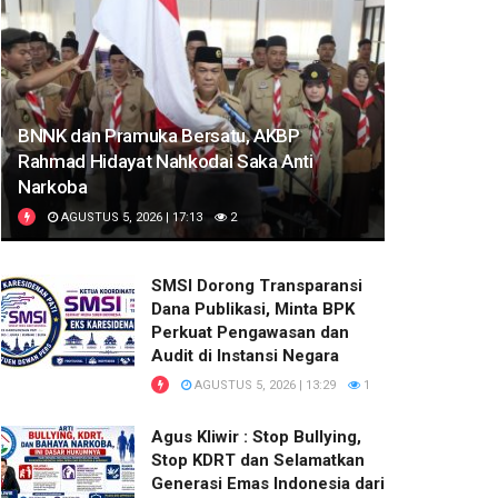
BNNK dan Pramuka Bersatu, AKBP
Rahmad Hidayat Nahkodai Saka Anti
Narkoba
AGUSTUS 5, 2026 | 17:13
2
SMSI Dorong Transparansi
Dana Publikasi, Minta BPK
Perkuat Pengawasan dan
Audit di Instansi Negara
AGUSTUS 5, 2026 | 13:29
1
Agus Kliwir : Stop Bullying,
Stop KDRT dan Selamatkan
Generasi Emas Indonesia dari