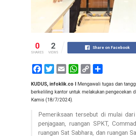
0
2
Share on Facebook
SHARES
VIEWS
F
T
E
W
C
S
a
wi
m
h
o
h
KUDUS, infoklik.co I
Mengawali tugas dan tangg
ce
tt
ail
at
py
ar
berkeliling kantor untuk melakukan pengecekan
b
er
s
Li
e
Kamis (18/7/2024).
o
A
n
Pemeriksaan tersebut di mulai dari
o
p
k
penjagaan, ruangan SPKT, Commad
k
p
ruangan Sat Sabhara, dan ruangan S