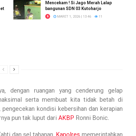
Mencekam ! Si Jago Merah Lalap
et
bangunan SDN 03 Kutoharjo
MARET 1, 2026 | 13:46
11
ya, dengan ruangan yang cenderung gelap
 maksimal serta membuat kita tidak betah di
u, pengecekan kondisi kebersihan dan kerapian
nya pun tak luput dari
AKBP
Ronni Bonic.
Tahti dan sel tahanan,
Kapolres
memerintahkan