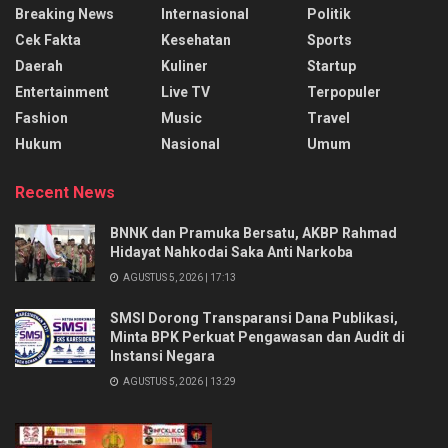
Breaking News
Internasional
Politik
Cek Fakta
Kesehatan
Sports
Daerah
Kuliner
Startup
Entertainment
Live TV
Terpopuler
Fashion
Music
Travel
Hukum
Nasional
Umum
Recent News
BNNK dan Pramuka Bersatu, AKBP Rahmad
Hidayat Nahkodai Saka Anti Narkoba
AGUSTUS 5, 2026 | 17:13
SMSI Dorong Transparansi Dana Publikasi,
Minta BPK Perkuat Pengawasan dan Audit di
Instansi Negara
AGUSTUS 5, 2026 | 13:29