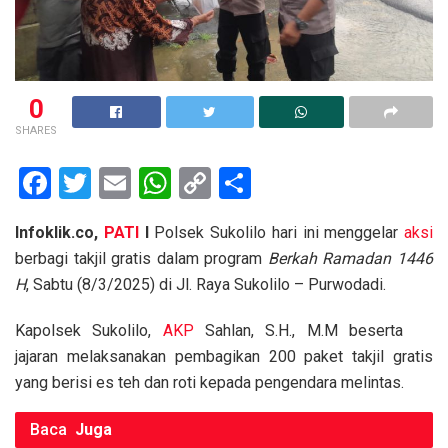
0
SHARES
F
T
E
W
C
S
a
wi
m
h
o
h
Infoklik.co,
PATI
I
Polsek Sukolilo hari ini menggelar
aksi
ce
tt
ail
at
py
ar
berbagi takjil gratis dalam program
Berkah Ramadan 1446
b
er
s
Li
e
H
, Sabtu (8/3/2025) di Jl. Raya Sukolilo – Purwodadi.
o
A
n
Kapolsek Sukolilo,
AKP
Sahlan, S.H., M.M beserta
o
p
k
jajaran melaksanakan pembagikan 200 paket takjil gratis
k
p
yang berisi es teh dan roti kepada pengendara melintas.
Baca
Juga