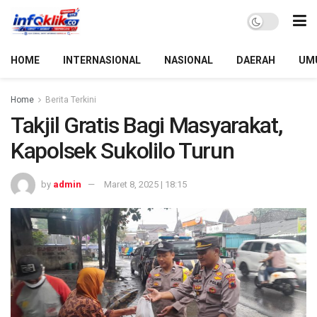
HOME
INTERNASIONAL
NASIONAL
DAERAH
UM
Home
Berita Terkini
Takjil Gratis Bagi Masyarakat,
Kapolsek Sukolilo Turun
by
admin
Maret 8, 2025 | 18:15