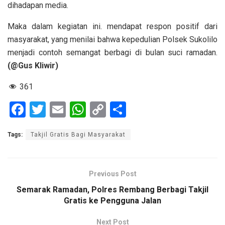
dihadapan media.
Maka dalam kegiatan ini. mendapat respon positif dari
masyarakat, yang menilai bahwa kepedulian Polsek Sukolilo
menjadi contoh semangat berbagi di bulan suci ramadan.
(@Gus Kliwir)
361
F
T
E
W
C
S
a
wi
m
h
o
h
Tags:
Takjil Gratis Bagi Masyarakat
ce
tt
ail
at
py
ar
b
er
s
Li
e
o
A
n
Previous Post
o
p
k
Semarak Ramadan, Polres Rembang Berbagi Takjil
Gratis ke Pengguna Jalan
k
p
Next Post