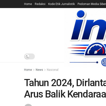
Home
Redaksi
Kode Etik Jurnalistik
Pedoman Media Siber
HOME
NEWS
Home
News
Nasional
Tahun 2024, Dirlant
Arus Balik Kendara