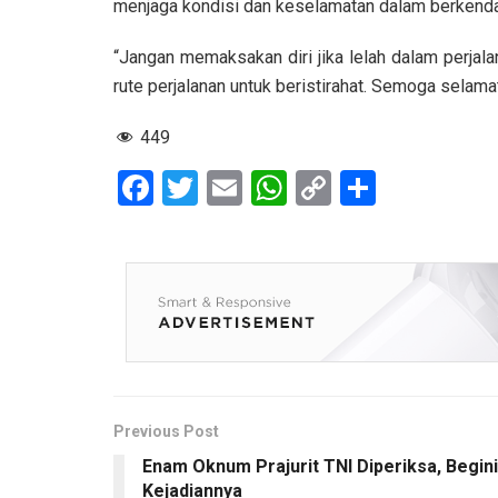
menjaga kondisi dan keselamatan dalam berkenda
“Jangan memaksakan diri jika lelah dalam perjal
rute perjalanan untuk beristirahat. Semoga selama
449
F
T
E
W
C
S
a
wi
m
h
o
h
ce
tt
ail
at
py
ar
b
er
s
Li
e
o
A
n
o
p
k
k
p
Previous Post
Enam Oknum Prajurit TNI Diperiksa, Begini
Kejadiannya