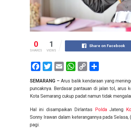
0
1
Share on Facebook
SHARES
VIEWS
F
T
E
W
C
S
a
wi
m
h
o
h
SEMARANG –
Arus balik kendaraan yang mening
ce
tt
ail
at
py
ar
puncaknya. Berdasar pantauan di jalan tol, arus
b
er
s
Li
e
Kota Semarang cukup padat namun tidak mengalam
o
A
n
Hal ini disampaikan Dirlantas
Polda
Jateng
K
o
p
k
Sonny Irawan dalam keterangannya pada Selasa, 
k
p
pagi.