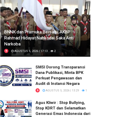
BNNK dan Pramuka Bersatu, AKBP
Rahmad Hidayat Nahkodai Saka Anti
Narkoba
AGUSTUS 5, 2026 | 17:13
2
SMSI Dorong Transparansi
Dana Publikasi, Minta BPK
Perkuat Pengawasan dan
Audit di Instansi Negara
AGUSTUS 5, 2026 | 13:29
1
Agus Kliwir : Stop Bullying,
Stop KDRT dan Selamatkan
Generasi Emas Indonesia dari