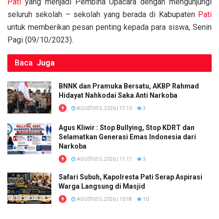
Pati
yang menjadi Pembina Upacara dengan mengunjungi
seluruh sekolah – sekolah yang berada di Kabupaten
Pati
untuk memberikan pesan penting kepada para siswa, Senin
Pagi (09/10/2023).
Baca
Juga
BNNK dan Pramuka Bersatu, AKBP Rahmad
Hidayat Nahkodai Saka Anti Narkoba
AGUSTUS 5, 2026 | 17:13
3
Agus Kliwir : Stop Bullying, Stop KDRT dan
Selamatkan Generasi Emas Indonesia dari
Narkoba
AGUSTUS 5, 2026 | 11:17
3
Safari Subuh, Kapolresta Pati Serap Aspirasi
Warga Langsung di Masjid
AGUSTUS 5, 2026 | 10:18
10