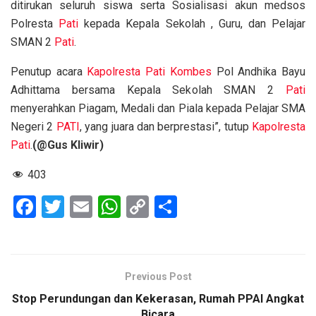
ditirukan seluruh siswa serta Sosialisasi akun medsos
Polresta
Pati
kepada Kepala Sekolah , Guru, dan Pelajar
SMAN 2
Pati
.
Penutup acara
Kapolresta
Pati
Kombes
Pol Andhika Bayu
Adhittama bersama Kepala Sekolah SMAN 2
Pati
menyerahkan Piagam, Medali dan Piala kepada Pelajar SMA
Negeri 2
PATI
, yang juara dan berprestasi”, tutup
Kapolresta
Pati
.
(@Gus Kliwir)
403
F
T
E
W
C
S
a
wi
m
h
o
h
ce
tt
ail
at
py
ar
b
er
s
Li
e
Previous Post
o
A
n
Stop Perundungan dan Kekerasan, Rumah PPAI Angkat
Bicara