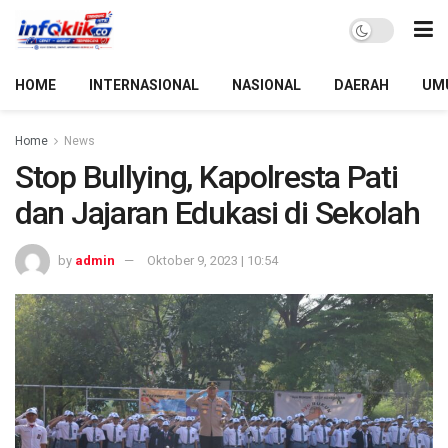
HOME
INTERNASIONAL
NASIONAL
DAERAH
UM
Home
News
Stop Bullying, Kapolresta Pati
dan Jajaran Edukasi di Sekolah
by
admin
Oktober 9, 2023 | 10:54