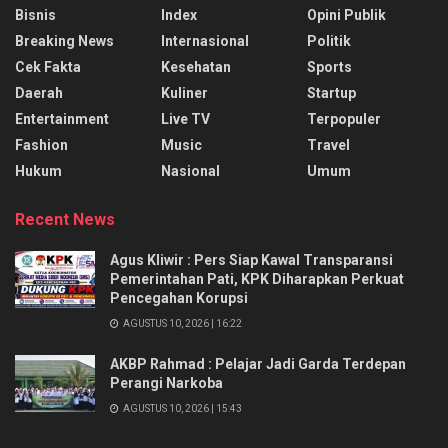
Bisnis
Index
Opini Publik
Breaking News
Internasional
Politik
Cek Fakta
Kesehatan
Sports
Daerah
Kuliner
Startup
Entertainment
Live TV
Terpopuler
Fashion
Music
Travel
Hukum
Nasional
Umum
Recent News
Agus Kliwir : Pers Siap Kawal Transparansi
Pemerintahan Pati, KPK Diharapkan Perkuat
Pencegahan Korupsi
AGUSTUS 10, 2026 | 16:22
AKBP Rahmad : Pelajar Jadi Garda Terdepan
Perangi Narkoba
AGUSTUS 10, 2026 | 15:43