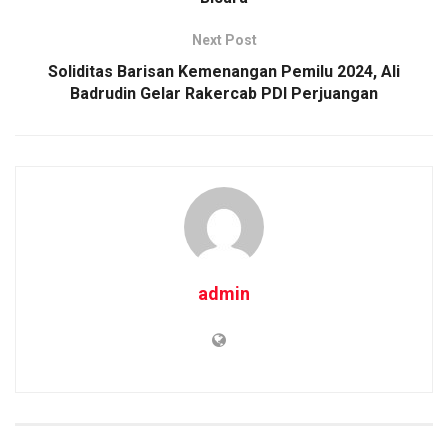
o
p
k
k
p
Next Post
Soliditas Barisan Kemenangan Pemilu 2024, Ali
Badrudin Gelar Rakercab PDI Perjuangan
admin