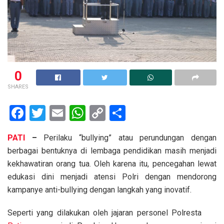
0
SHARES
F
T
E
W
C
S
a
wi
m
h
o
h
PATI
–
Perilaku “bullying” atau perundungan dengan
ce
tt
ail
at
py
ar
berbagai bentuknya di lembaga pendidikan masih menjadi
b
er
s
Li
e
kekhawatiran orang tua. Oleh karena itu, pencegahan lewat
o
A
n
edukasi dini menjadi atensi Polri dengan mendorong
o
p
k
kampanye anti-bullying dengan langkah yang inovatif.
k
p
Seperti yang dilakukan oleh jajaran personel Polresta