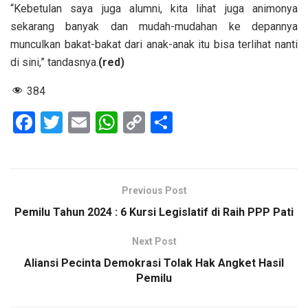
“Kebetulan saya juga alumni, kita lihat juga animonya
sekarang banyak dan mudah-mudahan ke depannya
munculkan bakat-bakat dari anak-anak itu bisa terlihat nanti
di sini,” tandasnya.
(red)
384
F
T
E
W
C
S
a
wi
m
h
o
h
ce
tt
ail
at
py
ar
b
er
s
Li
e
Previous Post
o
A
n
Pemilu Tahun 2024 : 6 Kursi Legislatif di Raih PPP Pati
o
p
k
Next Post
k
p
Aliansi Pecinta Demokrasi Tolak Hak Angket Hasil
Pemilu