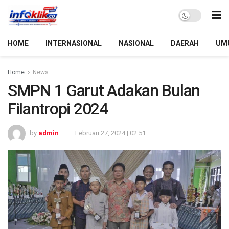
HOME
INTERNASIONAL
NASIONAL
DAERAH
UM
Home
News
SMPN 1 Garut Adakan Bulan
Filantropi 2024
by
admin
Februari 27, 2024 | 02:51