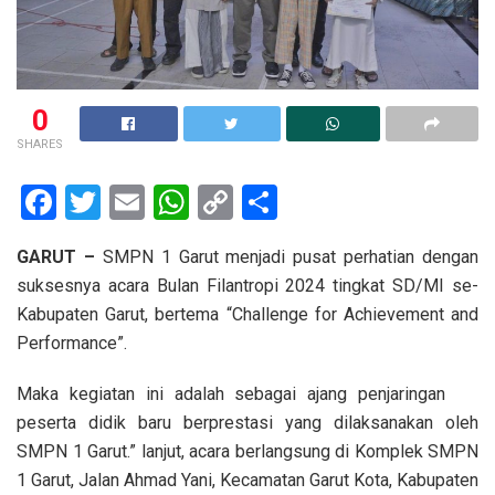
0
SHARES
F
T
E
W
C
S
a
wi
m
h
o
h
GARUT –
SMPN 1 Garut menjadi pusat perhatian dengan
ce
tt
ail
at
py
ar
suksesnya acara Bulan Filantropi 2024 tingkat SD/MI se-
b
er
s
Li
e
Kabupaten Garut, bertema “Challenge for Achievement and
o
A
n
Performance”.
o
p
k
Maka kegiatan ini adalah sebagai ajang penjaringan
k
p
peserta didik baru berprestasi yang dilaksanakan oleh
SMPN 1 Garut.” lanjut, acara berlangsung di Komplek SMPN
1 Garut, Jalan Ahmad Yani, Kecamatan Garut Kota, Kabupaten