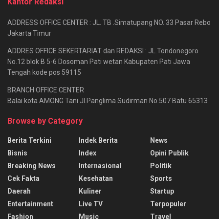
Kantor Redaksi
ADDRESS OFFICE CENTER : JL. TB .Simatupang NO. 33 Pasar Rebo
Jakarta Timur
ADDRES OFFICE SEKERTARIAT dan REDAKSI : JL.Tondonegoro
No.12 blok B 5-6 Dosoman Pati wetan Kabupaten Pati Jawa
Tengah kode pos 59115
BRANCH OFFICE CENTER
Balai kota AMONG Tani Jl.Panglima Sudirman No.507 Batu 65313
Browse by Category
Berita Terkini
Indek Berita
News
Bisnis
Index
Opini Publik
Breaking News
Internasional
Politik
Cek Fakta
Kesehatan
Sports
Daerah
Kuliner
Startup
Entertainment
Live TV
Terpopuler
Fashion
Music
Travel