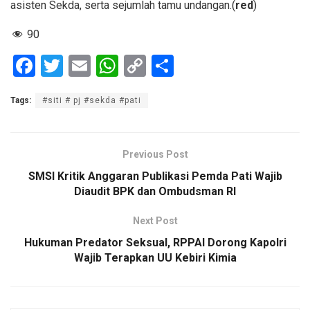
asisten Sekda, serta sejumlah tamu undangan.(
red
)
90
F
T
E
W
C
S
a
wi
m
h
o
h
Tags:
#siti # pj #sekda #pati
ce
tt
ail
at
py
ar
b
er
s
Li
e
o
A
n
Previous Post
o
p
k
SMSI Kritik Anggaran Publikasi Pemda Pati Wajib
Diaudit BPK dan Ombudsman RI
k
p
Next Post
Hukuman Predator Seksual, RPPAI Dorong Kapolri
Wajib Terapkan UU Kebiri Kimia