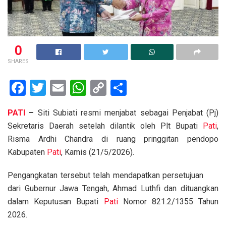
0
SHARES
F
T
E
W
C
S
a
wi
m
h
o
h
PATI
–
Siti Subiati resmi menjabat sebagai Penjabat (Pj)
ce
tt
ail
at
py
ar
Sekretaris Daerah setelah dilantik oleh Plt Bupati
Pati
,
b
er
s
Li
e
Risma Ardhi Chandra di ruang pringgitan pendopo
o
A
n
Kabupaten
Pati
, Kamis (21/5/2026).
o
p
k
Pengangkatan tersebut telah mendapatkan persetujuan
k
p
dari Gubernur Jawa Tengah, Ahmad Luthfi dan dituangkan
dalam Keputusan Bupati
Pati
Nomor 821.2/1355 Tahun
2026.