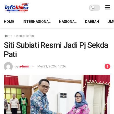
HOME
INTERNASIONAL
NASIONAL
DAERAH
UM
Home
Berita Terkini
Siti Subiati Resmi Jadi Pj Sekda
Pati
by
admin
Mei 21, 2026 | 17:26