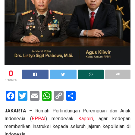
0
SHARES
F
T
E
W
C
S
a
wi
m
h
o
h
JAKARTA –
Rumah Perlindungan Perempuan dan Anak
ce
tt
ail
at
py
ar
Indonesia (
RPPAI
) mendesak
Kapolri
, agar kedepan
b
er
s
Li
e
memberikan instruksi kepada seluruh jajaran kepolisian di
o
A
n
Indonesia