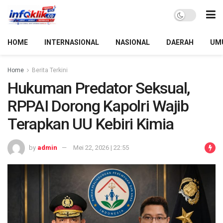
HOME
INTERNASIONAL
NASIONAL
DAERAH
UM
Home
Berita Terkini
Hukuman Predator Seksual,
RPPAI Dorong Kapolri Wajib
Terapkan UU Kebiri Kimia
by
admin
Mei 22, 2026 | 22:55