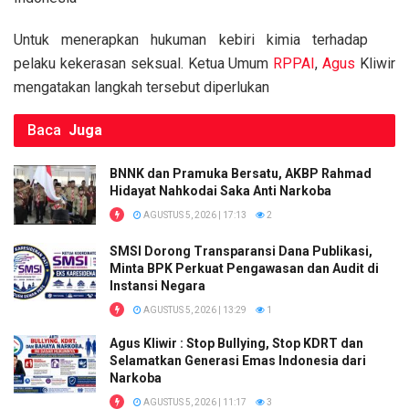
o
p
k
Untuk menerapkan hukuman kebiri kimia terhadap
k
p
pelaku kekerasan seksual. Ketua Umum
RPPAI
,
Agus
Kliwir
mengatakan langkah tersebut diperlukan
Baca
Juga
BNNK dan Pramuka Bersatu, AKBP Rahmad
Hidayat Nahkodai Saka Anti Narkoba
AGUSTUS 5, 2026 | 17:13
2
SMSI Dorong Transparansi Dana Publikasi,
Minta BPK Perkuat Pengawasan dan Audit di
Instansi Negara
AGUSTUS 5, 2026 | 13:29
1
Agus Kliwir : Stop Bullying, Stop KDRT dan
Selamatkan Generasi Emas Indonesia dari
Narkoba
AGUSTUS 5, 2026 | 11:17
3