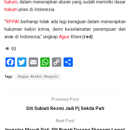
hukum
, dalam menerapkan aturan yang sudah memiliki dasar
hukum
jelas di Indonesia.
“
RPPAI
berharap tidak ada lagi keraguan dalam menerapkan
hukuman kebiri kimia, demi keselamatan perempuan dan
anak di Indonesia,” ungkap
Agus
Kliwir.(
red
)
93
F
T
E
W
C
S
a
wi
m
h
o
h
Tags:
#rppai #kebiri #kapolri
ce
tt
ail
at
py
ar
b
er
s
Li
e
o
A
n
Previous Post
o
p
k
Siti Subiati Resmi Jadi Pj Sekda Pati
k
p
Next Post
Investor Masuk Pati, Plt Bupati Dorong Ekonomi Lewat