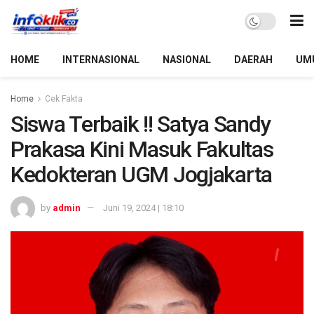
HOME
INTERNASIONAL
NASIONAL
DAERAH
UM
Home
Cek Fakta
Siswa Terbaik !! Satya Sandy
Prakasa Kini Masuk Fakultas
Kedokteran UGM Jogjakarta
by
admin
Juni 19, 2024 | 18:10