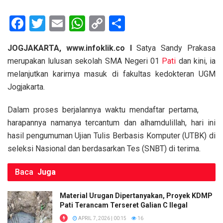
F
T
E
W
C
S
a
wi
m
h
o
h
JOGJAKARTA, www.infoklik.co I
Satya Sandy Prakasa
ce
tt
ail
at
py
ar
merupakan lulusan sekolah SMA Negeri 01
Pati
dan kini, ia
b
er
s
Li
e
melanjutkan karirnya masuk di fakultas kedokteran UGM
o
A
n
Jogjakarta.
o
p
k
Dalam proses berjalannya waktu mendaftar pertama,
k
p
harapannya namanya tercantum dan alhamdulillah, hari ini
hasil pengumuman Ujian Tulis Berbasis Komputer (UTBK) di
seleksi Nasional dan berdasarkan Tes (SNBT) di terima.
Baca
Juga
Material Urugan Dipertanyakan, Proyek KDMP
Pati Terancam Terseret Galian C Ilegal
APRIL 7, 2026 | 00:15
16