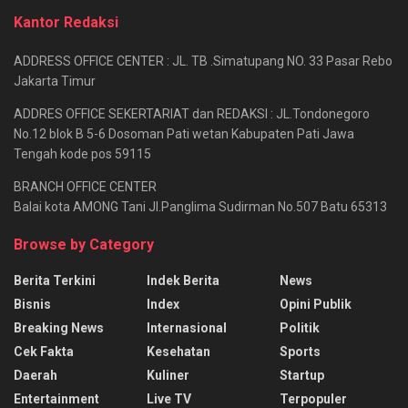
Kantor Redaksi
ADDRESS OFFICE CENTER : JL. TB .Simatupang NO. 33 Pasar Rebo
Jakarta Timur
ADDRES OFFICE SEKERTARIAT dan REDAKSI : JL.Tondonegoro
No.12 blok B 5-6 Dosoman Pati wetan Kabupaten Pati Jawa
Tengah kode pos 59115
BRANCH OFFICE CENTER
Balai kota AMONG Tani Jl.Panglima Sudirman No.507 Batu 65313
Browse by Category
Berita Terkini
Indek Berita
News
Bisnis
Index
Opini Publik
Breaking News
Internasional
Politik
Cek Fakta
Kesehatan
Sports
Daerah
Kuliner
Startup
Entertainment
Live TV
Terpopuler