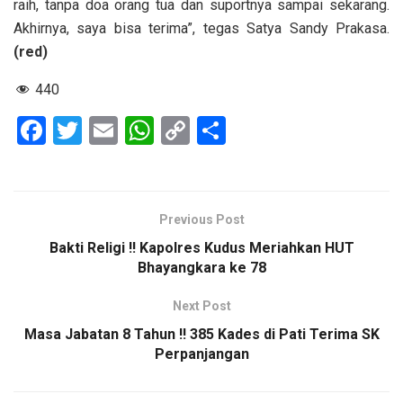
raih, tanpa doa orang tua dan suportnya sampai sekarang.
Akhirnya, saya bisa terima”, tegas Satya Sandy Prakasa.
(red)
440
F
T
E
W
C
S
a
wi
m
h
o
h
ce
tt
ail
at
py
ar
b
er
s
Li
e
Previous Post
o
A
n
Bakti Religi !! Kapolres Kudus Meriahkan HUT
o
p
k
Bhayangkara ke 78
k
p
Next Post
Masa Jabatan 8 Tahun !! 385 Kades di Pati Terima SK
Perpanjangan