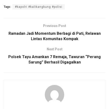
a
wi
m
h
o
h
Tags:
#kapolri #kalikangkung #polisi
ce
tt
ail
at
py
ar
b
er
s
Li
e
o
A
n
Previous Post
o
p
k
Ramadan Jadi Momentum Berbagi di Pati, Relawan
Lintas Komunitas Kompak
k
p
Next Post
Polsek Tayu Amankan 7 Remaja, Tawuran “Perang
Sarung” Berhasil Digagalkan