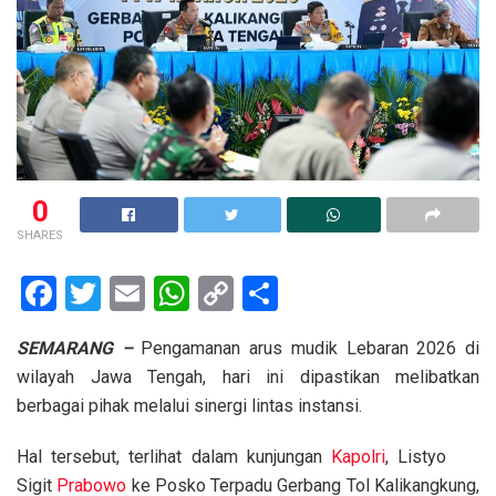
0
SHARES
F
T
E
W
C
S
a
wi
m
h
o
h
SEMARANG –
Pengamanan arus mudik Lebaran 2026 di
ce
tt
ail
at
py
ar
wilayah Jawa Tengah, hari ini dipastikan melibatkan
b
er
s
Li
e
berbagai pihak melalui sinergi lintas instansi.
o
A
n
Hal tersebut, terlihat dalam kunjungan
Kapolri
, Listyo
o
p
k
Sigit
Prabowo
ke Posko Terpadu Gerbang Tol Kalikangkung,