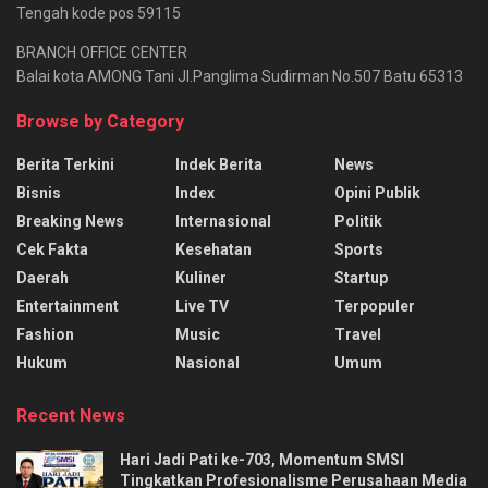
Tengah kode pos 59115
BRANCH OFFICE CENTER
Balai kota AMONG Tani Jl.Panglima Sudirman No.507 Batu 65313
Browse by Category
Berita Terkini
Indek Berita
News
Bisnis
Index
Opini Publik
Breaking News
Internasional
Politik
Cek Fakta
Kesehatan
Sports
Daerah
Kuliner
Startup
Entertainment
Live TV
Terpopuler
Fashion
Music
Travel
Hukum
Nasional
Umum
Recent News
Hari Jadi Pati ke-703, Momentum SMSI
Tingkatkan Profesionalisme Perusahaan Media