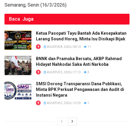
k
p
Semarang, Senin (16/3/2026).
Baca
Juga
Ketua Pasopati Tayu Bantah Ada Kesepakatan
Larang Sound Horeg, Minta Isu Disikapi Bijak
AGUSTUS 8, 2026 | 00:10
11
BNNK dan Pramuka Bersatu, AKBP Rahmad
Hidayat Nahkodai Saka Anti Narkoba
AGUSTUS 5, 2026 | 17:13
3
SMSI Dorong Transparansi Dana Publikasi,
Minta BPK Perkuat Pengawasan dan Audit di
Instansi Negara
AGUSTUS 5, 2026 | 13:29
1