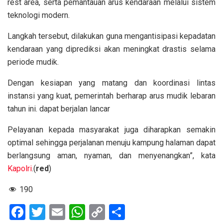
rest area, serta pemantauan arus kendaraan melalui sistem
teknologi modern.
Langkah tersebut, dilakukan guna mengantisipasi kepadatan
kendaraan yang diprediksi akan meningkat drastis selama
periode mudik.
Dengan kesiapan yang matang dan koordinasi lintas
instansi yang kuat, pemerintah berharap arus mudik lebaran
tahun ini. dapat berjalan lancar
Pelayanan kepada masyarakat juga diharapkan semakin
optimal sehingga perjalanan menuju kampung halaman dapat
berlangsung aman, nyaman, dan menyenangkan”, kata
Kapolri
.(
red
)
190
F
T
E
W
C
S