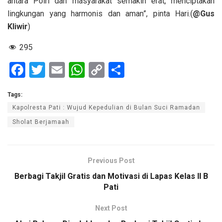
antara Polri dan masyarakat semakin erat, menciptakan
lingkungan yang harmonis dan aman”, pinta Hari.(
@Gus
Kliwir
)
295
F
T
E
W
C
S
a
wi
m
h
o
h
Tags:
ce
tt
ail
at
py
ar
Kapolresta Pati : Wujud Kepedulian di Bulan Suci Ramadan
b
er
s
Li
e
Sholat Berjamaah
o
A
n
o
p
k
k
p
Previous Post
Berbagi Takjil Gratis dan Motivasi di Lapas Kelas II B
Pati
Next Post