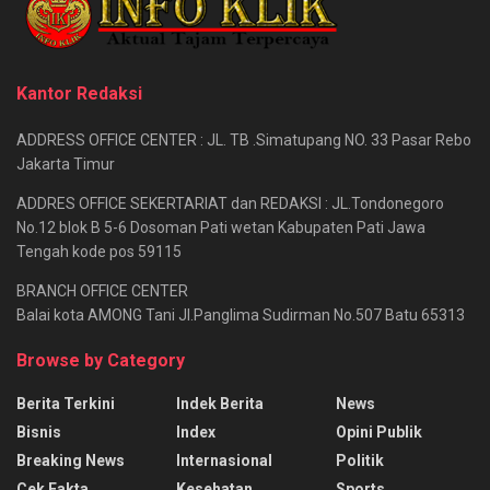
Kantor Redaksi
ADDRESS OFFICE CENTER : JL. TB .Simatupang NO. 33 Pasar Rebo
Jakarta Timur
ADDRES OFFICE SEKERTARIAT dan REDAKSI : JL.Tondonegoro
No.12 blok B 5-6 Dosoman Pati wetan Kabupaten Pati Jawa
Tengah kode pos 59115
BRANCH OFFICE CENTER
Balai kota AMONG Tani Jl.Panglima Sudirman No.507 Batu 65313
Browse by Category
Berita Terkini
Indek Berita
News
Bisnis
Index
Opini Publik
Breaking News
Internasional
Politik
Cek Fakta
Kesehatan
Sports