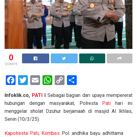
0
SHARES
F
T
E
W
C
S
a
wi
m
h
o
h
Infoklik.co,
PATI
I
Sebagai bagian dari upaya mempererat
ce
tt
ail
at
py
ar
hubungan dengan masyarakat, Polresta
Pati
hari ini
b
er
s
Li
e
menggelar sholat Dzuhur berjamaah di masjid Al Ikhlas,
o
A
n
Senin (10/3/25).
o
p
k
Kapolresta
Pati
,
Kombes
Pol. andhika bayu adhittama