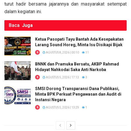
k
p
turut hadir bersama jajarannya dan masyarakat setempat
dalam kegiatan ini.
Baca
Juga
Ketua Pasopati Tayu Bantah Ada Kesepakatan
Larang Sound Horeg, Minta Isu Disikapi Bijak
AGUSTUS 8, 2026 | 00:10
11
BNNK dan Pramuka Bersatu, AKBP Rahmad
Hidayat Nahkodai Saka Anti Narkoba
AGUSTUS 5, 2026 | 17:13
3
SMSI Dorong Transparansi Dana Publikasi,
Minta BPK Perkuat Pengawasan dan Audit di
Instansi Negara
AGUSTUS 5, 2026 | 13:29
1