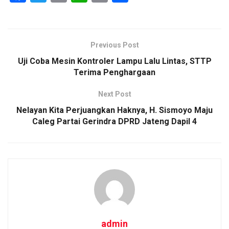
a
wi
m
h
o
h
ce
tt
ail
at
py
ar
b
er
s
Li
e
Previous Post
o
A
n
Uji Coba Mesin Kontroler Lampu Lalu Lintas, STTP
o
p
k
Terima Penghargaan
k
p
Next Post
Nelayan Kita Perjuangkan Haknya, H. Sismoyo Maju
Caleg Partai Gerindra DPRD Jateng Dapil 4
admin