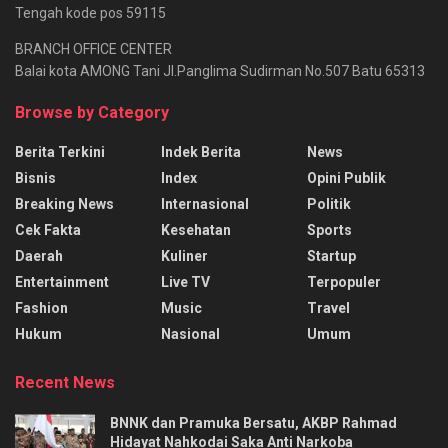
Tengah kode pos 59115
BRANCH OFFICE CENTER
Balai kota AMONG Tani Jl.Panglima Sudirman No.507 Batu 65313
Browse by Category
Berita Terkini
Indek Berita
News
Bisnis
Index
Opini Publik
Breaking News
Internasional
Politik
Cek Fakta
Kesehatan
Sports
Daerah
Kuliner
Startup
Entertainment
Live TV
Terpopuler
Fashion
Music
Travel
Hukum
Nasional
Umum
Recent News
BNNK dan Pramuka Bersatu, AKBP Rahmad
Hidayat Nahkodai Saka Anti Narkoba