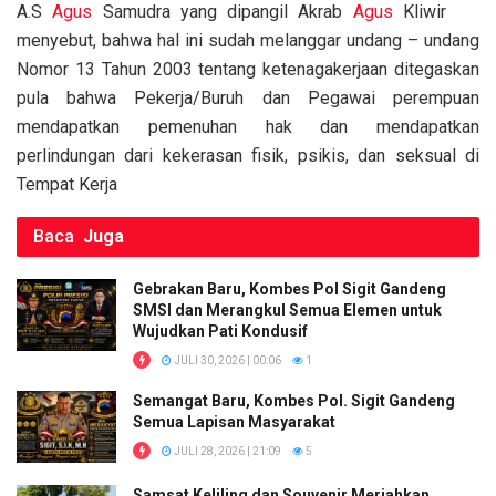
A.S
Agus
Samudra yang dipangil Akrab
Agus
Kliwir
k
p
menyebut, bahwa hal ini sudah melanggar undang – undang
Nomor 13 Tahun 2003 tentang ketenagakerjaan ditegaskan
pula bahwa Pekerja/Buruh dan Pegawai perempuan
mendapatkan pemenuhan hak dan mendapatkan
perlindungan dari kekerasan fisik, psikis, dan seksual di
Tempat Kerja
Baca
Juga
Gebrakan Baru, Kombes Pol Sigit Gandeng
SMSI dan Merangkul Semua Elemen untuk
Wujudkan Pati Kondusif
JULI 30, 2026 | 00:06
1
Semangat Baru, Kombes Pol. Sigit Gandeng
Semua Lapisan Masyarakat
JULI 28, 2026 | 21:09
5
Samsat Keliling dan Souvenir Meriahkan