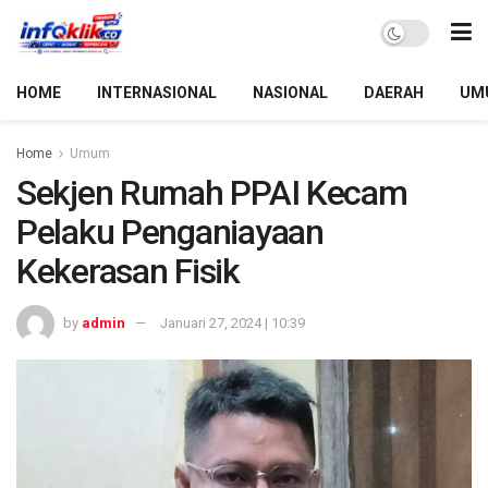
HOME
INTERNASIONAL
NASIONAL
DAERAH
UM
Home
Umum
Sekjen Rumah PPAI Kecam
Pelaku Penganiayaan
Kekerasan Fisik
by
admin
Januari 27, 2024 | 10:39