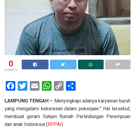
0
SHARES
F
T
E
W
C
S
a
wi
m
h
o
h
LAMPUNG TENGAH –
Menyingkapi adanya karyawan buruh
ce
tt
ail
at
py
ar
yang mengalami kekerasan dalam pekerjaan.” Hal tersebut,
b
er
s
Li
e
membuat geram Sekjen Rumah Perlindungan Perempuan
o
A
n
dan anak Indonesia (
RPPAI
)
o
p
k