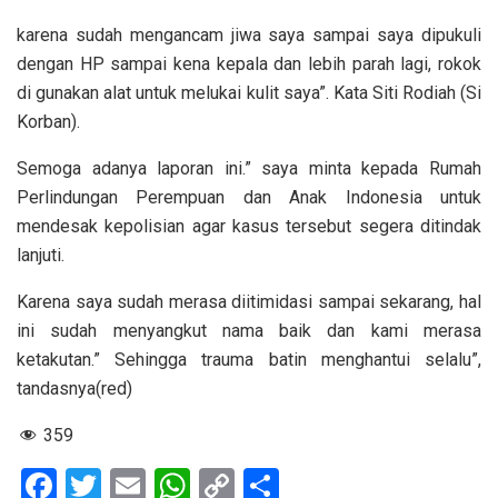
karena sudah mengancam jiwa saya sampai saya dipukuli
dengan HP sampai kena kepala dan lebih parah lagi, rokok
di gunakan alat untuk melukai kulit saya”. Kata Siti Rodiah (Si
Korban).
Semoga adanya laporan ini.” saya minta kepada Rumah
Perlindungan Perempuan dan Anak Indonesia untuk
mendesak kepolisian agar kasus tersebut segera ditindak
lanjuti.
Karena saya sudah merasa diitimidasi sampai sekarang, hal
ini sudah menyangkut nama baik dan kami merasa
ketakutan.” Sehingga trauma batin menghantui selalu”,
tandasnya(red)
359
F
T
E
W
C
S