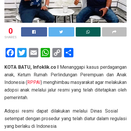
0
SHARES
F
T
E
W
C
S
a
wi
m
h
o
h
KOTA BATU, Infoklik.co I
Menanggapi kasus perdagangan
ce
tt
ail
at
py
ar
anak, Ketum Rumah Perlindungan Perempuan dan Anak
b
er
s
Li
e
Indonesia (
RPPAI
) menghimbau masyarakat agar melakukan
o
A
n
adopsi anak melalui jalur resmi yang telah ditetapkan oleh
o
p
k
pemerintah.
k
p
Adopsi resmi dapat dilakukan melalui Dinas Sosial
setempat dengan prosedur yang telah diatur dalam regulasi
yang berlaku di Indonesia.