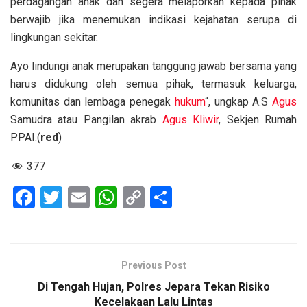
perdagangan anak dan segera melaporkan kepada pihak
berwajib jika menemukan indikasi kejahatan serupa di
lingkungan sekitar.
Ayo lindungi anak merupakan tanggung jawab bersama yang
harus didukung oleh semua pihak, termasuk keluarga,
komunitas dan lembaga penegak
hukum
“, ungkap A.S
Agus
Samudra atau Pangilan akrab
Agus Kliwir
, Sekjen Rumah
PPAI.(
red
)
377
F
T
E
W
C
S
a
wi
m
h
o
h
ce
tt
ail
at
py
ar
b
er
s
Li
e
Previous Post
o
A
n
Di Tengah Hujan, Polres Jepara Tekan Risiko
Kecelakaan Lalu Lintas