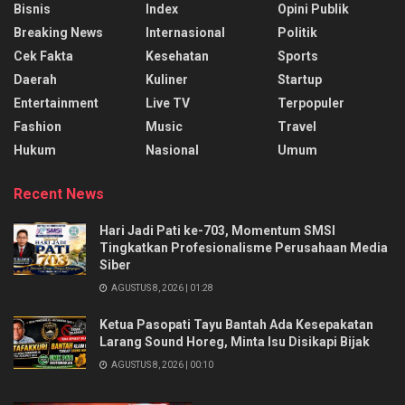
Bisnis
Index
Opini Publik
Breaking News
Internasional
Politik
Cek Fakta
Kesehatan
Sports
Daerah
Kuliner
Startup
Entertainment
Live TV
Terpopuler
Fashion
Music
Travel
Hukum
Nasional
Umum
Recent News
Hari Jadi Pati ke-703, Momentum SMSI
Tingkatkan Profesionalisme Perusahaan Media
Siber
AGUSTUS 8, 2026 | 01:28
Ketua Pasopati Tayu Bantah Ada Kesepakatan
Larang Sound Horeg, Minta Isu Disikapi Bijak
AGUSTUS 8, 2026 | 00:10