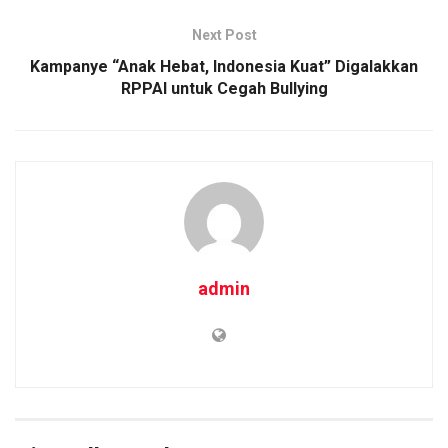
o
p
k
k
p
Next Post
Kampanye “Anak Hebat, Indonesia Kuat” Digalakkan
RPPAI untuk Cegah Bullying
admin