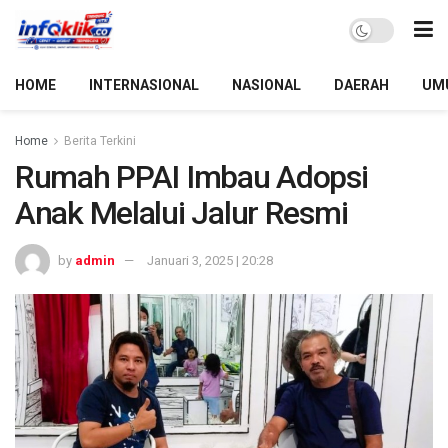
HOME
INTERNASIONAL
NASIONAL
DAERAH
UM
Home
Berita Terkini
Rumah PPAI Imbau Adopsi
Anak Melalui Jalur Resmi
by
admin
Januari 3, 2025 | 20:28