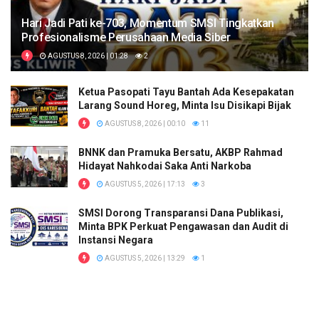
Hari Jadi Pati ke-703, Momentum SMSI Tingkatkan
Profesionalisme Perusahaan Media Siber
AGUSTUS 8, 2026 | 01:28
2
Ketua Pasopati Tayu Bantah Ada Kesepakatan
Larang Sound Horeg, Minta Isu Disikapi Bijak
AGUSTUS 8, 2026 | 00:10
11
BNNK dan Pramuka Bersatu, AKBP Rahmad
Hidayat Nahkodai Saka Anti Narkoba
AGUSTUS 5, 2026 | 17:13
3
SMSI Dorong Transparansi Dana Publikasi,
Minta BPK Perkuat Pengawasan dan Audit di
Instansi Negara
AGUSTUS 5, 2026 | 13:29
1