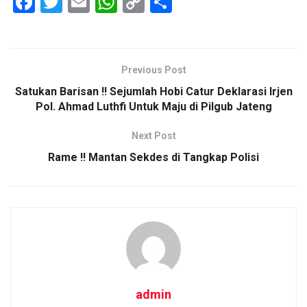
F
T
E
W
C
S
a
wi
m
h
o
h
ce
tt
ail
at
py
ar
b
er
s
Li
e
Previous Post
o
A
n
Satukan Barisan !! Sejumlah Hobi Catur Deklarasi Irjen
o
p
k
Pol. Ahmad Luthfi Untuk Maju di Pilgub Jateng
k
p
Next Post
Rame !! Mantan Sekdes di Tangkap Polisi
admin