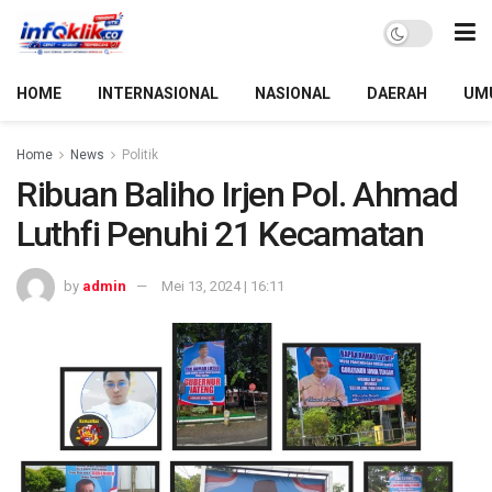
HOME
INTERNASIONAL
NASIONAL
DAERAH
UM
Home
News
Politik
Ribuan Baliho Irjen Pol. Ahmad
Luthfi Penuhi 21 Kecamatan
by
admin
Mei 13, 2024 | 16:11