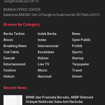
Tengah kode pos 59115
BRANCH OFFICE CENTER
Balai kota AMONG Tani Jl.Panglima Sudirman No.507 Batu 65313
Browse by Category
Berita Terkini
Indek Berita
News
Bisnis
Index
Opini Publik
Breaking News
Internasional
Politik
Cek Fakta
Kesehatan
Sports
Daerah
Kuliner
Startup
Entertainment
Live TV
Terpopuler
Fashion
Music
Travel
Hukum
Nasional
Umum
Recent News
BNNK dan Pramuka Bersatu, AKBP Rahmad
Hidayat Nahkodai Saka Anti Narkoba