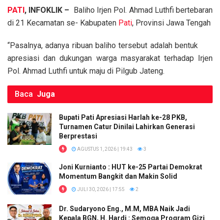
a
wi
m
h
o
h
PATI
, INFOKLIK –
Baliho Irjen Pol. Ahmad Luthfi bertebaran
ce
tt
ail
at
py
ar
di 21 Kecamatan se- Kabupaten
Pati
, Provinsi Jawa Tengah
b
er
s
Li
e
o
A
n
“Pasalnya, adanya ribuan baliho tersebut adalah bentuk
apresiasi dan dukungan warga masyarakat terhadap Irjen
o
p
k
Pol. Ahmad Luthfi untuk maju di Pilgub Jateng.
k
p
Baca
Juga
Bupati Pati Apresiasi Harlah ke-28 PKB,
Turnamen Catur Dinilai Lahirkan Generasi
Berprestasi
AGUSTUS 1, 2026 | 19:43
3
Joni Kurnianto : HUT ke-25 Partai Demokrat
Momentum Bangkit dan Makin Solid
JULI 30, 2026 | 17:55
2
Dr. Sudaryono Eng., M.M, MBA Naik Jadi
Kepala BGN, H. Hardi : Semoga Program Gizi