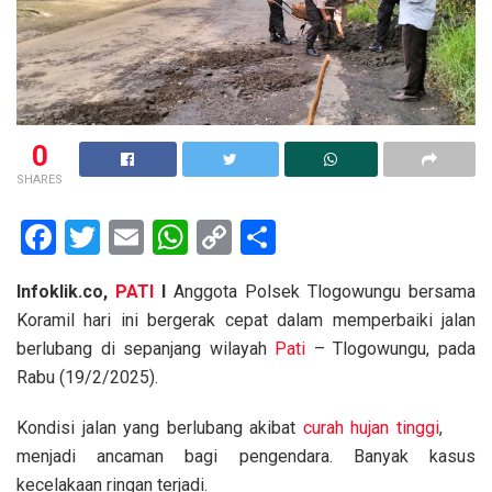
0
SHARES
F
T
E
W
C
S
a
wi
m
h
o
h
Infoklik.co,
PATI
I
Anggota Polsek Tlogowungu bersama
ce
tt
ail
at
py
ar
Koramil hari ini bergerak cepat dalam memperbaiki jalan
b
er
s
Li
e
berlubang di sepanjang wilayah
Pati
– Tlogowungu, pada
o
A
n
Rabu (19/2/2025).
o
p
k
Kondisi jalan yang berlubang akibat
curah hujan tinggi
,
k
p
menjadi ancaman bagi pengendara. Banyak kasus
kecelakaan ringan terjadi.