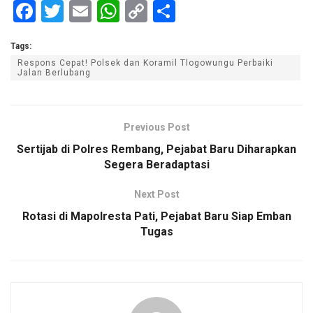
F
T
E
W
C
S
a
wi
m
h
o
h
Tags:
ce
tt
ail
at
py
ar
Respons Cepat! Polsek dan Koramil Tlogowungu Perbaiki
b
er
s
Li
e
Jalan Berlubang
o
A
n
o
p
k
Previous Post
k
p
Sertijab di Polres Rembang, Pejabat Baru Diharapkan
Segera Beradaptasi
Next Post
Rotasi di Mapolresta Pati, Pejabat Baru Siap Emban
Tugas