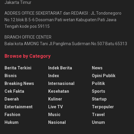
Jakarta Timur
ADDRES OFFICE SEKERTARIAT dan REDAKSI : JL.Tondonegoro
No.12 blok B 5-6 Dosoman Pati wetan Kabupaten Pati Jawa
Tengah kode pos 59115
BRANCH OFFICE CENTER
Balai kota AMONG Tani Jl.Panglima Sudirman No.507 Batu 65313
Browse by Category
Berita Terkini
Indek Berita
News
Bisnis
Index
Opini Publik
Breaking News
Internasional
Politik
Cek Fakta
Kesehatan
Sports
Daerah
Kuliner
Startup
Entertainment
Live TV
Terpopuler
Fashion
Music
Travel
Hukum
Nasional
Umum