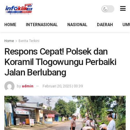
HOME
INTERNASIONAL
NASIONAL
DAERAH
UM
Home
Berita Terkini
Respons Cepat! Polsek dan
Koramil Tlogowungu Perbaiki
Jalan Berlubang
by
admin
Februari 20, 2025 | 03:39