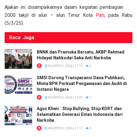
o
p
k
Ajakan ini disampaikannya dalam kegiatan pembagian
k
p
2000 takjil di alun – alun Timur Kota
Pati
, pada Rabu
(5/3/25).
Baca
Juga
BNNK dan Pramuka Bersatu, AKBP Rahmad
Hidayat Nahkodai Saka Anti Narkoba
AGUSTUS 5, 2026 | 17:13
2
SMSI Dorong Transparansi Dana Publikasi,
Minta BPK Perkuat Pengawasan dan Audit di
Instansi Negara
AGUSTUS 5, 2026 | 13:29
1
Agus Kliwir : Stop Bullying, Stop KDRT dan
Selamatkan Generasi Emas Indonesia dari
Narkoba
AGUSTUS 5, 2026 | 11:17
3