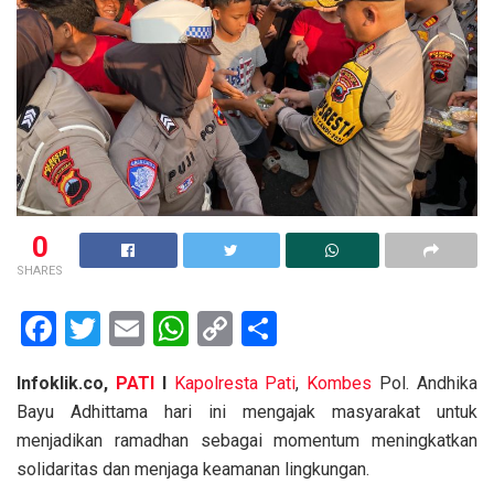
0
SHARES
F
T
E
W
C
S
a
wi
m
h
o
h
Infoklik.co,
PATI
I
Kapolresta
Pati
,
Kombes
Pol. Andhika
ce
tt
ail
at
py
ar
Bayu Adhittama hari ini mengajak masyarakat untuk
b
er
s
Li
e
menjadikan ramadhan sebagai momentum meningkatkan
o
A
n
solidaritas dan menjaga keamanan lingkungan.