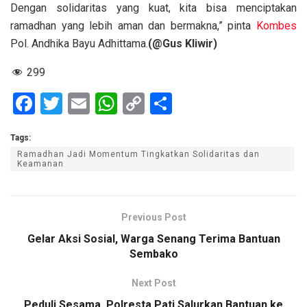
Dengan solidaritas yang kuat, kita bisa menciptakan
ramadhan yang lebih aman dan bermakna,” pinta
Kombes
Pol. Andhika Bayu Adhittama.
(@Gus Kliwir)
299
F
T
E
W
C
S
a
wi
m
h
o
h
Tags:
ce
tt
ail
at
py
ar
Ramadhan Jadi Momentum Tingkatkan Solidaritas dan
b
er
s
Li
e
Keamanan
o
A
n
o
p
k
Previous Post
k
p
Gelar Aksi Sosial, Warga Senang Terima Bantuan
Sembako
Next Post
Peduli Sesama, Polresta Pati Salurkan Bantuan ke