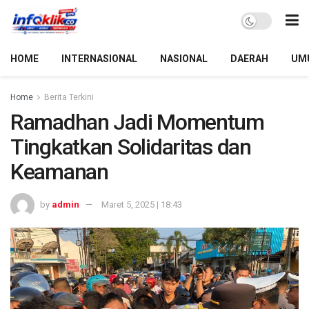
HOME
INTERNASIONAL
NASIONAL
DAERAH
UM
Home
Berita Terkini
Ramadhan Jadi Momentum
Tingkatkan Solidaritas dan
Keamanan
by
admin
Maret 5, 2025 | 18:43