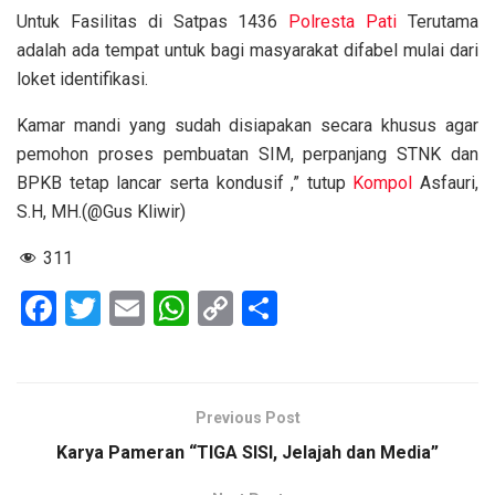
Untuk Fasilitas di Satpas 1436
Polresta Pati
Terutama
adalah ada tempat untuk bagi masyarakat difabel mulai dari
loket identifikasi.
Kamar mandi yang sudah disiapakan secara khusus agar
pemohon proses pembuatan SIM, perpanjang STNK dan
BPKB tetap lancar serta kondusif ,” tutup
Kompol
Asfauri,
S.H, MH.(@Gus Kliwir)
311
F
T
E
W
C
S
a
wi
m
h
o
h
ce
tt
ail
at
py
ar
b
er
s
Li
e
Previous Post
o
A
n
Karya Pameran “TIGA SISI, Jelajah dan Media”
o
p
k