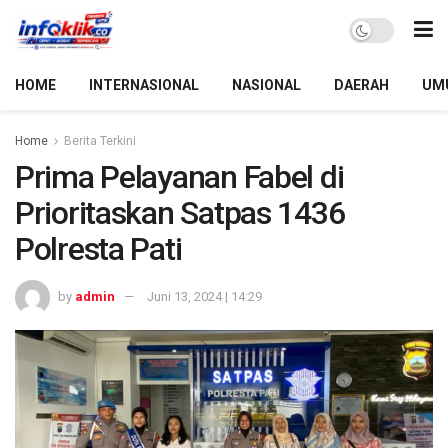
HOME
INTERNASIONAL
NASIONAL
DAERAH
UM
Home
Berita Terkini
Prima Pelayanan Fabel di
Prioritaskan Satpas 1436
Polresta Pati
by
admin
Juni 13, 2024 | 14:29