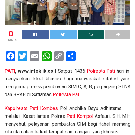
0
SHARES
F
T
E
W
C
S
a
wi
m
h
o
h
PATI
, www.infoklik.co I
Satpas 1436
Polresta Pati
hari ini
ce
tt
ail
at
py
ar
menyiapkan loket khusus bagi masyarakat difabel yang
b
er
s
Li
e
mengurus proses pembuatan SIM C, A, B, perpanjang STNK
o
A
n
dan BPKB di Satlantas
Polresta Pati
.
o
p
k
Kapolresta
Pati
Kombes
Pol Andhika Bayu Adhittama
k
p
melalui Kasat lantas Polres
Pati
Kompol
Asfauri, S.H, M.H
menyebut, pelayanan pembuatan SIM bagi fabel memang
kita utamakan terkait tempat dan ruangan yang khusus.