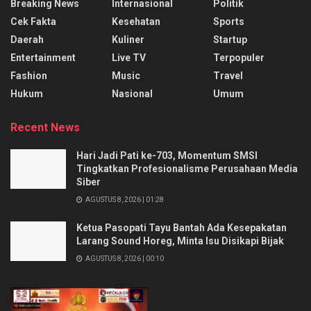
Breaking News
Internasional
Politik
Cek Fakta
Kesehatan
Sports
Daerah
Kuliner
Startup
Entertainment
Live TV
Terpopuler
Fashion
Music
Travel
Hukum
Nasional
Umum
Recent News
Hari Jadi Pati ke-703, Momentum SMSI
Tingkatkan Profesionalisme Perusahaan Media
Siber
AGUSTUS 8, 2026 | 01:28
Ketua Pasopati Tayu Bantah Ada Kesepakatan
Larang Sound Horeg, Minta Isu Disikapi Bijak
AGUSTUS 8, 2026 | 00:10