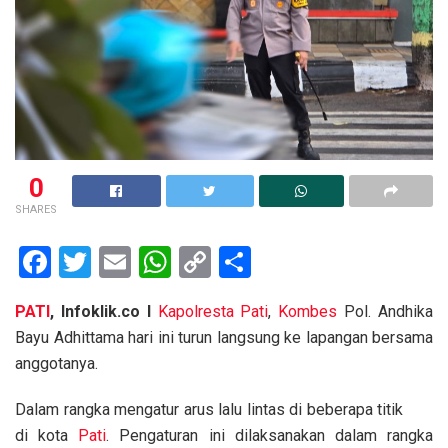
0
SHARES
F
T
E
W
C
S
a
wi
m
h
o
h
PATI
, Infoklik.co I
Kapolresta
Pati
,
Kombes
Pol. Andhika
ce
tt
ail
at
py
ar
Bayu Adhittama hari ini turun langsung ke lapangan bersama
b
er
s
Li
e
anggotanya.
o
A
n
Dalam rangka mengatur arus lalu lintas di beberapa titik
o
p
k
di kota
Pati
. Pengaturan ini dilaksanakan dalam rangka