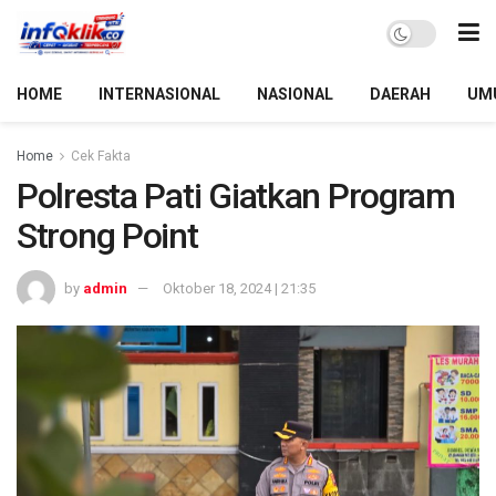
HOME
INTERNASIONAL
NASIONAL
DAERAH
UM
Home
Cek Fakta
Polresta Pati Giatkan Program
Strong Point
by
admin
Oktober 18, 2024 | 21:35