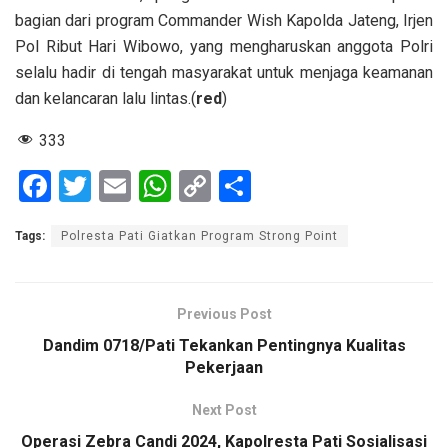
bagian dari program Commander Wish Kapolda Jateng, Irjen
Pol Ribut Hari Wibowo, yang mengharuskan anggota Polri
selalu hadir di tengah masyarakat untuk menjaga keamanan
dan kelancaran lalu lintas.(
red
)
333
F
T
E
W
C
S
a
wi
m
h
o
h
Tags:
Polresta Pati Giatkan Program Strong Point
ce
tt
ail
at
py
ar
b
er
s
Li
e
o
A
n
Previous Post
o
p
k
Dandim 0718/Pati Tekankan Pentingnya Kualitas
Pekerjaan
k
p
Next Post
Operasi Zebra Candi 2024, Kapolresta Pati Sosialisasi