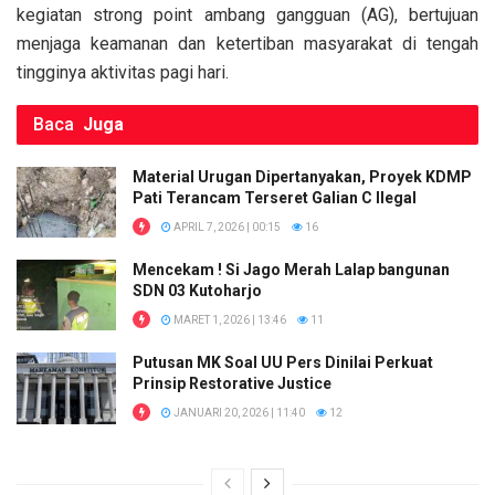
k
p
kegiatan strong point ambang gangguan (AG), bertujuan
menjaga keamanan dan ketertiban masyarakat di tengah
tingginya aktivitas pagi hari.
Baca
Juga
Material Urugan Dipertanyakan, Proyek KDMP
Pati Terancam Terseret Galian C Ilegal
APRIL 7, 2026 | 00:15
16
Mencekam ! Si Jago Merah Lalap bangunan
SDN 03 Kutoharjo
MARET 1, 2026 | 13:46
11
Putusan MK Soal UU Pers Dinilai Perkuat
Prinsip Restorative Justice
JANUARI 20, 2026 | 11:40
12