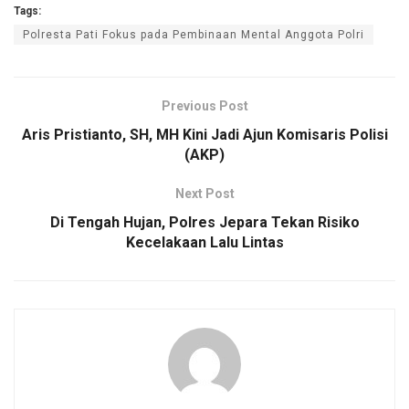
Tags:
ce
tt
ail
at
py
ar
Polresta Pati Fokus pada Pembinaan Mental Anggota Polri
b
er
s
Li
e
o
A
n
o
p
k
Previous Post
k
p
Aris Pristianto, SH, MH Kini Jadi Ajun Komisaris Polisi
(AKP)
Next Post
Di Tengah Hujan, Polres Jepara Tekan Risiko
Kecelakaan Lalu Lintas