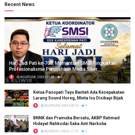
Recent News
Hari Jadi Pati ke-703, Momentum SMSI Tingkatkan
Profesionalisme Perusahaan Media Siber
AGUSTUS 8, 2026 | 01:28
2
Ketua Pasopati Tayu Bantah Ada Kesepakatan
Larang Sound Horeg, Minta Isu Disikapi Bijak
AGUSTUS 8, 2026 | 00:10
9
BNNK dan Pramuka Bersatu, AKBP Rahmad
Hidayat Nahkodai Saka Anti Narkoba
AGUSTUS 5, 2026 | 17:13
3