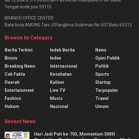
No.12 blok B 5-6 Dosoman Pati wetan Kabupaten Pati Jawa
Tengah kode pos 59115
BRANCH OFFICE CENTER
Balai kota AMONG Tani Jl.Panglima Sudirman No.507 Batu 65313
Browse by Category
Berita Terkini
Indek Berita
News
Bisnis
Index
Opini Publik
Breaking News
Internasional
Politik
Cek Fakta
Kesehatan
Sports
Daerah
Kuliner
Startup
Entertainment
Live TV
Terpopuler
Fashion
Music
Travel
Hukum
Nasional
Umum
Recent News
Hari Jadi Pati ke-703, Momentum SMSI