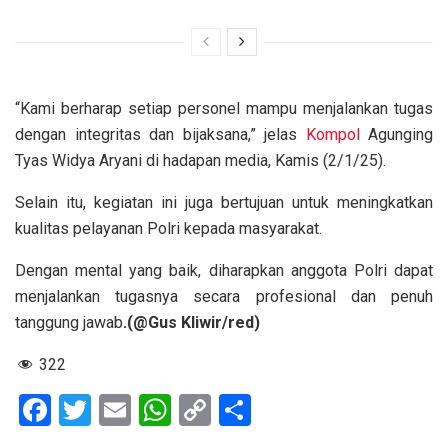
“Kami berharap setiap personel mampu menjalankan tugas
dengan integritas dan bijaksana,” jelas
Kompol
Agunging
Tyas Widya Aryani di hadapan media, Kamis (2/1/25).
Selain itu, kegiatan ini juga bertujuan untuk meningkatkan
kualitas pelayanan Polri kepada masyarakat.
Dengan mental yang baik, diharapkan anggota Polri dapat
menjalankan tugasnya secara profesional dan penuh
tanggung jawab
.(@Gus Kliwir/red)
322
F
T
E
W
C
S
a
wi
m
h
o
h