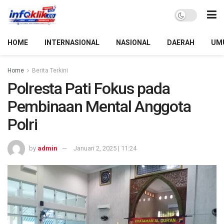
HOME
INTERNASIONAL
NASIONAL
DAERAH
UM
Home
Berita Terkini
Polresta Pati Fokus pada
Pembinaan Mental Anggota
Polri
by
admin
Januari 2, 2025 | 11:24