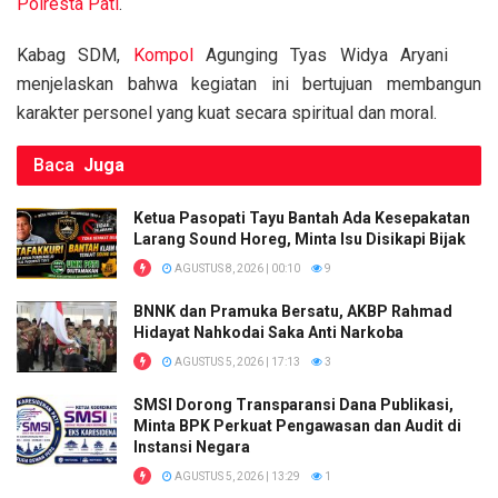
o
p
k
Polresta Pati
.
k
p
Kabag SDM,
Kompol
Agunging Tyas Widya Aryani
menjelaskan bahwa kegiatan ini bertujuan membangun
karakter personel yang kuat secara spiritual dan moral.
Baca
Juga
Ketua Pasopati Tayu Bantah Ada Kesepakatan
Larang Sound Horeg, Minta Isu Disikapi Bijak
AGUSTUS 8, 2026 | 00:10
9
BNNK dan Pramuka Bersatu, AKBP Rahmad
Hidayat Nahkodai Saka Anti Narkoba
AGUSTUS 5, 2026 | 17:13
3
SMSI Dorong Transparansi Dana Publikasi,
Minta BPK Perkuat Pengawasan dan Audit di
Instansi Negara
AGUSTUS 5, 2026 | 13:29
1