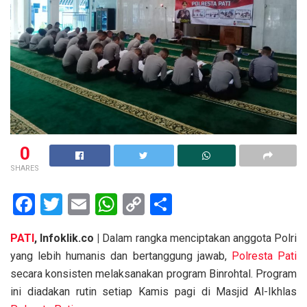
0
SHARES
F
T
E
W
C
S
a
wi
m
h
o
h
PATI
, Infoklik.co |
Dalam rangka menciptakan anggota Polri
ce
tt
ail
at
py
ar
yang lebih humanis dan bertanggung jawab,
Polresta Pati
b
er
s
Li
e
secara konsisten melaksanakan program Binrohtal. Program
o
A
n
ini diadakan rutin setiap Kamis pagi di Masjid Al-Ikhlas