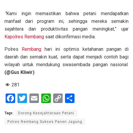
“
Kami ingin memastikan bahwa petani mendapatkan
manfaat dari program ini, sehingga mereka semakin
sejahtera dan produktivitas pangan meningkat,” ujar
Kapolres
Rembang
saat dikonfirmasi media.
Polres
Rembang
hari ini optimis ketahanan pangan di
daerah dan semakin kuat, serta dapat menjadi contoh bagi
wilayah untuk mendukung swasembada pangan nasional.
(@Gus Kliwir)
281
F
T
E
W
C
S
a
wi
m
h
o
h
Tags:
Dorong Kesejahteraan Petani
ce
tt
ail
at
py
ar
Polres Rembang Sukses Panen Jagung
b
er
s
Li
e