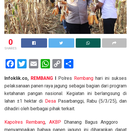
0
SHARES
F
T
E
W
C
S
a
wi
m
h
o
h
Infoklik.co,
REMBANG
I
Polres
Rembang
hari ini sukses
ce
tt
ail
at
py
ar
pelaksanaan panen raya jagung sebagai bagian dari program
b
er
s
Li
e
ketahanan pangan nasional. Kegiatan ini berlangsung di
o
A
n
lahan ±1 hektar di
Desa
Pasarbanggi, Rabu (5/3/25), dan
o
p
k
dihadiri oleh berbagai pihak terkait.
k
p
Kapolres
Rembang
,
AKBP
Dhanang Bagus Anggoro
menyampaikan bahwa panen jagung ini diharapkan dapat