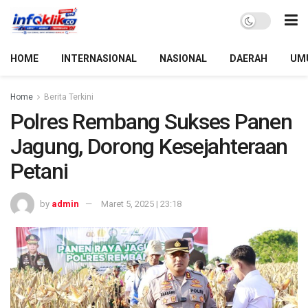
HOME
INTERNASIONAL
NASIONAL
DAERAH
UM
Home
Berita Terkini
Polres Rembang Sukses Panen
Jagung, Dorong Kesejahteraan
Petani
by
admin
Maret 5, 2025 | 23:18