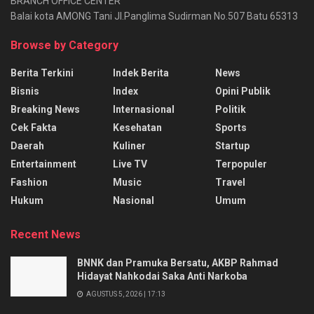
BRANCH OFFICE CENTER
Balai kota AMONG Tani Jl.Panglima Sudirman No.507 Batu 65313
Browse by Category
Berita Terkini
Indek Berita
News
Bisnis
Index
Opini Publik
Breaking News
Internasional
Politik
Cek Fakta
Kesehatan
Sports
Daerah
Kuliner
Startup
Entertainment
Live TV
Terpopuler
Fashion
Music
Travel
Hukum
Nasional
Umum
Recent News
BNNK dan Pramuka Bersatu, AKBP Rahmad
Hidayat Nahkodai Saka Anti Narkoba
AGUSTUS 5, 2026 | 17:13