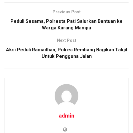
o
A
n
o
p
k
Previous Post
k
p
Peduli Sesama, Polresta Pati Salurkan Bantuan ke
Warga Kurang Mampu
Next Post
Aksi Peduli Ramadhan, Polres Rembang Bagikan Takjil
Untuk Pengguna Jalan
admin