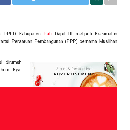
eg) DPRD Kabupaten
Pati
Dapil III meliputi Kecamatan
i Partai Persatuan Pembangunan (PPP) bernama Muslihan
al dirumah
rhum Kyai