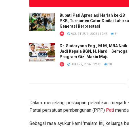
Bupati Pati Apresiasi Harlah ke-28
PKB, Turnamen Catur Dinilai Lahirk
Generasi Berprestasi
AGUSTUS 1, 2026 | 19:43
3
Dr. Sudaryono Eng., M.M, MBA Naik
Jadi Kepala BGN, H. Hardi : Semoga
Program Gizi Makin Maju
JULI 22, 2026 | 12:40
18
Dalam menjelang persiapan pelantikan menjadi
Partai persatuan pembangunan (PPP)
Pati
mendap
Sebagai rasa syukur kami.”malam ini, keluarga 