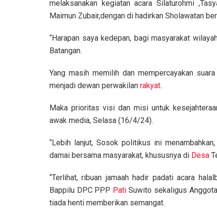
melaksanakan kegiatan acara Silaturohmi ,Tasy
Maimun Zubair,dengan di hadirkan Sholawatan ber
“Harapan saya kedepan, bagi masyarakat wilayah 
Batangan.
Yang masih memilih dan mempercayakan suara ha
menjadi dewan perwakilan
rakyat
.
Maka prioritas visi dan misi untuk kesejahtera
awak media, Selasa (16/4/24).
“Lebih lanjut, Sosok politikus ini menambahkan
damai bersama masyarakat, khususnya di
Desa
T
“Terlihat, ribuan jamaah hadir padati acara hala
Bappilu DPC PPP
Pati
Suwito sekaligus Anggot
tiada henti memberikan semangat.