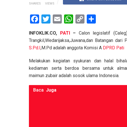
SHARES
VIEWS
F
T
E
W
C
S
a
wi
m
h
o
h
INFOKLIK.CO,
PATI
–
Calon legislatif (Cal
ce
tt
ail
at
py
ar
Trangkil,Wedarijaksa,Juwana,dan Batangan dar
b
er
s
Li
e
S.Pd.I
,M.Pd adalah anggota Komisi A
DPRD Pati
o
A
n
Melakukan kegiatan syukuran dan halal bihal
o
p
k
kediaman serta berdoa bersama untuk alma
k
p
maimun zubair adalah sosok ulama Indonesia.
Baca
Juga