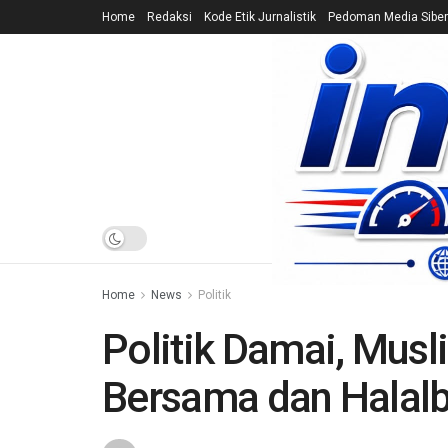
Home
Redaksi
Kode Etik Jurnalistik
Pedoman Media Siber
HOME
NEWS
Home
News
Politik
Politik Damai, Musl
Bersama dan Halalb