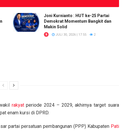
Joni Kurnianto : HUT ke-25 Partai
an
Demokrat Momentum Bangkit dan
Makin Solid
JULI 30, 2026 | 17:55
2
 wakil
rakyat
periode 2024 – 2029, akhirnya target suara
at enam kursi di DPRD.
besar partai persatuan pembangunan (PPP) Kabupaten
Pati