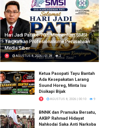
Hari Jadi Pati ke-703, Momentum SMSI
Tingkatkan Profesionalisme Perusahaan
Media Siber
AGUSTUS 8, 2026 | 01:28
2
Ketua Pasopati Tayu Bantah
Ada Kesepakatan Larang
Sound Horeg, Minta Isu
Disikapi Bijak
AGUSTUS 8, 2026 | 00:10
9
BNNK dan Pramuka Bersatu,
AKBP Rahmad Hidayat
Nahkodai Saka Anti Narkoba