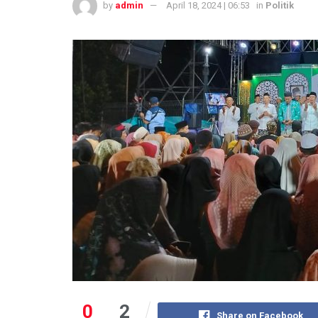
by
admin
April 18, 2024 | 06:53
in
Politik
0
2
Share on Facebook