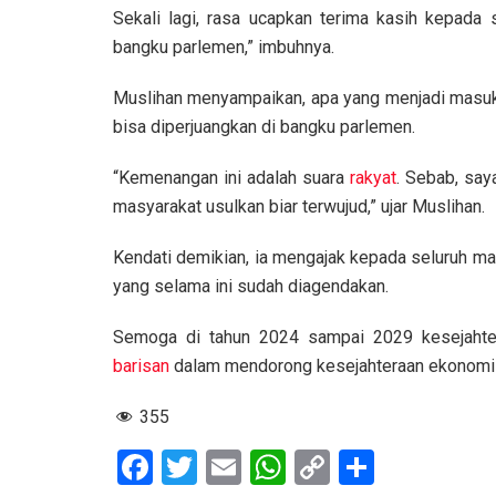
Sekali lagi, rasa ucapkan terima kasih kepada 
bangku parlemen,” imbuhnya.
Muslihan menyampaikan, apa yang menjadi masuka
bisa diperjuangkan di bangku parlemen.
“Kemenangan ini adalah suara
rakyat
. Sebab, sa
masyarakat usulkan biar terwujud,” ujar Muslihan.
Kendati demikian, ia mengajak kepada seluruh ma
yang selama ini sudah diagendakan.
Semoga di tahun 2024 sampai 2029 kesejaht
barisan
dalam mendorong kesejahteraan ekonom
355
F
T
E
W
C
S