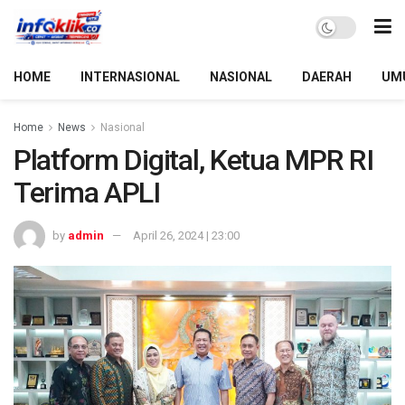
HOME
INTERNASIONAL
NASIONAL
DAERAH
UM
Home
News
Nasional
Platform Digital, Ketua MPR RI
Terima APLI
by
admin
April 26, 2024 | 23:00