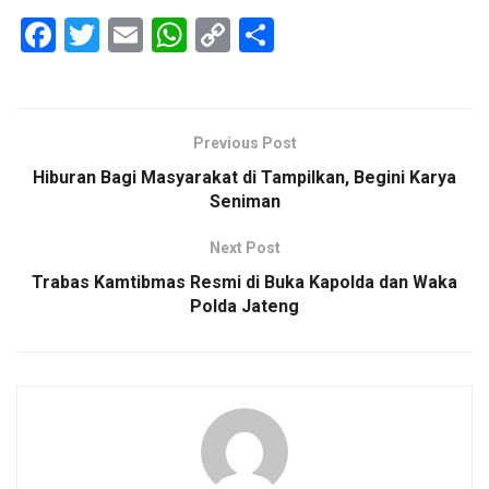
F
T
E
W
C
S
a
wi
m
h
o
h
ce
tt
ail
at
py
ar
b
er
s
Li
e
Previous Post
o
A
n
Hiburan Bagi Masyarakat di Tampilkan, Begini Karya
o
p
k
Seniman
k
p
Next Post
Trabas Kamtibmas Resmi di Buka Kapolda dan Waka
Polda Jateng