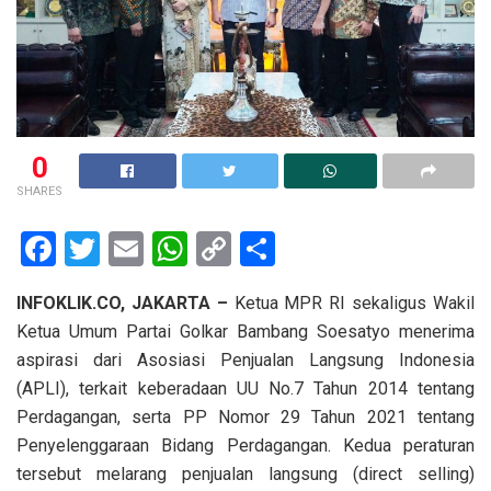
0
SHARES
F
T
E
W
C
S
a
wi
m
h
o
h
INFOKLIK.CO,
JAKARTA –
Ketua MPR RI sekaligus Wakil
ce
tt
ail
at
py
ar
Ketua Umum Partai Golkar Bambang Soesatyo menerima
b
er
s
Li
e
aspirasi dari Asosiasi Penjualan Langsung Indonesia
o
A
n
(APLI), terkait keberadaan UU No.7 Tahun 2014 tentang
o
p
k
Perdagangan, serta PP Nomor 29 Tahun 2021 tentang
Penyelenggaraan Bidang Perdagangan. Kedua peraturan
k
p
tersebut melarang penjualan langsung (direct selling)