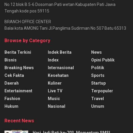
No.12 blok B 5-6 Dosoman Pati wetan Kabupaten Pati Jawa
Tengah kode pos 59115
BRANCH OFFICE CENTER
Balai kota AMONG Tani Jl.Panglima Sudirman No.507 Batu 65313
Browse by Category
Berita Terkini
Indek Berita
News
Bisnis
Index
Opini Publik
Breaking News
Internasional
Politik
Cek Fakta
Kesehatan
Sports
Daerah
Kuliner
Startup
Entertainment
Live TV
Terpopuler
Fashion
Music
Travel
Hukum
Nasional
Umum
Recent News
Hari Jadi Pati ke-703, Momentum SMSI