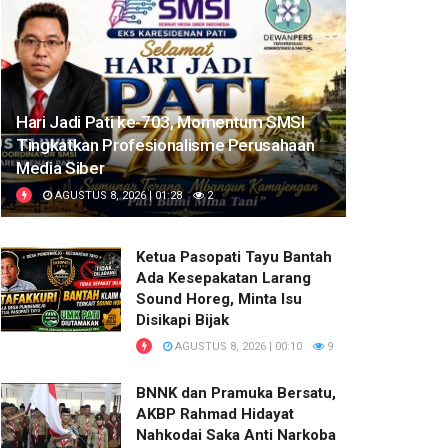
Hari Jadi Pati ke-703, Momentum SMSI
Tingkatkan Profesionalisme Perusahaan
Media Siber
AGUSTUS 8, 2026 | 01:28
2
Ketua Pasopati Tayu Bantah
Ada Kesepakatan Larang
Sound Horeg, Minta Isu
Disikapi Bijak
AGUSTUS 8, 2026 | 00:10
9
BNNK dan Pramuka Bersatu,
AKBP Rahmad Hidayat
Nahkodai Saka Anti Narkoba