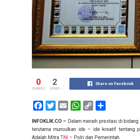
0
2
Share on Facebook
SHARES
VIEWS
F
T
E
W
C
S
a
wi
m
h
o
h
INFOKLIK.CO –
Dalam meraih prestasi di bidang
ce
tt
ail
at
py
ar
terutama munculkan ide – ide kreatif tentang 
b
er
s
Li
e
Adalah Mitra
TNI
– Polri dan Pemerintah.