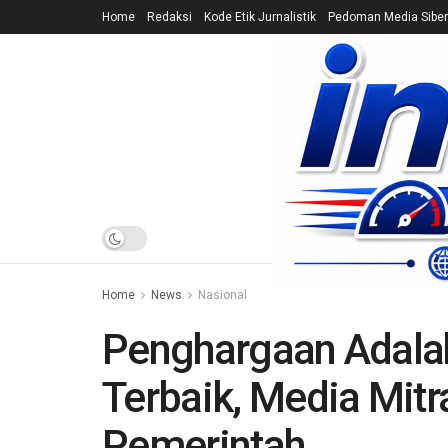
Home
Redaksi
Kode Etik Jurnalistik
Pedoman Media Siber
HOME
NEWS
Home
News
Nasional
Penghargaan Adala
Terbaik, Media Mitra
Pemerintah