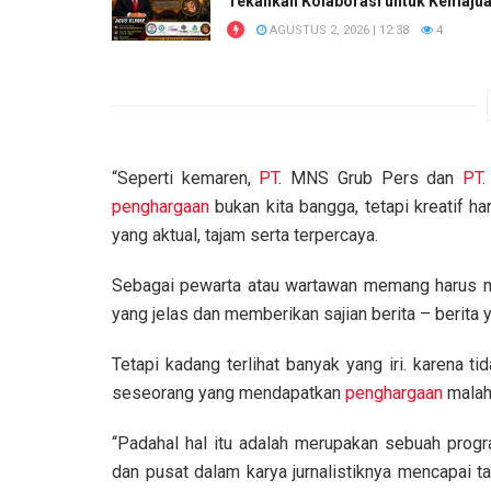
Tekankan Kolaborasi untuk Kemaju
AGUSTUS 2, 2026 | 12:38
4
“Seperti kemaren,
PT
. MNS Grub Pers dan
PT
.
penghargaan
bukan kita bangga, tetapi kreatif ha
yang aktual, tajam serta terpercaya.
Sebagai pewarta atau wartawan memang harus m
yang jelas dan memberikan sajian berita – berita
Tetapi kadang terlihat banyak yang iri. karena 
seseorang yang mendapatkan
penghargaan
malah 
“Padahal hal itu adalah merupakan sebuah progra
dan pusat dalam karya jurnalistiknya mencapai ta