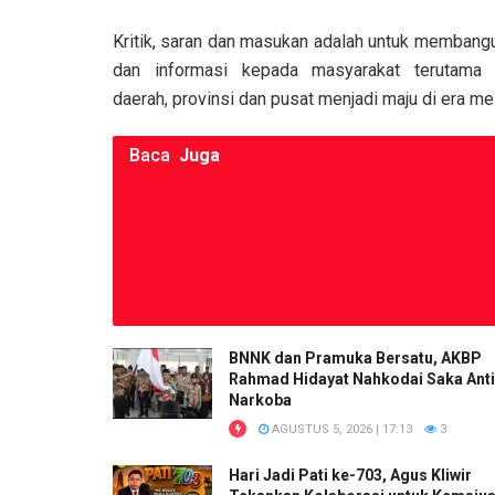
o
A
n
Kritik, saran dan masukan adalah untuk membang
o
p
k
dan informasi kepada masyarakat terutama d
k
p
daerah, provinsi dan pusat menjadi maju di era mele
Baca
Juga
BNNK dan Pramuka Bersatu, AKBP
Rahmad Hidayat Nahkodai Saka Anti
Narkoba
AGUSTUS 5, 2026 | 17:13
3
Hari Jadi Pati ke-703, Agus Kliwir