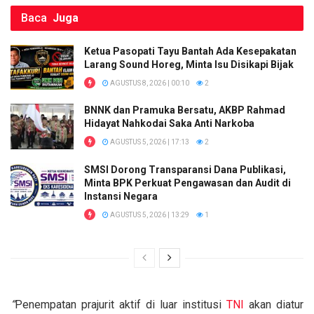
Baca
Juga
Ketua Pasopati Tayu Bantah Ada Kesepakatan
Larang Sound Horeg, Minta Isu Disikapi Bijak
AGUSTUS 8, 2026 | 00:10
2
BNNK dan Pramuka Bersatu, AKBP Rahmad
Hidayat Nahkodai Saka Anti Narkoba
AGUSTUS 5, 2026 | 17:13
2
SMSI Dorong Transparansi Dana Publikasi,
Minta BPK Perkuat Pengawasan dan Audit di
Instansi Negara
AGUSTUS 5, 2026 | 13:29
1
“
Penempatan prajurit aktif di luar institusi
TNI
akan diatur