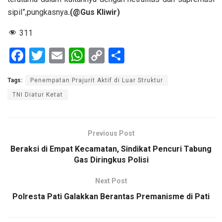
sipil”,pungkasnya
.(@Gus Kliwir)
311
F
T
E
W
C
S
a
wi
m
h
o
h
Tags:
Penempatan Prajurit Aktif di Luar Struktur
ce
tt
ail
at
py
ar
TNI Diatur Ketat
b
er
s
Li
e
o
A
n
o
p
k
Previous Post
k
p
Beraksi di Empat Kecamatan, Sindikat Pencuri Tabung
Gas Diringkus Polisi
Next Post
Polresta Pati Galakkan Berantas Premanisme di Pati