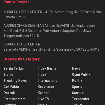
Kantor Redaksi
ADDRESS OFFICE CENTER : JL. TB .Simatupang NO. 33 Pasar Rebo
Jakarta Timur
ADDRES OFFICE SEKERTARIAT dan REDAKSI : JL.Tondonegoro
No.12 blok B 5-6 Dosoman Pati wetan Kabupaten Pati Jawa
Tengah kode pos 59115
BRANCH OFFICE CENTER
Balai kota AMONG Tani Jl.Panglima Sudirman No.507 Batu 65313
Browse by Category
Berita Terkini
Indek Berita
News
Bisnis
Index
Opini Publik
Breaking News
Internasional
Politik
Cek Fakta
Kesehatan
Sports
Daerah
Kuliner
Startup
Entertainment
Live TV
Terpopuler
Fashion
Music
Travel