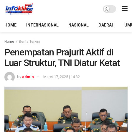
HOME
INTERNASIONAL
NASIONAL
DAERAH
UM
Home
Berita Terkini
Penempatan Prajurit Aktif di
Luar Struktur, TNI Diatur Ketat
by
admin
Maret 17, 2025 | 14:32