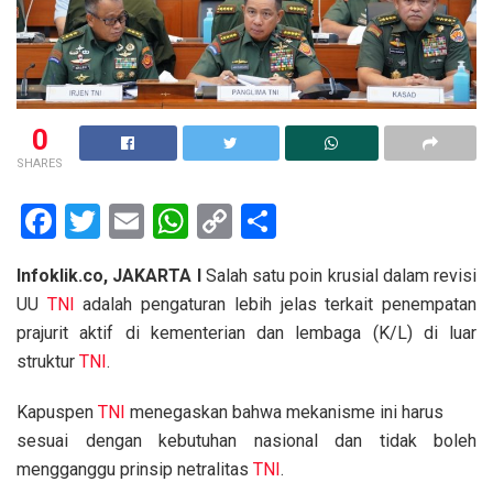
0
SHARES
F
T
E
W
C
S
a
wi
m
h
o
h
Infoklik.co, JAKARTA I
Salah satu poin krusial dalam revisi
ce
tt
ail
at
py
ar
UU
TNI
adalah pengaturan lebih jelas terkait penempatan
b
er
s
Li
e
prajurit aktif di kementerian dan lembaga (K/L) di luar
o
A
n
struktur
TNI
.
o
p
k
Kapuspen
TNI
menegaskan bahwa mekanisme ini harus
k
p
sesuai dengan kebutuhan nasional dan tidak boleh
mengganggu prinsip netralitas
TNI
.