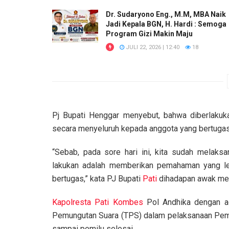
Dr. Sudaryono Eng., M.M, MBA Naik
Jadi Kepala BGN, H. Hardi : Semoga
Program Gizi Makin Maju
JULI 22, 2026 | 12:40
18
Pj Bupati Henggar menyebut, bahwa diberlakuka
secara menyeluruh kepada anggota yang bertugas
“Sebab, pada sore hari ini, kita sudah melaks
lakukan adalah memberikan pemahaman yang le
bertugas,” kata PJ Bupati
Pati
dihadapan awak med
Kapolresta Pati
Kombes
Pol Andhika dengan a
Pemungutan Suara (TPS) dalam pelaksanaan Pemi
sampai pemilu selesai.