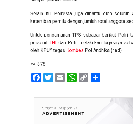
Selain itu, Polresta juga dibantu oleh selur
ketertiban pemilu dengan jumlah total anggota se
Untuk pengamanan TPS sebagai berikut Polri te
personil
TNI
dan Polri melakukan tugasnya seba
oleh KPU,” tegas
Kombes
Pol Andhika.
(red)
378
F
T
E
W
C
S
a
wi
m
h
o
h
ce
tt
ail
at
py
ar
b
er
s
Li
e
o
A
n
o
p
k