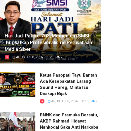
Hari Jadi Pati ke-703, Momentum SMSI
Tingkatkan Profesionalisme Perusahaan
Media Siber
AGUSTUS 8, 2026 | 01:28
2
Ketua Pasopati Tayu Bantah
Ada Kesepakatan Larang
Sound Horeg, Minta Isu
Disikapi Bijak
AGUSTUS 8, 2026 | 00:10
2
BNNK dan Pramuka Bersatu,
AKBP Rahmad Hidayat
Nahkodai Saka Anti Narkoba