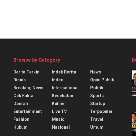
Browse by Category
R
Berita Terkini
Indek Berita
News
Bisnis
Index
Opini Publik
Breaking News
Internasional
Politik
Cek Fakta
Kesehatan
Sports
Daerah
Kuliner
Startup
Entertainment
Live TV
Terpopuler
Fashion
Music
Travel
Hukum
Nasional
Umum