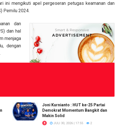
i ini mengikuti apel pergeseran petugas keamanan dan
) Pemilu 2024.
manan dan
S) dan hal
lam menjaga
lu, dengan
.
Joni Kurnianto : HUT ke-25 Partai
an
Demokrat Momentum Bangkit dan
Makin Solid
JULI 30, 2026 | 17:55
2