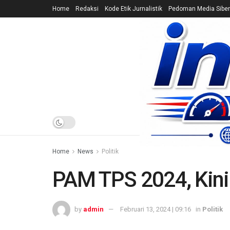
Home
Redaksi
Kode Etik Jurnalistik
Pedoman Media Siber
HOME
NEWS
Home
News
Politik
PAM TPS 2024, Kini 
by
admin
Februari 13, 2024 | 09:16
in
Politik