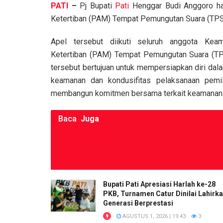
PATI
–
Pj Bupati
Pati
Henggar Budi Anggoro har
ce
tt
ail
at
py
ar
Ketertiban (PAM) Tempat Pemungutan Suara (TPS
b
er
s
Li
e
o
A
n
Apel tersebut diikuti seluruh anggota Kea
Ketertiban (PAM) Tempat Pemungutan Suara (TP
o
p
k
tersebut bertujuan untuk mempersiapkan diri da
k
p
keamanan dan kondusifitas pelaksanaan pemi
membangun komitmen bersama terkait keamanan
Baca
Juga
Bupati Pati Apresiasi Harlah ke-28
PKB, Turnamen Catur Dinilai Lahirk
Generasi Berprestasi
AGUSTUS 1, 2026 | 19:43
3