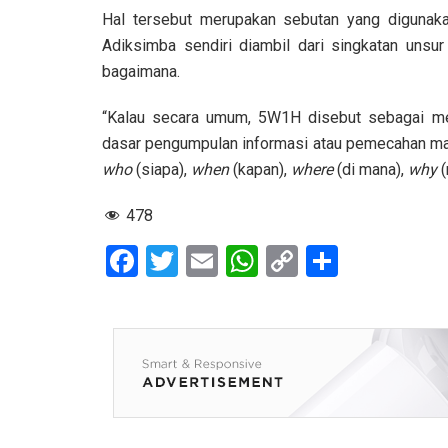
Hal tersebut merupakan sebutan yang digunak
Adiksimba sendiri diambil dari singkatan unsu
bagaimana.
“Kalau secara umum, 5W1H disebut sebagai m
dasar pengumpulan informasi atau pemecahan ma
who
(siapa),
when
(kapan),
where
(di mana),
why
478
F
T
E
W
C
S
a
wi
m
h
o
h
ce
tt
ail
at
py
ar
b
er
s
Li
e
o
A
n
o
p
k