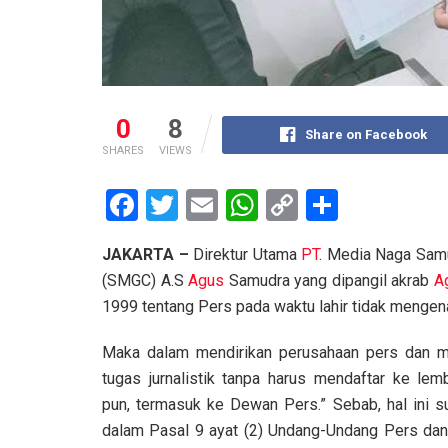
0
8
Share on Facebook
SHARES
VIEWS
F
T
E
W
C
S
a
wi
m
h
o
h
JAKARTA –
Direktur Utama
PT
. Media Naga Sam
ce
tt
ail
at
py
ar
(SMGC) A.S
Agus
Samudra yang dipangil akrab
A
b
er
s
Li
e
1999 tentang Pers pada waktu lahir tidak mengen
o
A
n
Maka dalam mendirikan perusahaan pers dan m
o
p
k
tugas jurnalistik tanpa harus mendaftar ke le
k
p
pun, termasuk ke Dewan Pers.” Sebab, hal ini s
dalam Pasal 9 ayat (2) Undang-Undang Pers dan