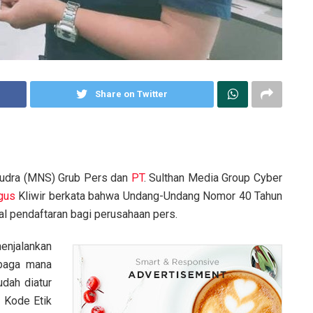
Share on Twitter
udra (MNS) Grub Pers dan
PT
. Sulthan Media Group Cyber
gus
Kliwir berkata bahwa Undang-Undang Nomor 40 Tahun
al pendaftaran bagi perusahaan pers.
enjalankan
mbaga mana
udah diatur
 Kode Etik