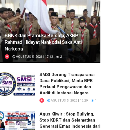
BNNK dan Pramuka Bersatu, AKBP
Rahmad Hidayat Nahkodai Saka Anti
Narkoba
AGUSTUS 5, 2026 | 17:13
2
SMSI Dorong Transparansi
Dana Publikasi, Minta BPK
Perkuat Pengawasan dan
Audit di Instansi Negara
AGUSTUS 5, 2026 | 13:29
1
Agus Kliwir : Stop Bullying,
Stop KDRT dan Selamatkan
Generasi Emas Indonesia dari