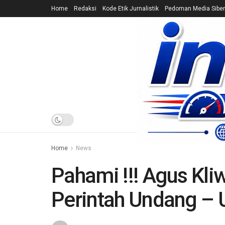
Home
Redaksi
Kode Etik Jurnalistik
Pedoman Media Siber
HOME
NEWS
Home
News
Pahami !!! Agus Kli
Perintah Undang –