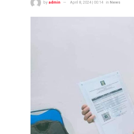
by
admin
April 8, 2024 | 00:14
in
News