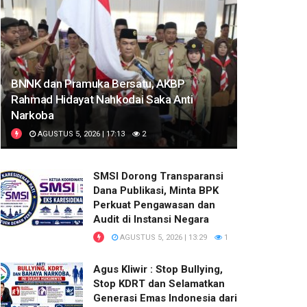
BNNK dan Pramuka Bersatu, AKBP
Rahmad Hidayat Nahkodai Saka Anti
Narkoba
AGUSTUS 5, 2026 | 17:13
2
SMSI Dorong Transparansi
Dana Publikasi, Minta BPK
Perkuat Pengawasan dan
Audit di Instansi Negara
AGUSTUS 5, 2026 | 13:29
1
Agus Kliwir : Stop Bullying,
Stop KDRT dan Selamatkan
Generasi Emas Indonesia dari