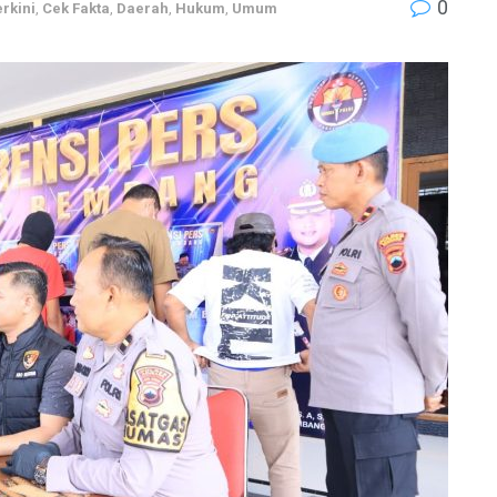
0
erkini
,
Cek Fakta
,
Daerah
,
Hukum
,
Umum