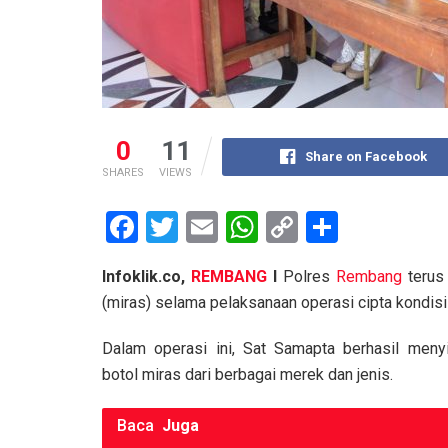
0
11
Share on Facebook
SHARES
VIEWS
F
T
E
W
C
S
a
wi
m
h
o
h
Infoklik.co,
REMBANG
I
Polres
Rembang
terus
ce
tt
ail
at
py
ar
(miras) selama pelaksanaan operasi cipta kondisi
b
er
s
Li
e
o
A
n
Dalam operasi ini, Sat Samapta berhasil menyi
botol miras dari berbagai merek dan jenis.
o
p
k
k
p
Baca
Juga