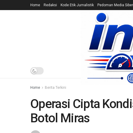
Home
Redaksi
Kode Etik Jurnalistik
Pedoman Media Siber
HOME
NEWS
Home
Berita Terkini
Operasi Cipta Kondis
Botol Miras