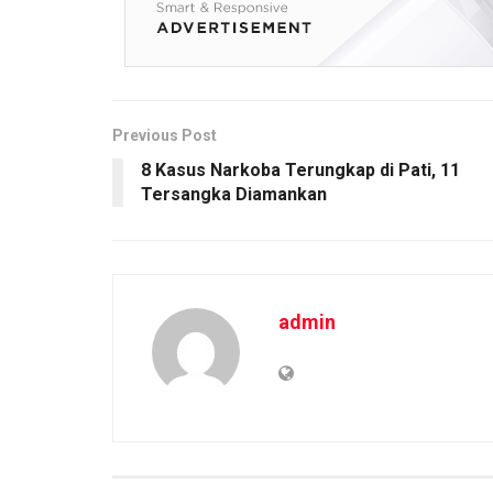
o
A
n
o
p
k
k
p
Previous Post
8 Kasus Narkoba Terungkap di Pati, 11
Tersangka Diamankan
admin