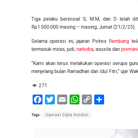
Tiga pelaku berinisial S, M.M, dan D telah d
Rp1.500.000 masing – masing, Jumat (21/2/25).
Selama operasi ini, jajaran Polres
Rembang
tel
termasuk miras, judi,
narkoba
, asusila dan
preman
“Kami akan terus melakukan operasi serupa gun
menjelang bulan Ramadhan dan Idul Fitri,” ujar W
271
F
T
E
W
C
S
a
wi
m
h
o
h
Tags:
Operasi Cipta Kondisi
ce
tt
ail
at
py
ar
b
er
s
Li
e