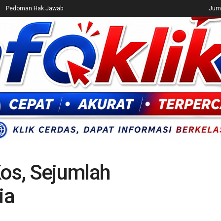
Pedoman Hak Jawab
Juma
CEK FAKTA
ENTERTAINMENT
BREAKING NEWS
UMUM
os, Sejumlah
ia