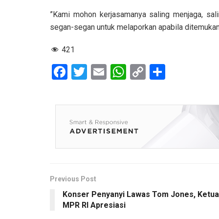
”Kami mohon kerjasamanya saling menjaga, sali
segan-segan untuk melaporkan apabila ditemukan 
421
F
T
E
W
C
S
a
wi
m
h
o
h
ce
tt
ail
at
py
ar
b
er
s
Li
e
o
A
n
o
p
k
k
p
Previous Post
Konser Penyanyi Lawas Tom Jones, Ketua
MPR RI Apresiasi