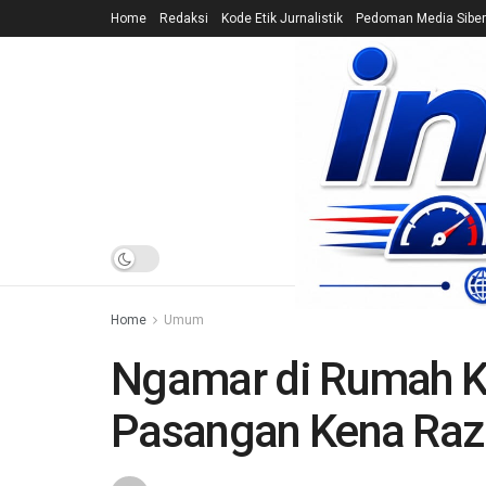
Home
Redaksi
Kode Etik Jurnalistik
Pedoman Media Siber
HOME
NEWS
Home
Umum
Ngamar di Rumah K
Pasangan Kena Raz