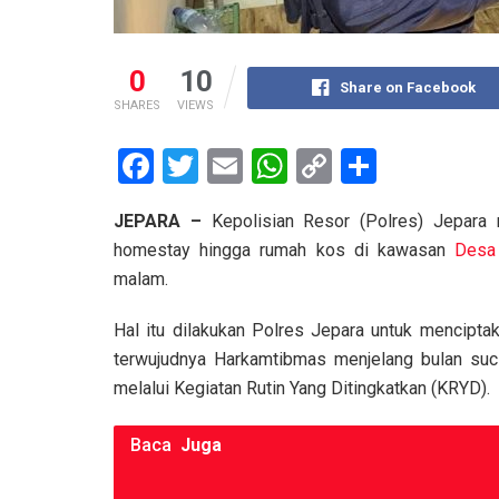
0
10
Share on Facebook
SHARES
VIEWS
F
T
E
W
C
S
a
wi
m
h
o
h
JEPARA –
Kepolisian Resor (Polres) Jepara 
ce
tt
ail
at
py
ar
homestay hingga rumah kos di kawasan
Desa
b
er
s
Li
e
malam.
o
A
n
Hal itu dilakukan Polres Jepara untuk mencipta
o
p
k
terwujudnya Harkamtibmas menjelang bulan su
k
p
melalui Kegiatan Rutin Yang Ditingkatkan (KRYD).
Baca
Juga