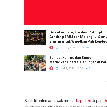
Gebrakan Baru, Kombes Pol Sigit
Gandeng SMSI dan Merangkul Sem
Elemen untuk Wujudkan Pati Kondus
JULI 30, 2026 | 00:06
1
Samsat Keliling dan Souvenir
Meriahkan Operasi Gabungan di Pat
JUNI 9, 2026 | 11:29
3
Saat dikonfirmasi awak media,
Kapolres
Jepara
A
dalam rangka cipta kondisi menekan penyakit mas