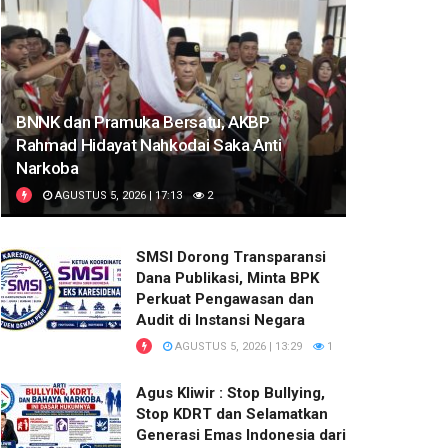
BNNK dan Pramuka Bersatu, AKBP
Rahmad Hidayat Nahkodai Saka Anti
Narkoba
AGUSTUS 5, 2026 | 17:13
2
SMSI Dorong Transparansi
Dana Publikasi, Minta BPK
Perkuat Pengawasan dan
Audit di Instansi Negara
AGUSTUS 5, 2026 | 13:29
1
Agus Kliwir : Stop Bullying,
Stop KDRT dan Selamatkan
Generasi Emas Indonesia dari