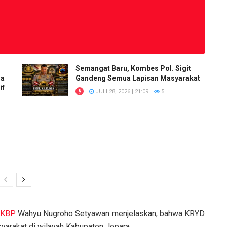
Semangat Baru, Kombes Pol. Sigit
ua
Gandeng Semua Lapisan Masyarakat
if
JULI 28, 2026 | 21:09
5
i
KBP
Wahyu Nugroho Setyawan menjelaskan, bahwa KRYD
yarakat di wilayah Kabupaten Jepara.