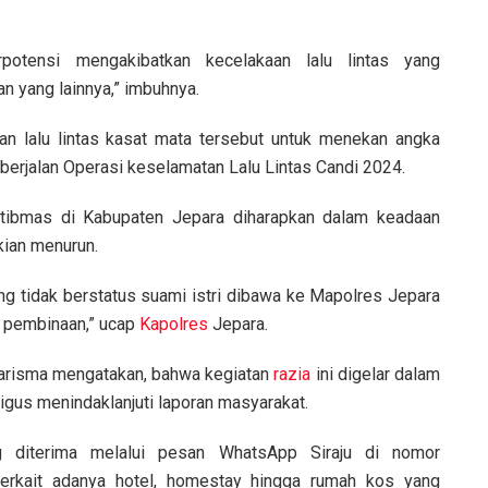
rpotensi mengakibatkan kecelakaan lalu lintas yang
 yang lainnya,” imbuhnya.
n lalu lintas kasat mata tersebut untuk menekan angka
 berjalan Operasi keselamatan Lalu Lintas Candi 2024.
mtibmas di Kabupaten Jepara diharapkan dalam keadaan
 kian menurun.
g tidak berstatus suami istri dibawa ke Mapolres Jepara
a pembinaan,” ucap
Kapolres
Jepara.
ajarisma mengatakan, bahwa kegiatan
razia
ini digelar dalam
us menindaklanjuti laporan masyarakat.
g diterima melalui pesan WhatsApp Siraju di nomor
terkait adanya hotel, homestay hingga rumah kos yang