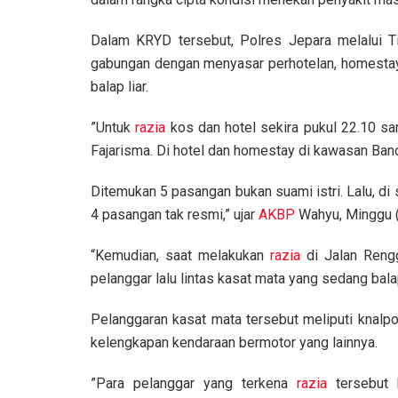
Dalam KRYD tersebut, Polres Jepara melalui Ti
gabungan dengan menyasar perhotelan, homestay, 
balap liar.
”Untuk
razia
kos dan hotel sekira pukul 22.10 sa
Fajarisma. Di hotel dan homestay di kawasan Ban
Ditemukan 5 pasangan bukan suami istri. Lalu, d
4 pasangan tak resmi,” ujar
AKBP
Wahyu, Minggu 
“Kemudian, saat melakukan
razia
di Jalan Reng
pelanggar lalu lintas kasat mata yang sedang balap
Pelanggaran kasat mata tersebut meliputi knalpo
kelengkapan kendaraan bermotor yang lainnya.
”Para pelanggar yang terkena
razia
tersebut k