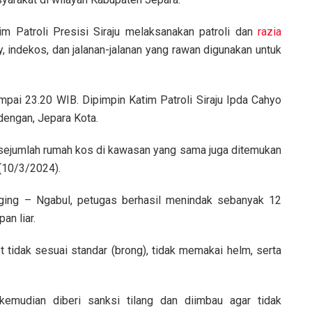
m Patroli Presisi Siraju melaksanakan patroli dan
razia
indekos, dan jalanan-jalanan yang rawan digunakan untuk
mpai 23.20 WIB. Dipimpin Katim Patroli Siraju Ipda Cahyo
dengan, Jepara Kota.
i sejumlah rumah kos di kawasan yang sama juga ditemukan
(10/3/2024).
ging – Ngabul, petugas berhasil menindak sebanyak 12
an liar.
t tidak sesuai standar (brong), tidak memakai helm, serta
emudian diberi sanksi tilang dan diimbau agar tidak