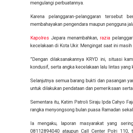
mengulangi perbuatannya.
Karena pelanggaran-pelanggaran tersebut be
membahayakan pengendara maupun pengguna jalan
Kapolres
Jepara menambahkan,
razia
pelanggara
kecelakaan di Kota Ukir. Mengingat saat ini masih
”Dengan dilaksanakannya KRYD ini, situasi ka
kondusif, serta angka kecelakaan lalu lintas yang
Selanjutnya semua barang bukti dan pasangan yan
untuk dilakukan pendataan dan pemeriksaan sert
Sementara itu, Katim Patroli Siraju Ipda Cahyo F
rangka menyongsong bulan puasa Ramadan sekalig
Ia mengaku, laporan masyarakat yang serin
08112894040 ataupun Call Center Polri 110, 