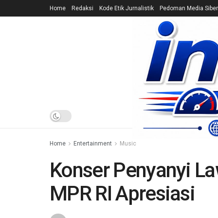
Home
Redaksi
Kode Etik Jurnalistik
Pedoman Media Siber
HOME
NEWS
Home
Entertainment
Music
Konser Penyanyi La
MPR RI Apresiasi