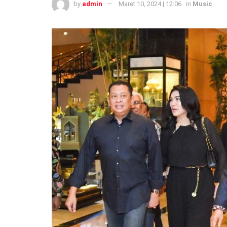
by
admin
Maret 10, 2024 | 12:06
in
Music