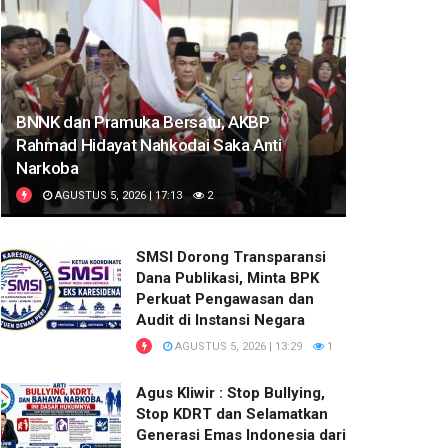
BNNK dan Pramuka Bersatu, AKBP
Rahmad Hidayat Nahkodai Saka Anti
Narkoba
AGUSTUS 5, 2026 | 17:13
2
SMSI Dorong Transparansi
Dana Publikasi, Minta BPK
Perkuat Pengawasan dan
Audit di Instansi Negara
AGUSTUS 5, 2026 | 13:29
1
Agus Kliwir : Stop Bullying,
Stop KDRT dan Selamatkan
Generasi Emas Indonesia dari