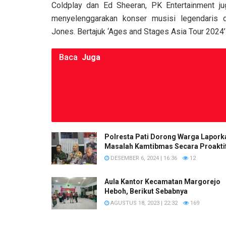
Coldplay dan Ed Sheeran, PK Entertainment j
k
p
menyelenggarakan konser musisi legendaris 
Jones. Bertajuk ‘Ages and Stages Asia Tour 2024’
Baca
Juga
Polresta Pati Dorong Warga Lapork
Masalah Kamtibmas Secara Proakti
DESEMBER 6, 2024 | 16:36
12
Aula Kantor Kecamatan Margorejo
Heboh, Berikut Sebabnya
AGUSTUS 18, 2023 | 22:32
169