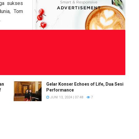
uga sukses
dunia, Tom
.
an
Gelar Konser Echoes of Life, Dua Sesi
f
Performance
JUNI 13, 2024 | 07:48
7