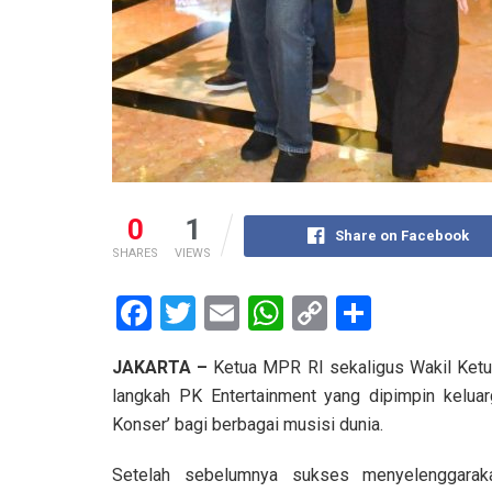
0
1
Share on Facebook
SHARES
VIEWS
F
T
E
W
C
S
a
wi
m
h
o
h
JAKARTA –
Ketua MPR RI sekaligus Wakil Ket
ce
tt
ail
at
py
ar
langkah PK Entertainment yang dipimpin kelua
b
er
s
Li
e
Konser’ bagi berbagai musisi dunia.
o
A
n
Setelah sebelumnya sukses menyelenggarak
o
p
k