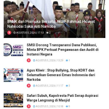
BNNK dan Pramuka Bersatu, AKBP Rahmad Hidayat
Nahkodai Saka Anti Narkoba
AGUSTUS 5, 2026 | 17:13
2
SMSI Dorong Transparansi Dana Publikasi,
Minta BPK Perkuat Pengawasan dan Audit di
Instansi Negara
AGUSTUS 5, 2026 | 13:29
1
Agus Kliwir : Stop Bullying, Stop KDRT dan
Selamatkan Generasi Emas Indonesia dari
Narkoba
AGUSTUS 5, 2026 | 11:17
3
Safari Subuh, Kapolresta Pati Serap Aspirasi
Warga Langsung di Masjid
AGUSTUS 5, 2026 | 10:18
9