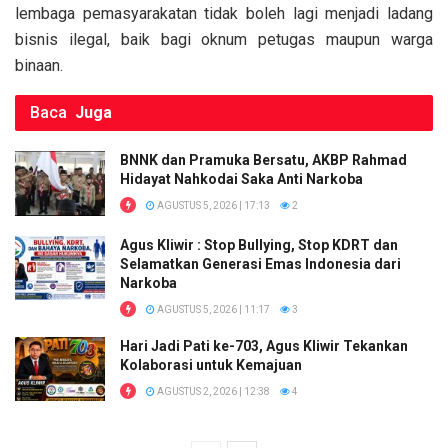
k
p
lembaga pemasyarakatan tidak boleh lagi menjadi ladang
bisnis ilegal, baik bagi oknum petugas maupun warga
binaan.
Baca
Juga
BNNK dan Pramuka Bersatu, AKBP Rahmad
Hidayat Nahkodai Saka Anti Narkoba
AGUSTUS 5, 2026 | 17:13
2
Agus Kliwir : Stop Bullying, Stop KDRT dan
Selamatkan Generasi Emas Indonesia dari
Narkoba
AGUSTUS 5, 2026 | 11:17
3
Hari Jadi Pati ke-703, Agus Kliwir Tekankan
Kolaborasi untuk Kemajuan
AGUSTUS 2, 2026 | 12:38
4