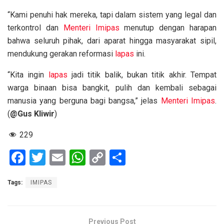
“Kami penuhi hak mereka, tapi dalam sistem yang legal dan
terkontrol dan
Menteri Imipas
menutup dengan harapan
bahwa seluruh pihak, dari aparat hingga masyarakat sipil,
mendukung gerakan reformasi
lapas
ini.
“Kita ingin
lapas
jadi titik balik, bukan titik akhir. Tempat
warga binaan bisa bangkit, pulih dan kembali sebagai
manusia yang berguna bagi bangsa,” jelas
Menteri Imipas
.
(
@Gus Kliwir
)
229
F
T
E
W
C
S
a
wi
m
h
o
h
Tags:
IMIPAS
ce
tt
ail
at
py
ar
b
er
s
Li
e
o
A
n
Previous Post