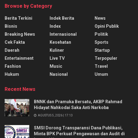
Browse by Category
Berita Terkini
Indek Berita
News
Bisnis
Index
Opini Publik
Breaking News
Internasional
Politik
Cek Fakta
Kesehatan
Sports
Daerah
Kuliner
Startup
Entertainment
Live TV
Terpopuler
Fashion
Music
Travel
Hukum
Nasional
Umum
Recent News
BNNK dan Pramuka Bersatu, AKBP Rahmad
Hidayat Nahkodai Saka Anti Narkoba
AGUSTUS 5, 2026 | 17:13
SMSI Dorong Transparansi Dana Publikasi,
Minta BPK Perkuat Pengawasan dan Audit di