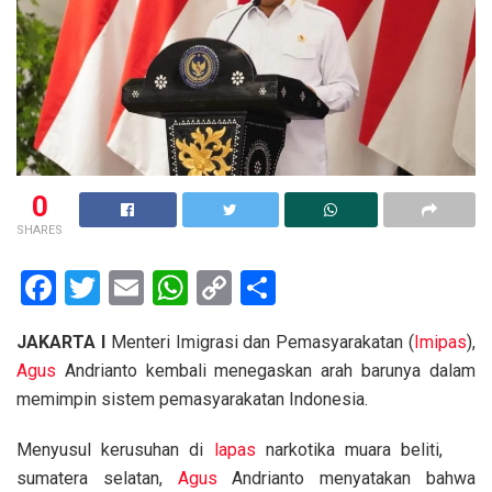
0
SHARES
F
T
E
W
C
S
a
wi
m
h
o
h
JAKARTA I
Menteri Imigrasi dan Pemasyarakatan (
Imipas
),
ce
tt
ail
at
py
ar
Agus
Andrianto kembali menegaskan arah barunya dalam
b
er
s
Li
e
memimpin sistem pemasyarakatan Indonesia.
o
A
n
Menyusul kerusuhan di
lapas
narkotika muara beliti,
o
p
k
sumatera selatan,
Agus
Andrianto menyatakan bahwa