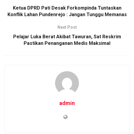
o
p
k
Ketua DPRD Pati Desak Forkompinda Tuntaskan
Konflik Lahan Pundenrejo : Jangan Tunggu Memanas
k
p
Next Post
Pelajar Luka Berat Akibat Tawuran, Sat Reskrim
Pastikan Penanganan Medis Maksimal
admin