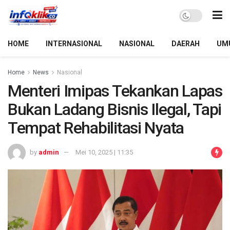
HOME
INTERNASIONAL
NASIONAL
DAERAH
UM
Home
News
Nasional
Menteri Imipas Tekankan Lapas
Bukan Ladang Bisnis Ilegal, Tapi
Tempat Rehabilitasi Nyata
by
admin
Mei 10, 2025 | 11:35