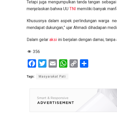
Tetapi juga mengumpulkan tanda tangan sebagai
menjelaskan bahwa UU
TNI
memiliki banyak manfa
Khususnya dalam aspek perlindungan warga negara
mendapat dukungan,” ujar Ahmadi dihadapan media
Dalam gelar
aksi
ini berjalan dengan damai, tanpa
356
F
T
E
W
C
S
a
wi
m
h
o
h
Tags:
Masyarakat Pati
ce
tt
ail
at
py
ar
b
er
s
Li
e
o
A
n
o
p
k
k
p