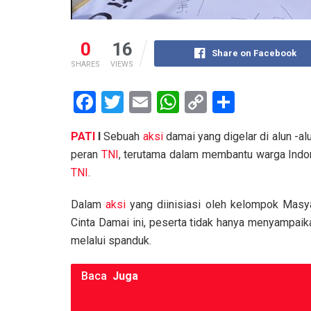
0
16
Share on Facebook
SHARES
VIEWS
F
T
E
W
C
S
a
wi
m
h
o
h
PATI
I
Sebuah
aksi
damai yang digelar di alun -al
ce
tt
ail
at
py
ar
peran
TNI
, terutama dalam membantu warga Indon
b
er
s
Li
e
TNI
.
o
A
n
Dalam
aksi
yang diinisiasi oleh kelompok Masy
o
p
k
Cinta Damai ini, peserta tidak hanya menyampaik
k
p
melalui spanduk.
Baca
Juga