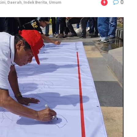
0
ini
,
Daerah
,
Indek Berita
,
Umum