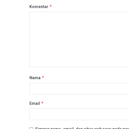
*
Komentar
*
Nama
*
Email
Simpan nama, email, dan situs web saya pada per