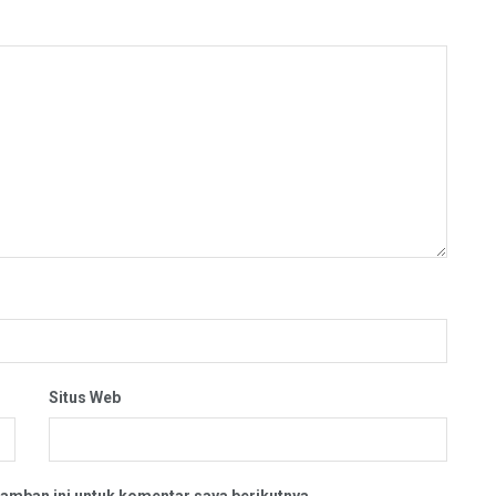
Situs Web
amban ini untuk komentar saya berikutnya.