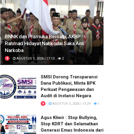
BNNK dan Pramuka Bersatu, AKBP
Rahmad Hidayat Nahkodai Saka Anti
Narkoba
AGUSTUS 5, 2026 | 17:13
2
SMSI Dorong Transparansi
Dana Publikasi, Minta BPK
Perkuat Pengawasan dan
Audit di Instansi Negara
AGUSTUS 5, 2026 | 13:29
1
Agus Kliwir : Stop Bullying,
Stop KDRT dan Selamatkan
Generasi Emas Indonesia dari