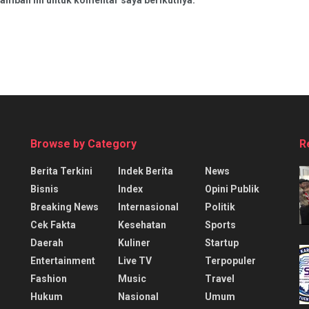
Browse by Category
R
Berita Terkini
Indek Berita
News
Bisnis
Index
Opini Publik
Breaking News
Internasional
Politik
Cek Fakta
Kesehatan
Sports
Daerah
Kuliner
Startup
Entertainment
Live TV
Terpopuler
Fashion
Music
Travel
Hukum
Nasional
Umum