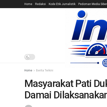
Home
Redaksi
Kode Etik Jurnalistik
Pedoman Media Siber
HOME
NEWS
Home
Berita Terkini
Masyarakat Pati Du
Damai Dilaksanaka