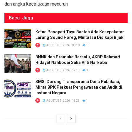
k
p
dan angka kecelakaan menurun.
Baca
Juga
Ketua Pasopati Tayu Bantah Ada Kesepakatan
Larang Sound Horeg, Minta Isu Disikapi Bijak
AGUSTUS 8, 2026 | 00:10
11
BNNK dan Pramuka Bersatu, AKBP Rahmad
Hidayat Nahkodai Saka Anti Narkoba
AGUSTUS 5, 2026 | 17:13
3
SMSI Dorong Transparansi Dana Publikasi,
Minta BPK Perkuat Pengawasan dan Audit di
Instansi Negara
AGUSTUS 5, 2026 | 13:29
1