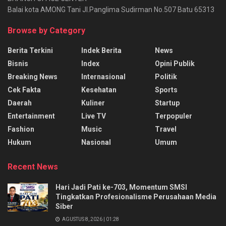
Balai kota AMONG Tani Jl.Panglima Sudirman No.507 Batu 65313
Browse by Category
Berita Terkini
Indek Berita
News
Bisnis
Index
Opini Publik
Breaking News
Internasional
Politik
Cek Fakta
Kesehatan
Sports
Daerah
Kuliner
Startup
Entertainment
Live TV
Terpopuler
Fashion
Music
Travel
Hukum
Nasional
Umum
Recent News
Hari Jadi Pati ke-703, Momentum SMSI
Tingkatkan Profesionalisme Perusahaan Media
Siber
AGUSTUS 8, 2026 | 01:28