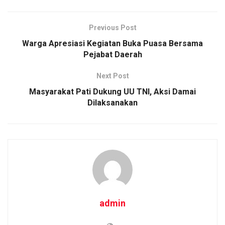
b
er
s
Li
e
o
A
n
Previous Post
o
p
k
Warga Apresiasi Kegiatan Buka Puasa Bersama
Pejabat Daerah
k
p
Next Post
Masyarakat Pati Dukung UU TNI, Aksi Damai
Dilaksanakan
admin