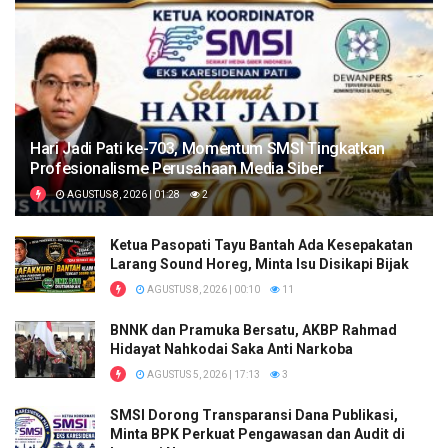
Hari Jadi Pati ke-703, Momentum SMSI Tingkatkan
Profesionalisme Perusahaan Media Siber
AGUSTUS 8, 2026 | 01:28
2
Ketua Pasopati Tayu Bantah Ada Kesepakatan
Larang Sound Horeg, Minta Isu Disikapi Bijak
AGUSTUS 8, 2026 | 00:10
11
BNNK dan Pramuka Bersatu, AKBP Rahmad
Hidayat Nahkodai Saka Anti Narkoba
AGUSTUS 5, 2026 | 17:13
3
SMSI Dorong Transparansi Dana Publikasi,
Minta BPK Perkuat Pengawasan dan Audit di