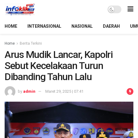
HOME
INTERNASIONAL
NASIONAL
DAERAH
UM
Home
Berita Terkini
Arus Mudik Lancar, Kapolri
Sebut Kecelakaan Turun
Dibanding Tahun Lalu
by
admin
Maret 29, 2025 | 07:41