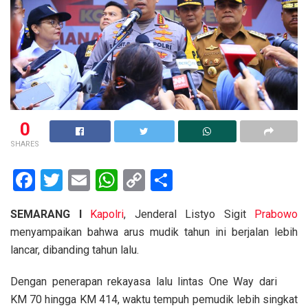
0
SHARES
F
T
E
W
C
S
a
wi
m
h
o
h
SEMARANG I
Kapolri
, Jenderal Listyo Sigit
Prabowo
ce
tt
ail
at
py
ar
menyampaikan bahwa arus mudik tahun ini berjalan lebih
b
er
s
Li
e
lancar, dibanding tahun lalu.
o
A
n
Dengan penerapan rekayasa lalu lintas One Way dari
o
p
k
KM 70 hingga KM 414, waktu tempuh pemudik lebih singkat