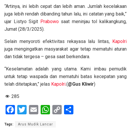
“Artinya, ini lebih cepat dan lebih aman. Jumlah kecelakaan
juga lebih rendah dibanding tahun lalu, ini catatan yang baik,”
ujar Listyo Sigit
Prabowo
saat meninjau tol kalikangkung,
Jumat (28/3/2025).
Selain menyoroti efektivitas rekayasa lalu lintas,
Kapolri
juga mengingatkan masyarakat agar tetap mematuhi aturan
dan tidak tergesa – gesa saat berkendara.
“Keselamatan adalah yang utama. Kami imbau pemudik
untuk tetap waspada dan mematuhi batas kecepatan yang
telah ditetapkan,” jelas
Kapolri
.(
@Gus Kliwir
)
285
F
T
E
W
C
S
a
wi
m
h
o
h
Tags:
Arus Mudik Lancar
ce
tt
ail
at
py
ar