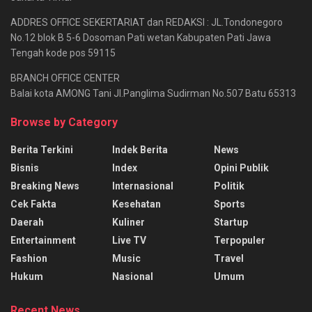
ADDRES OFFICE SEKERTARIAT dan REDAKSI : JL.Tondonegoro
No.12 blok B 5-6 Dosoman Pati wetan Kabupaten Pati Jawa
Tengah kode pos 59115
BRANCH OFFICE CENTER
Balai kota AMONG Tani Jl.Panglima Sudirman No.507 Batu 65313
Browse by Category
Berita Terkini
Indek Berita
News
Bisnis
Index
Opini Publik
Breaking News
Internasional
Politik
Cek Fakta
Kesehatan
Sports
Daerah
Kuliner
Startup
Entertainment
Live TV
Terpopuler
Fashion
Music
Travel
Hukum
Nasional
Umum
Recent News