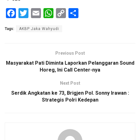
F
T
E
W
C
S
a
wi
m
h
o
h
Tags:
AKBP Jaka Wahyudi
ce
tt
ail
at
py
ar
b
er
s
Li
e
o
A
n
Previous Post
o
p
k
Masyarakat Pati Diminta Laporkan Pelanggaran Sound
Horeg, Ini Call Center-nya
k
p
Next Post
Serdik Angkatan ke 73, Brigjen Pol. Sonny Irawan :
Strategis Polri Kedepan