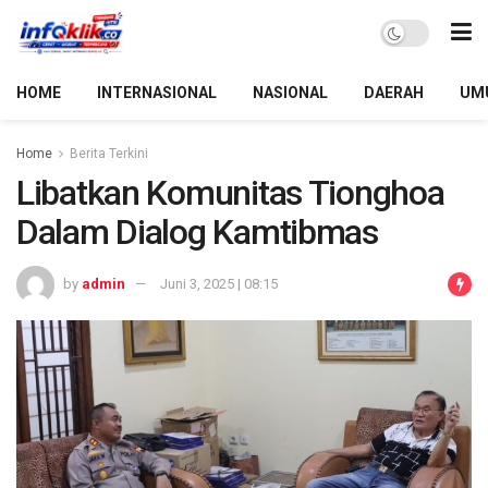
HOME
INTERNASIONAL
NASIONAL
DAERAH
UM
Home
Berita Terkini
Libatkan Komunitas Tionghoa
Dalam Dialog Kamtibmas
by
admin
Juni 3, 2025 | 08:15