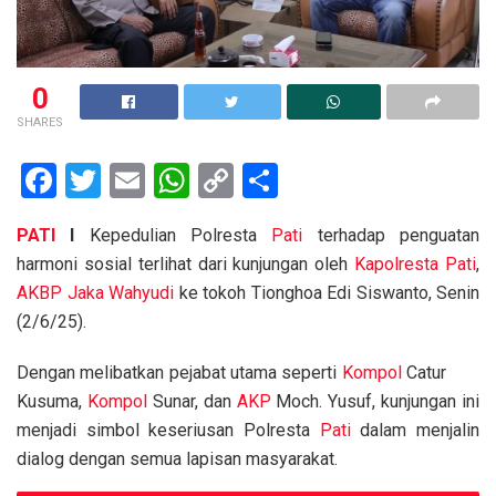
0
SHARES
F
T
E
W
C
S
a
wi
m
h
o
h
PATI
I
Kepedulian Polresta
Pati
terhadap penguatan
ce
tt
ail
at
py
ar
harmoni sosial terlihat dari kunjungan oleh
Kapolresta
Pati
,
b
er
s
Li
e
AKBP Jaka Wahyudi
ke tokoh Tionghoa Edi Siswanto, Senin
o
A
n
(2/6/25).
o
p
k
Dengan melibatkan pejabat utama seperti
Kompol
Catur
k
p
Kusuma,
Kompol
Sunar, dan
AKP
Moch. Yusuf, kunjungan ini
menjadi simbol keseriusan Polresta
Pati
dalam menjalin
dialog dengan semua lapisan masyarakat.