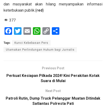
dan masyarakat akan hilang menyampaikan informasi
keterbukaan publik.(
red
)
377
F
T
E
W
C
S
a
wi
m
h
o
h
Tags:
Kunci Kebebasan Pers
ce
tt
ail
at
py
ar
Utamakan Perlindungan Hukum bagi Jurnalis
b
er
s
Li
e
o
A
n
o
p
k
Previous Post
k
p
Perkuat Kesiapan Pilkada 2024! Kini Perakitan Kotak
Suara di Mulai
Next Post
Patroli Rutin, Dump Truck Pelanggar Muatan Ditindak
Satlantas Polresta Pati