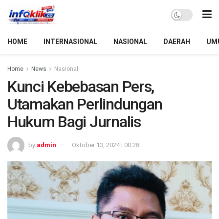
HOME
INTERNASIONAL
NASIONAL
DAERAH
UM
Home
News
Nasional
Kunci Kebebasan Pers,
Utamakan Perlindungan
Hukum Bagi Jurnalis
by
admin
Oktober 13, 2024 | 00:28