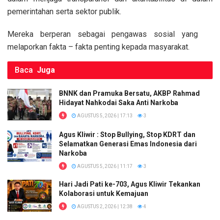
b
er
s
Li
e
pemerintahan serta sektor publik.
o
A
n
Mereka berperan sebagai pengawas sosial yang
o
p
k
melaporkan fakta – fakta penting kepada masyarakat.
k
p
Baca
Juga
BNNK dan Pramuka Bersatu, AKBP Rahmad
Hidayat Nahkodai Saka Anti Narkoba
AGUSTUS 5, 2026 | 17:13
3
Agus Kliwir : Stop Bullying, Stop KDRT dan
Selamatkan Generasi Emas Indonesia dari
Narkoba
AGUSTUS 5, 2026 | 11:17
3
Hari Jadi Pati ke-703, Agus Kliwir Tekankan
Kolaborasi untuk Kemajuan
AGUSTUS 2, 2026 | 12:38
4