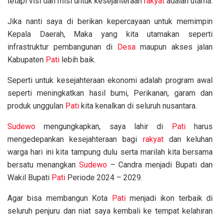
tetapi visi dan misi untuk kesejahteraan
rakyat
adalah utama.
Jika nanti saya di berikan kepercayaan untuk memimpin
Kepala Daerah, Maka yang kita utamakan seperti
infrastruktur pembangunan di
Desa
maupun akses jalan
Kabupaten
Pati
lebih baik.
Seperti untuk kesejahteraan ekonomi adalah program awal
seperti meningkatkan hasil bumi, Perikanan, garam dan
produk unggulan
Pati
kita kenalkan di seluruh nusantara.
Sudewo
mengungkapkan, saya lahir di
Pati
harus
mengedepankan kesejahteraan bagi
rakyat
dan keluhan
warga hari ini kita tampung dulu serta marilah kita bersama
bersatu menangkan
Sudewo
– Candra menjadi Bupati dan
Wakil Bupati
Pati
Periode 2024 – 2029.
Agar bisa membangun Kota
Pati
menjadi ikon terbaik di
seluruh penjuru dan niat saya kembali ke tempat kelahiran