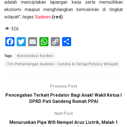
adalah menciptakan lapangan kerja serta memulihkan
ekonomi maupun menghilangkan kemiskinan di tingkat
wilayah”, tegas
Sudewo
.
(red)
326
F
T
E
W
C
S
a
wi
m
h
o
h
Tags:
Konsolidasi Kordes
ce
tt
ail
at
py
ar
Tim Pemenangan Sudewo - Candra di Setiap Penjuru Wilayah
b
er
s
Li
e
o
A
n
o
p
k
Previous Post
k
p
Pencegahan Terkait Predator Bagi Anak! Wakil Ketua I
DPRD Pati Gandeng Rumah PPAI
Next Post
Menurunkan Pipa Wifi Nempel Arus Listrik, Malah 1