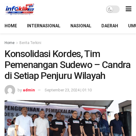
HOME
INTERNASIONAL
NASIONAL
DAERAH
UM
Home
Berita Terkini
Konsolidasi Kordes, Tim
Pemenangan Sudewo – Candra
di Setiap Penjuru Wilayah
by
admin
September 23, 2024 | 01:10