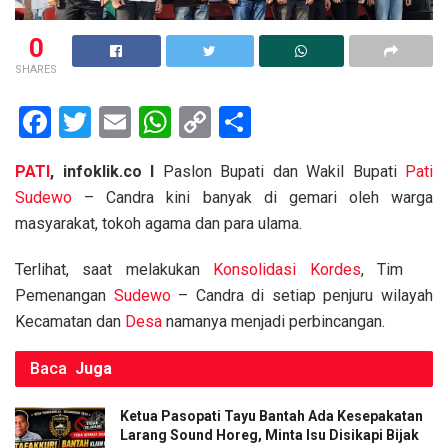
0
SHARES
F
T
E
W
C
S
a
wi
m
h
o
h
PATI
, infoklik.co I
Paslon Bupati dan Wakil Bupati
Pati
ce
tt
ail
at
py
ar
Sudewo
– Candra kini banyak di gemari oleh warga
b
er
s
Li
e
masyarakat, tokoh agama dan para ulama.
o
A
n
Terlihat, saat melakukan
Konsolidasi Kordes
, Tim
o
p
k
Pemenangan
Sudewo
– Candra di setiap penjuru wilayah
k
p
Kecamatan dan
Desa
namanya menjadi perbincangan.
Baca
Juga
Ketua Pasopati Tayu Bantah Ada Kesepakatan
Larang Sound Horeg, Minta Isu Disikapi Bijak