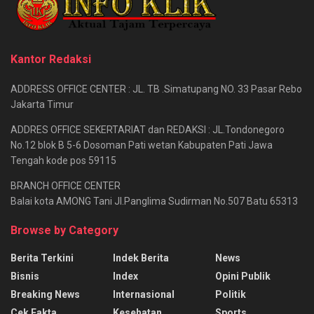
Kantor Redaksi
ADDRESS OFFICE CENTER : JL. TB .Simatupang NO. 33 Pasar Rebo
Jakarta Timur
ADDRES OFFICE SEKERTARIAT dan REDAKSI : JL.Tondonegoro
No.12 blok B 5-6 Dosoman Pati wetan Kabupaten Pati Jawa
Tengah kode pos 59115
BRANCH OFFICE CENTER
Balai kota AMONG Tani Jl.Panglima Sudirman No.507 Batu 65313
Browse by Category
Berita Terkini
Indek Berita
News
Bisnis
Index
Opini Publik
Breaking News
Internasional
Politik
Cek Fakta
Kesehatan
Sports