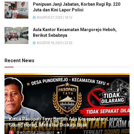
Penipuan Janji Jabatan, Korban Rugi Rp. 220
Juta dan Kini Lapor Polisi
AGUSTUS 27, 2025 | 18:12
Aula Kantor Kecamatan Margorejo Heboh,
Berikut Sebabnya
AGUSTUS 18, 2023 | 22:32
Recent News
Ketua Pasopati Tayu Bantah Ada Kesepakatan Larang
Sound Horeg, Minta Isu Disikapi Bijak
AGUSTUS 8, 2026 | 00:10
1