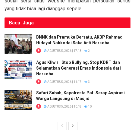
sosial serta situs website merupakan persoalan serius
yang tidak bisa lagi dianggap sepele.
Baca
Juga
BNNK dan Pramuka Bersatu, AKBP Rahmad
Hidayat Nahkodai Saka Anti Narkoba
AGUSTUS 5, 2026 | 17:13
2
Agus Kliwir : Stop Bullying, Stop KDRT dan
Selamatkan Generasi Emas Indonesia dari
Narkoba
AGUSTUS 5, 2026 | 11:17
3
Safari Subuh, Kapolresta Pati Serap Aspirasi
Warga Langsung di Masjid
AGUSTUS 5, 2026 | 10:18
10