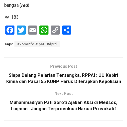
bangsa.(
red
)
183
F
T
E
W
C
S
a
wi
m
h
o
h
Tags:
#kominfo # pati #dprd
ce
tt
ail
at
py
ar
b
er
s
Li
e
o
A
n
Previous Post
o
p
k
Siapa Dalang Pelarian Tersangka, RPPAI : UU Kebiri
Kimia dan Pasal 55 KUHP Harus Diterapkan Kepolisian
k
p
Next Post
Muhammadiyah Pati Soroti Ajakan Aksi di Medsos,
Luqman : Jangan Terprovokasi Narasi Provokatif