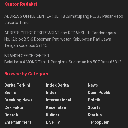
Kantor Redaksi
ADDRESS OFFICE CENTER : JL. TB .Simatupang NO. 33 Pasar Rebo
Jakarta Timur
ADDRES OFFICE SEKERTARIAT dan REDAKSI : JL.Tondonegoro
No.12 blok B 5-6 Dosoman Pati wetan Kabupaten Pati Jawa
Tengah kode pos 59115
BRANCH OFFICE CENTER
Balai kota AMONG Tani Jl.Panglima Sudirman No.507 Batu 65313
Browse by Category
Berita Terkini
Indek Berita
News
Bisnis
Index
Opini Publik
Breaking News
Internasional
Politik
Cek Fakta
Kesehatan
Sports
Daerah
Kuliner
Startup
Entertainment
Live TV
Terpopuler