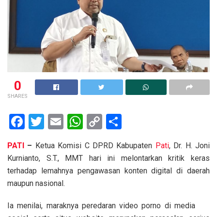
0
SHARES
F
T
E
W
C
S
a
wi
m
h
o
h
PATI
–
Ketua Komisi C DPRD Kabupaten
Pati
, Dr. H. Joni
ce
tt
ail
at
py
ar
Kurnianto, S.T., MMT hari ini melontarkan kritik keras
b
er
s
Li
e
terhadap lemahnya pengawasan konten digital di daerah
o
A
n
maupun nasional.
o
p
k
Ia menilai, maraknya peredaran video porno di media
k
p