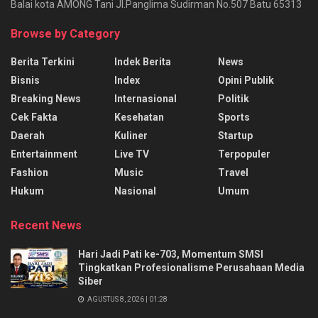
Balai kota AMONG Tani Jl.Panglima Sudirman No.507 Batu 65313
Browse by Category
Berita Terkini
Indek Berita
News
Bisnis
Index
Opini Publik
Breaking News
Internasional
Politik
Cek Fakta
Kesehatan
Sports
Daerah
Kuliner
Startup
Entertainment
Live TV
Terpopuler
Fashion
Music
Travel
Hukum
Nasional
Umum
Recent News
Hari Jadi Pati ke-703, Momentum SMSI
Tingkatkan Profesionalisme Perusahaan Media
Siber
AGUSTUS 8, 2026 | 01:28