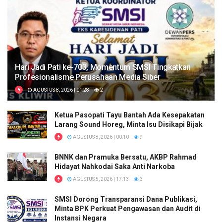
Hari Jadi Pati ke-703, Momentum SMSI Tingkatkan
Profesionalisme Perusahaan Media Siber
AGUSTUS 8, 2026 | 01:28
2
Ketua Pasopati Tayu Bantah Ada Kesepakatan
Larang Sound Horeg, Minta Isu Disikapi Bijak
AGUSTUS 8, 2026 | 00:10
9
BNNK dan Pramuka Bersatu, AKBP Rahmad
Hidayat Nahkodai Saka Anti Narkoba
AGUSTUS 5, 2026 | 17:13
3
SMSI Dorong Transparansi Dana Publikasi,
Minta BPK Perkuat Pengawasan dan Audit di
Instansi Negara