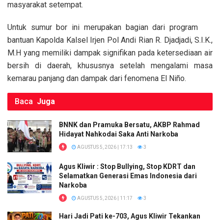
masyarakat setempat.
Untuk sumur bor ini merupakan bagian dari program
bantuan Kapolda Kalsel Irjen Pol Andi Rian R. Djadjadi, S.I.K.,
M.H yang memiliki dampak signifikan pada ketersediaan air
bersih di daerah, khususnya setelah mengalami masa
kemarau panjang dan dampak dari fenomena El Niño.
Baca
Juga
BNNK dan Pramuka Bersatu, AKBP Rahmad
Hidayat Nahkodai Saka Anti Narkoba
AGUSTUS 5, 2026 | 17:13
3
Agus Kliwir : Stop Bullying, Stop KDRT dan
Selamatkan Generasi Emas Indonesia dari
Narkoba
AGUSTUS 5, 2026 | 11:17
3
Hari Jadi Pati ke-703, Agus Kliwir Tekankan