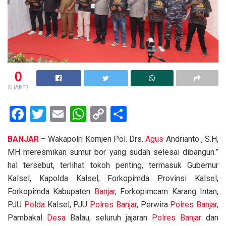
0
SHARES
F
T
E
W
C
S
a
wi
m
h
o
h
BANJAR
–
Wakapolri Komjen Pol. Drs.
Agus
Andrianto , S.H,
ce
tt
ail
at
py
ar
MH meresmikan sumur bor yang sudah selesai dibangun.”
b
er
s
Li
e
hal tersebut, terlihat tokoh penting, termasuk Gubernur
o
A
n
Kalsel, Kapolda Kalsel, Forkopimda Provinsi Kalsel,
o
p
k
Forkopimda Kabupaten
Banjar
, Forkopimcam Karang Intan,
PJU
Polda
Kalsel, PJU
Polres Banjar
, Perwira
Polres Banjar
,
k
p
Pambakal
Desa
Balau, seluruh jajaran
Polres Banjar
dan