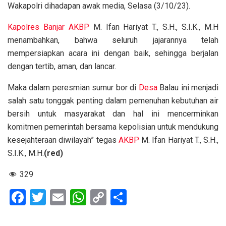
Wakapolri dihadapan awak media, Selasa (3/10/23).
Kapolres
Banjar
AKBP
M. Ifan Hariyat T., S.H., S.I.K., M.H
menambahkan, bahwa seluruh jajarannya telah
mempersiapkan acara ini dengan baik, sehingga berjalan
dengan tertib, aman, dan lancar.
Maka dalam peresmian sumur bor di
Desa
Balau ini menjadi
salah satu tonggak penting dalam pemenuhan kebutuhan air
bersih untuk masyarakat dan hal ini mencerminkan
komitmen pemerintah bersama kepolisian untuk mendukung
kesejahteraan diwilayah” tegas
AKBP
M. Ifan Hariyat T., S.H.,
S.I.K., M.H.
(red)
329
F
T
E
W
C
S
a
wi
m
h
o
h