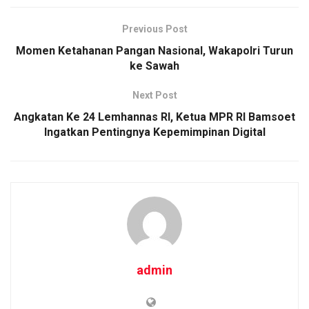
ce
tt
ail
at
py
ar
b
er
s
Li
e
Previous Post
o
A
n
Momen Ketahanan Pangan Nasional, Wakapolri Turun
o
p
k
ke Sawah
k
p
Next Post
Angkatan Ke 24 Lemhannas RI, Ketua MPR RI Bamsoet
Ingatkan Pentingnya Kepemimpinan Digital
admin