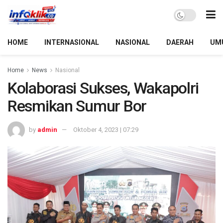
HOME
INTERNASIONAL
NASIONAL
DAERAH
UM
Home
News
Nasional
Kolaborasi Sukses, Wakapolri
Resmikan Sumur Bor
by
admin
Oktober 4, 2023 | 07:29